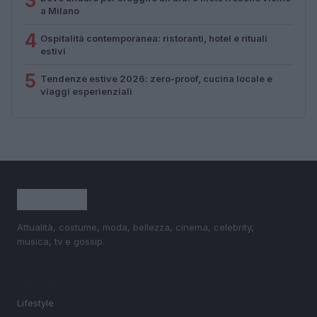
3
a Milano
4
Ospitalità contemporanea: ristoranti, hotel e rituali
estivi
5
Tendenze estive 2026: zero-proof, cucina locale e
viaggi esperienziali
Attualità, costume, moda, bellezza, cinema, celebrity,
musica, tv e gossip.
SEZIONI
Lifestyle