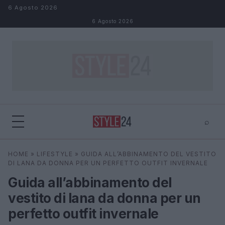
Salta al contenuto
6 Agosto 2026
6 Agosto 2026
⌕
×
⌕
HOME
»
LIFESTYLE
»
GUIDA ALL’ABBINAMENTO DEL VESTITO
Cerca
DI LANA DA DONNA PER UN PERFETTO OUTFIT INVERNALE
Guida all’abbinamento del
vestito di lana da donna per un
perfetto outfit invernale