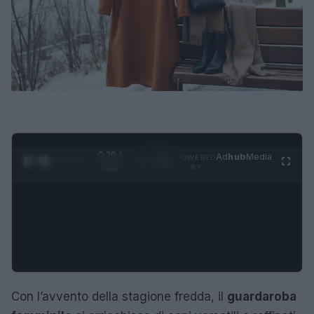
0:27 /
Ad
hub
Media
POWERED
1
/
4
3:16
BY
Con l’avvento della stagione fredda, il
guardaroba