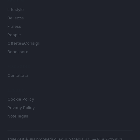
SEZIONI
Lifestyle
Bellezza
Fitness
People
Offerte&Consigli
Benessere
MAGAZINE
Contattaci
LEGALE
Cookie Policy
Privacy Policy
Note legali
style24.it è una proprietà di AdHub Media S.r.l. — REA 2729933