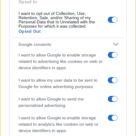
Opted In
Continua a leggere
I want to opt-out of Collection, Use,
Retention, Sale, and/or Sharing of my
Personal Data that Is Unrelated with the
Purposes for which it was collected.
LIFESTYLE
Opted Out
Google consents
I want to allow Google to enable storage
related to advertising like cookies on web or
device identifiers in apps.
I want to allow my user data to be sent to
Google for online advertising purposes.
I want to allow Google to send me
personalized advertising.
Copenhagen Fashion Week SS27: le novità che stanno
I want to allow Google to enable storage
rivoluzionando la moda
related to analytics like cookies on web or
Cristian Castiglioni · 8 Ago 2026
device identifiers in apps.