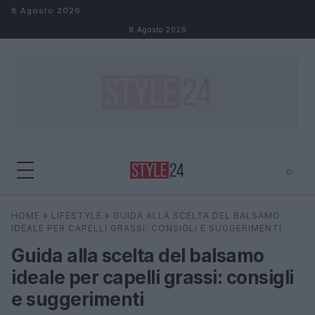
Salta al contenuto
8 Agosto 2026
8 Agosto 2026
⌕
×
⌕
HOME
»
LIFESTYLE
»
GUIDA ALLA SCELTA DEL BALSAMO
Cerca
IDEALE PER CAPELLI GRASSI: CONSIGLI E SUGGERIMENTI
Guida alla scelta del balsamo
ideale per capelli grassi: consigli
e suggerimenti