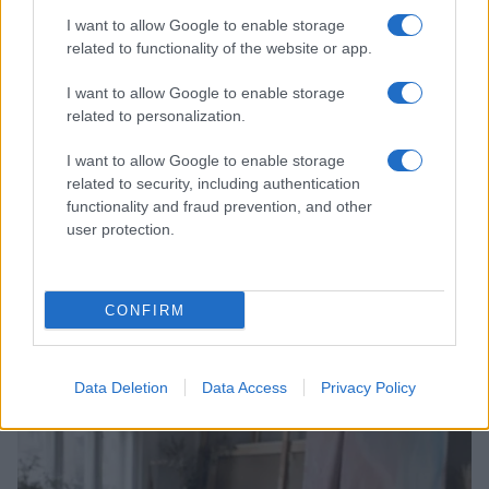
LIFESTYLE
I want to allow Google to enable storage
related to functionality of the website or app.
I want to allow Google to enable storage
related to personalization.
I want to allow Google to enable storage
related to security, including authentication
functionality and fraud prevention, and other
user protection.
CONFIRM
Scopri Rocca San Giovanni, il borgo abruzzese tra
mare e storia
Cristian Castiglioni · 8 Ago 2026
Data Deletion
Data Access
Privacy Policy
LIFESTYLE