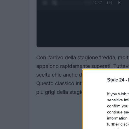
0:27 / 1:47
1
/
4
Con l’arrivo della stagione fredda, molt
appaiono rapidamente superati. Tuttavi
scelta chic anche durante l’inverno, graz
Style 24 -
Questo classico intramontabile riesce a
più grigi della stagione.
If you wish 
sensitive in
confirm you
continue se
information 
further disc