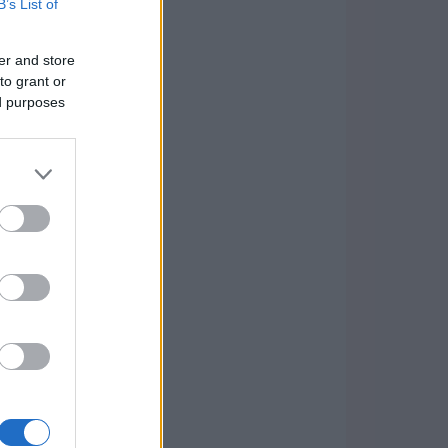
B’s List of
er and store
to grant or
ed purposes