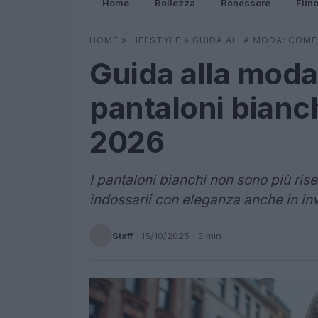
Home
Bellezza
Benessere
Fitn
HOME
»
LIFESTYLE
»
GUIDA ALLA MODA: COME 
Guida alla moda
pantaloni bianc
2026
I pantaloni bianchi non sono più riser
indossarli con eleganza anche in in
Staff
·
15/10/2025
· 3 min