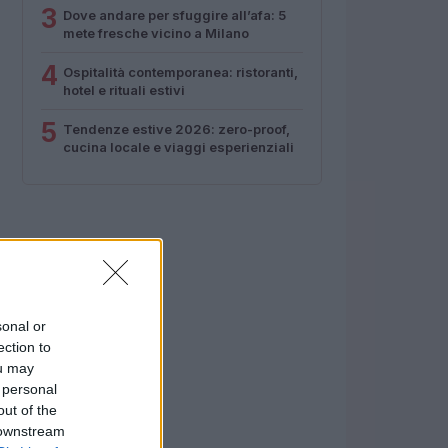
3
Dove andare per sfuggire all’afa: 5
mete fresche vicino a Milano
4
Ospitalità contemporanea: ristoranti,
hotel e rituali estivi
5
Tendenze estive 2026: zero-proof,
cucina locale e viaggi esperienziali
sonal or
ection to
ou may
 personal
out of the
 downstream