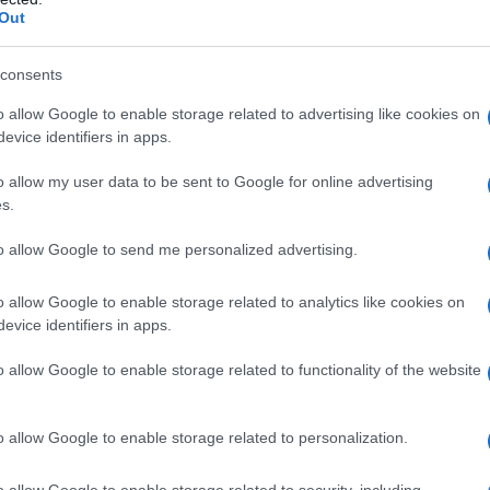
Out
endenze
consents
 il concetto di pantaloni bianchi
o allow Google to enable storage related to advertising like cookies on
oni più audaci e sofisticate. Le passerelle
evice identifiers in apps.
l
presentare look total white, caratterizzati da
o allow my user data to be sent to Google for online advertising
he mescolano eleganza e un tocco di rigore. Un
s.
tella McCartney
, che propone completi slouchy
to allow Google to send me personalized advertising.
o allow Google to enable storage related to analytics like cookies on
evice identifiers in apps.
ò
o allow Google to enable storage related to functionality of the website
 figura
Valentino
, che reinterpreta i pantaloni
grafica, richiamando il passato. I pantaloni,
o allow Google to enable storage related to personalization.
na vita alta e una gamba larga, si combinano
e scarpe, creando un look che è al contempo
o allow Google to enable storage related to security, including