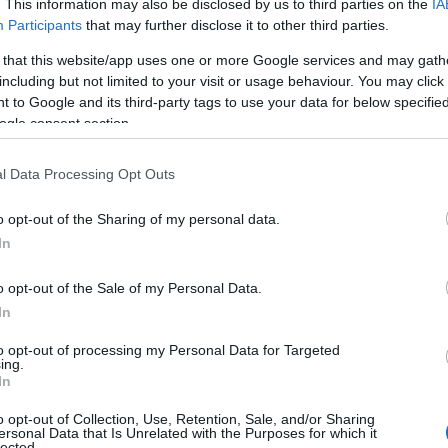
. This information may also be disclosed by us to third parties on the
IA
Participants
that may further disclose it to other third parties.
 that this website/app uses one or more Google services and may gath
including but not limited to your visit or usage behaviour. You may click 
 to Google and its third-party tags to use your data for below specifi
ogle consent section.
l Data Processing Opt Outs
o opt-out of the Sharing of my personal data.
In
o opt-out of the Sale of my Personal Data.
rno
In
to opt-out of processing my Personal Data for Targeted
i si trasformano: i tessuti leggeri tipici
ing.
In
velluti e flanelle più pesanti. Le linee diventano
 vita a modelli che spaziano dal taglio rigoroso
o opt-out of Collection, Use, Retention, Sale, and/or Sharing
ersonal Data that Is Unrelated with the Purposes for which it
late.
lected.