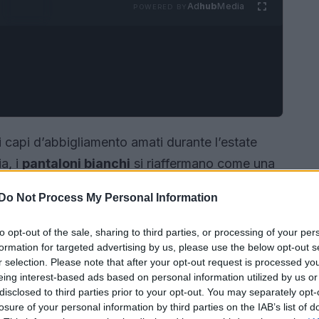
Ad
hub
Media
POWERED BY
i capi d’abbigliamento amati durante l’estate
a, i
pantaloni bianchi
si riaffermano come una
ie a innovazioni nello stile e nei materiali.
Do Not Process My Personal Information
 portare un tocco di luminosità anche nei giorni
to opt-out of the sale, sharing to third parties, or processing of your per
formation for targeted advertising by us, please use the below opt-out s
r selection. Please note that after your opt-out request is processed y
eing interest-based ads based on personal information utilized by us or
disclosed to third parties prior to your opt-out. You may separately opt-
losure of your personal information by third parties on the IAB’s list of