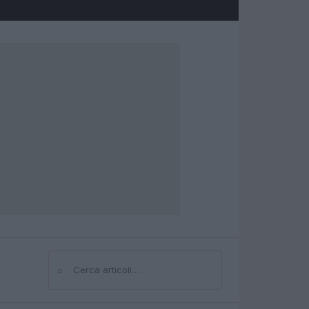
⌕
Cerca