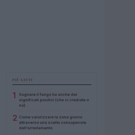
PIÙ LETTI
1
Sognare il fango ha anche dei
significati positivi (che ci crediate o
no)
2
Come valorizzare la zona giorno
attraverso una scelta consapevole
dell’arredamento