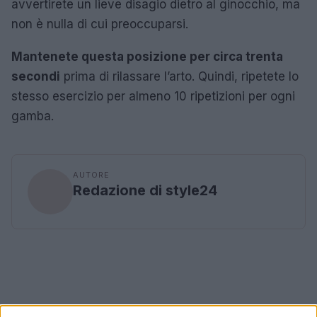
avvertirete un lieve disagio dietro al ginocchio, ma
non è nulla di cui preoccuparsi.
Mantenete questa posizione per circa trenta
secondi
prima di rilassare l’arto. Quindi, ripetete lo
stesso esercizio per almeno 10 ripetizioni per ogni
gamba.
AUTORE
Redazione di style24