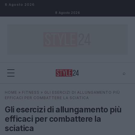
Salta al contenuto
8 Agosto 2026
8 Agosto 2026
⌕
×
⌕
HOME
»
FITNESS
»
GLI ESERCIZI DI ALLUNGAMENTO PIÙ
Cerca
EFFICACI PER COMBATTERE LA SCIATICA
Gli esercizi di allungamento più
efficaci per combattere la
sciatica