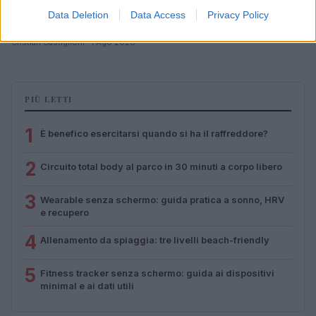
Data Deletion
Data Access
Privacy Policy
Circuito total body al parco in 30 minuti a corpo libero
Cristian Castiglioni · 1 Ago 2026
PIÙ LETTI
1
È benefico esercitarsi quando si ha il raffreddore?
2
Circuito total body al parco in 30 minuti a corpo libero
3
Wearable senza schermo: guida pratica a sonno, HRV
e recupero
4
Allenamento da spiaggia: tre livelli beach-friendly
5
Fitness tracker senza schermo: guida ai dispositivi
minimal e ai dati utili