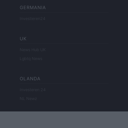
GERMANIA
Investieren24
UK
News Hub UK
Lgbtq News
OLANDA
Investeren 24
NL Newz