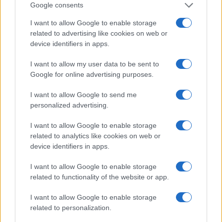
Google consents
Italian manicure: la tecnica di manicure che slancia le
I want to allow Google to enable storage
unghie e domina i social
related to advertising like cookies on web or
Camilla Fiore · 8 Ago 2026
device identifiers in apps.
I want to allow my user data to be sent to
BELLEZZA
Google for online advertising purposes.
I want to allow Google to send me
personalized advertising.
I want to allow Google to enable storage
related to analytics like cookies on web or
device identifiers in apps.
I want to allow Google to enable storage
related to functionality of the website or app.
I want to allow Google to enable storage
Emma trasforma il bikini animalier in un must-have
related to personalization.
glamour