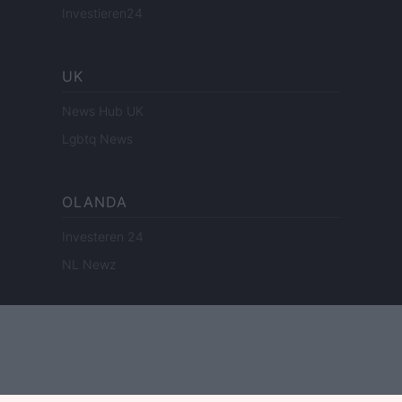
Investieren24
UK
News Hub UK
Lgbtq News
OLANDA
Investeren 24
NL Newz