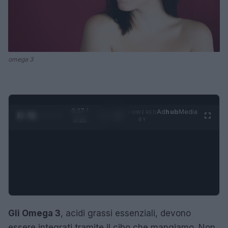
omega 3
0:28 /
Ad
hub
Media
POWERED
1
/
4
3:16
BY
Gli Omega 3
, acidi grassi essenziali, devono
essere integrati tramite il cibo che mangiamo. Non