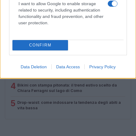
Cristian Castiglioni · 7 Ago 2026
I want to allow Google to enable storage
related to security, including authentication
functionality and fraud prevention, and other
user protection.
PIÙ LETTI
1
Come ottenere una manicure impeccabile e duratura
CONFIRM
2
Scopri le tendenze beauty di agosto 2026: dalle spa di
lusso alle novità make-up
Data Deletion
Data Access
Privacy Policy
3
Capelli grigi: la sfumatura ghiaccio che illumina il viso
4
Bikini con stampa pitonata: il trend estivo scelto da
Chiara Ferragni sul lago di Como
5
Drop-waist: come indossare la tendenza degli abiti a
vita bassa