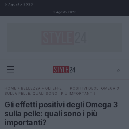
Salta al contenuto
8 Agosto 2026
8 Agosto 2026
⌕
×
⌕
HOME
»
BELLEZZA
»
GLI EFFETTI POSITIVI DEGLI OMEGA 3
Cerca
SULLA PELLE: QUALI SONO I PIÙ IMPORTANTI?
Gli effetti positivi degli Omega 3
sulla pelle: quali sono i più
importanti?