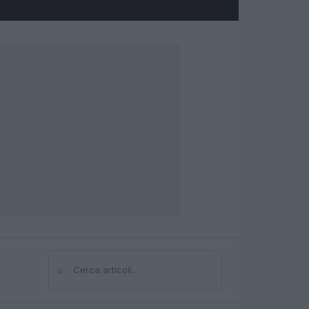
⌕
Cerca