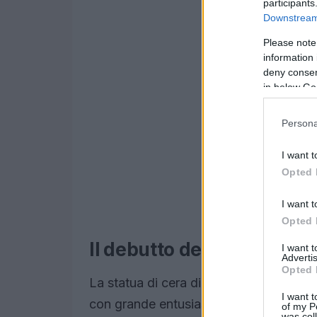
participants
Downstream 
Please note
information 
deny consent
in below Go
Persona
I want t
Opted 
I want t
Opted 
Il debutto del vulva dress
I want 
Advertis
Opted 
La statua di cera di Gillian Anderson, 
I want t
con grande entusiasmo. Il vestito, car
of my P
was col