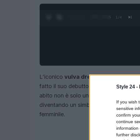
0:28 / 3:16
1
/
4
L’iconico
vulva dress
, indossato da
G
fatto il suo debutto al celebre museo d
Style 24 -
abito non è solo un pezzo di moda, ma 
If you wish 
diventando un simbolo di
empowermen
sensitive in
femminile.
confirm you
continue se
information 
further disc