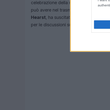
celebrazione della moda, ma anche un 
authenti
può avere nel trasmettere messaggi socia
Hearst
, ha suscitato un grande intere
per le discussioni sulla
diversità e l’inc