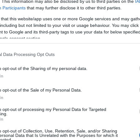
. This information may also be disclosed by us to third parties on the
IA
Participants
that may further disclose it to other third parties.
 that this website/app uses one or more Google services and may gath
including but not limited to your visit or usage behaviour. You may click 
 to Google and its third-party tags to use your data for below specifi
ogle consent section.
l Data Processing Opt Outs
o opt-out of the Sharing of my personal data.
In
o opt-out of the Sale of my Personal Data.
In
to opt-out of processing my Personal Data for Targeted
ing.
In
che indossa il famoso abito, è stata presentata
o opt-out of Collection, Use, Retention, Sale, and/or Sharing
atterizzato da un design audace e provocatorio,
ersonal Data that Is Unrelated with the Purposes for which it
lected.