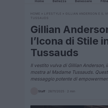
Home
Bellezza
Benessere
Fitn
HOME
»
LIFESTYLE
»
GILLIAN ANDERSON E IL 
TUSSAUDS
Gillian Anderson
l’Icona di Stile
Tussauds
Il vestito vulva di Gillian Anderson,
mostra al Madame Tussauds. Questo 
messaggio potente di empowerment f
Staff
·
28/11/2025
· 2 min