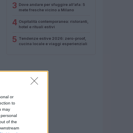
3
Dove andare per sfuggire all’afa: 5
mete fresche vicino a Milano
4
Ospitalità contemporanea: ristoranti,
hotel e rituali estivi
5
Tendenze estive 2026: zero-proof,
cucina locale e viaggi esperienziali
sonal or
ection to
ou may
 personal
out of the
 downstream