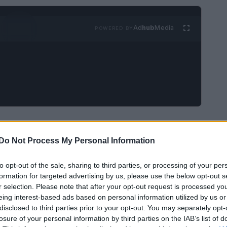
Ad
hub
Media
POWERED BY
illian Anderson
durante i Golden Globe, ha
elle cere
Madame Tussauds
di Londra. Questo
Do Not Process My Personal Information
porta con sé un significato profondo,
to opt-out of the sale, sharing to third parties, or processing of your per
t femminile
e di celebrazione della figura
formation for targeted advertising by us, please use the below opt-out s
r selection. Please note that after your opt-out request is processed y
eing interest-based ads based on personal information utilized by us or
disclosed to third parties prior to your opt-out. You may separately opt-
losure of your personal information by third parties on the IAB’s list of