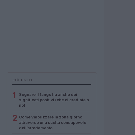
PIÙ LETTI
1
Sognare il fango ha anche dei
significati positivi (che ci crediate o
no)
2
Come valorizzare la zona giorno
attraverso una scelta consapevole
dell’arredamento