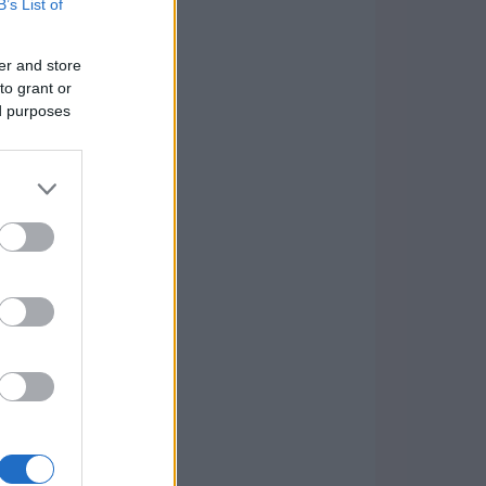
B’s List of
er and store
to grant or
ed purposes