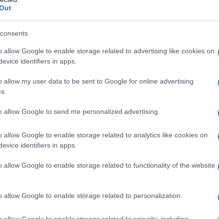
imonia di premiazione, sollevando dibattiti e
Out
ta di indossare un vestito che rappresenta una
consents
o discussioni su
corpo e bellezza
, riunendo il
o allow Google to enable storage related to advertising like cookies on
evice identifiers in apps.
o allow my user data to be sent to Google for online advertising
s.
lva dress
rappresenta per lei un modo per
ibertà di espressione
. La sua scelta di mostrare
to allow Google to send me personalized advertising.
o simbolico, incoraggiando le donne a sentirsi a
o allow Google to enable storage related to analytics like cookies on
re la loro individualità senza timore di giudizi
evice identifiers in apps.
o allow Google to enable storage related to functionality of the website
cazione
o allow Google to enable storage related to personalization.
e Tussauds non rappresenta solo una
o allow Google to enable storage related to security, including