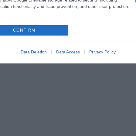
riconoscimento del potere che l’abbigliamento
cation functionality and fraud prevention, and other user protection.
li. L’abito, realizzato dalla stilista
Gabriela
sse mediatico, diventando un punto di riferimento
lusione
nell’industria della moda.
CONFIRM
Data Deletion
Data Access
Privacy Policy