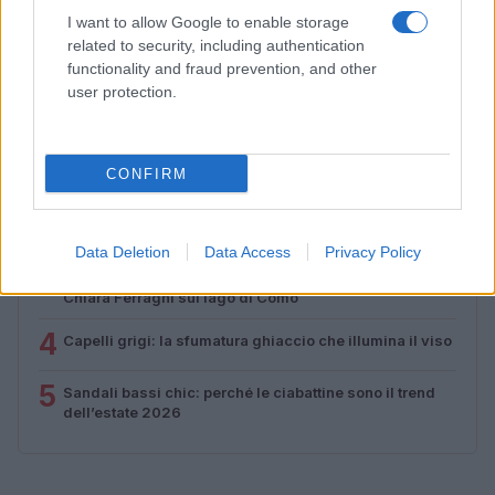
Cristian Castiglioni · 9 Ago 2026
I want to allow Google to enable storage
related to security, including authentication
functionality and fraud prevention, and other
user protection.
PIÙ LETTI
1
Come ottenere una manicure impeccabile e duratura
CONFIRM
2
Scopri le tendenze beauty di agosto 2026: dalle spa di
lusso alle novità make-up
Data Deletion
Data Access
Privacy Policy
3
Bikini con stampa pitonata: il trend estivo scelto da
Chiara Ferragni sul lago di Como
4
Capelli grigi: la sfumatura ghiaccio che illumina il viso
5
Sandali bassi chic: perché le ciabattine sono il trend
dell’estate 2026