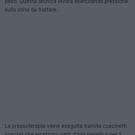
peso. Questa tecnica lavora esercitando pressione
sulla zona da trattare.
La pressoterapia viene eseguita tramite cuscinetti
speciali che emettono getti d’aria benefica per il