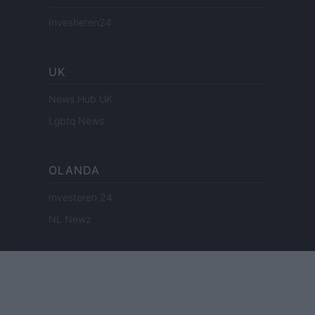
Investieren24
UK
News Hub UK
Lgbtq News
OLANDA
Investeren 24
NL Newz