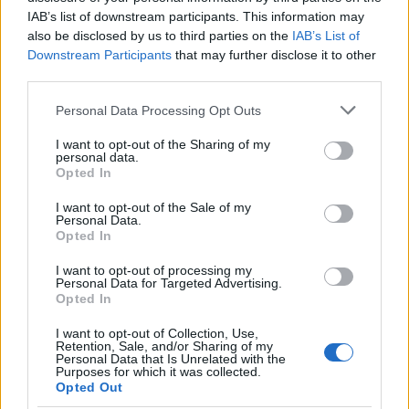
IAB’s list of downstream participants. This information may
also be disclosed by us to third parties on the
IAB’s List of
Downstream Participants
that may further disclose it to other
third parties.
Please note that this website/app uses one or more Google
Personal Data Processing Opt Outs
services and may gather and store information including but
Outfit curvy estate 2026: come conquistare con stile
ad un appuntamento romantico
not limited to your visit or usage behaviour. You may click to
I want to opt-out of the Sharing of my
personal data.
grant or deny consent to Google and its third-party tags to
Matteo Pellegrino · 9 Ago 2026
Opted In
use your data for below specified purposes in below Google
consent section.
I want to opt-out of the Sale of my
BELLEZZA
Personal Data.
Opted In
I want to opt-out of processing my
Personal Data for Targeted Advertising.
Opted In
I want to opt-out of Collection, Use,
Retention, Sale, and/or Sharing of my
Personal Data that Is Unrelated with the
Purposes for which it was collected.
Opted Out