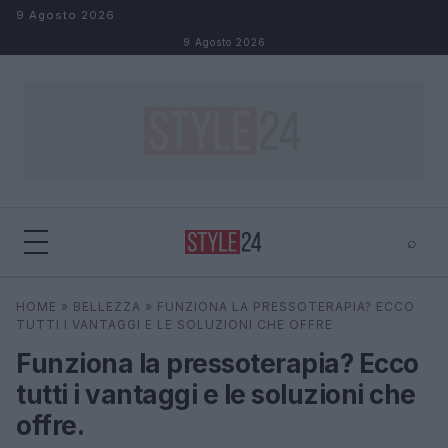
Salta al contenuto
9 Agosto 2026
9 Agosto 2026
⌕
×
⌕
HOME
»
BELLEZZA
»
FUNZIONA LA PRESSOTERAPIA? ECCO
Cerca
TUTTI I VANTAGGI E LE SOLUZIONI CHE OFFRE
Funziona la pressoterapia? Ecco
tutti i vantaggi e le soluzioni che
offre.