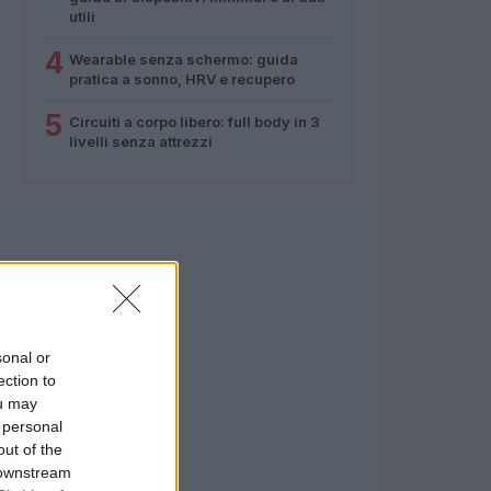
utili
4
Wearable senza schermo: guida
pratica a sonno, HRV e recupero
5
Circuiti a corpo libero: full body in 3
livelli senza attrezzi
sonal or
ection to
ou may
 personal
out of the
 downstream