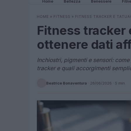
Home
Bellezza
Benessere
Fitn
HOME
»
FITNESS
»
FITNESS TRACKER E TATUAG
Fitness tracker
ottenere dati aff
Inchiostri, pigmenti e sensori: come 
tracker e quali accorgimenti semplic
Beatrice Bonaventura
·
26/06/2026
· 5 min