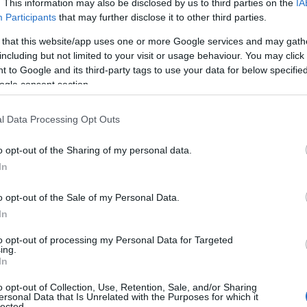
. This information may also be disclosed by us to third parties on the
IA
Participants
that may further disclose it to other third parties.
 that this website/app uses one or more Google services and may gath
including but not limited to your visit or usage behaviour. You may click 
 to Google and its third-party tags to use your data for below specifi
ogle consent section.
l Data Processing Opt Outs
o opt-out of the Sharing of my personal data.
In
ra monitorare frequenza cardiaca, sonno o
o opt-out of the Sale of my Personal Data.
anno principi sempre validi: dalle basi
In
 di posizionamento del dispositivo, dai cinturini
to opt-out of processing my Personal Data for Targeted
ing.
ue tre passaggi: comprensione tecnica, impatto
In
con anche alcuni casi particolari e alternative di
o opt-out of Collection, Use, Retention, Sale, and/or Sharing
ersonal Data that Is Unrelated with the Purposes for which it
lected.