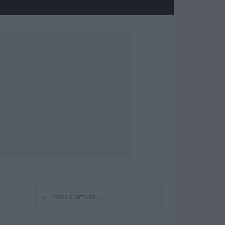
⌕
Cerca