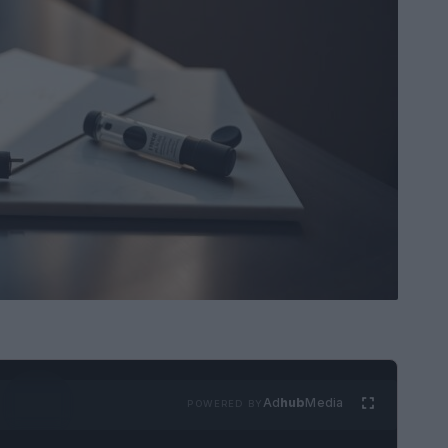
Ad
hub
Media
POWERED BY