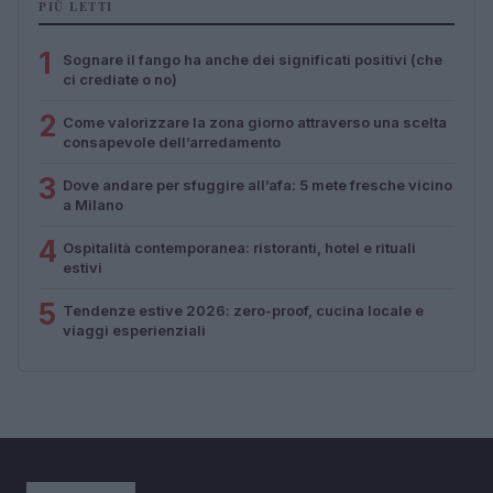
PIÙ LETTI
1
Sognare il fango ha anche dei significati positivi (che
ci crediate o no)
2
Come valorizzare la zona giorno attraverso una scelta
consapevole dell’arredamento
3
Dove andare per sfuggire all’afa: 5 mete fresche vicino
a Milano
4
Ospitalità contemporanea: ristoranti, hotel e rituali
estivi
5
Tendenze estive 2026: zero-proof, cucina locale e
viaggi esperienziali