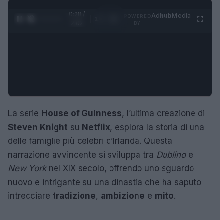
0:29 /
Ad
hub
Media
POWERED
1
/
4
2:02
BY
La serie
House of Guinness
, l’ultima creazione di
Steven Knight
su
Netflix
, esplora la storia di una
delle famiglie più celebri d’Irlanda. Questa
narrazione avvincente si sviluppa tra
Dublino
e
New York
nel XIX secolo, offrendo uno sguardo
nuovo e intrigante su una dinastia che ha saputo
intrecciare
tradizione
,
ambizione
e
mito
.