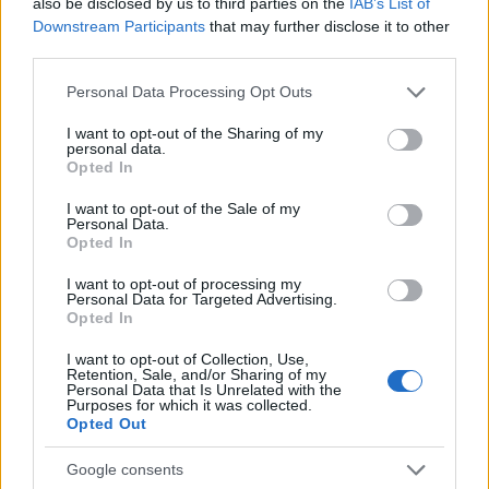
also be disclosed by us to third parties on the
IAB’s List of
Downstream Participants
that may further disclose it to other
third parties.
AUTORE
Please note that this website/app uses one or more Google
Personal Data Processing Opt Outs
Staff
services and may gather and store information including but
not limited to your visit or usage behaviour. You may click to
I want to opt-out of the Sharing of my
personal data.
grant or deny consent to Google and its third-party tags to
Opted In
use your data for below specified purposes in below Google
consent section.
I want to opt-out of the Sale of my
Personal Data.
Opted In
I want to opt-out of processing my
Personal Data for Targeted Advertising.
Opted In
I want to opt-out of Collection, Use,
Retention, Sale, and/or Sharing of my
Personal Data that Is Unrelated with the
Purposes for which it was collected.
Opted Out
Google consents