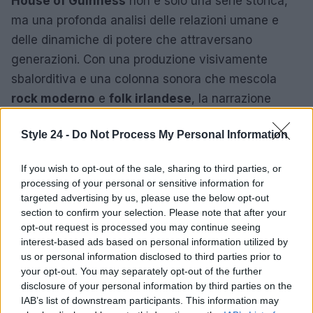
House of Guinness
non è solo una serie storica,
ma una profonda analisi delle relazioni umane e
delle dinamiche di potere che attraversano
generazioni. Con una produzione visivamente
sbalorditiva e una colonna sonora che mescola
rock moderno
e
folk irlandese
, la narrazione
riesce a catturare lo spettatore, rendendolo parte di
Style 24 -
Do Not Process My Personal Information
una storia di ambizione, tradizione e lotta.
If you wish to opt-out of the sale, sharing to third parties, or
In un contesto in cui l’eredità può rappresentare
processing of your personal or sensitive information for
tanto un dono quanto un peso, la serie induce a
targeted advertising by us, please use the below opt-out
riflettere su come le scelte individuali possano
section to confirm your selection. Please note that after your
opt-out request is processed you may continue seeing
influenzare il corso della storia familiare, lasciando
interest-based ads based on personal information utilized by
un’impronta duratura nel tempo. La saga della
us or personal information disclosed to third parties prior to
famiglia Guinness è un esempio emblematico di
your opt-out. You may separately opt-out of the further
disclosure of your personal information by third parties on the
come il potere e la passione possano intrecciarsi in
IAB’s list of downstream participants. This information may
modi inaspettati.