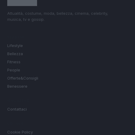
Attualità, costume, moda, bellezza, cinema, celebrity,
musica, tv e gossip.
SEZIONI
Lifestyle
Bellezza
Fitness
People
Offerte&Consigli
Benessere
MAGAZINE
Contattaci
LEGALE
Cookie Policy