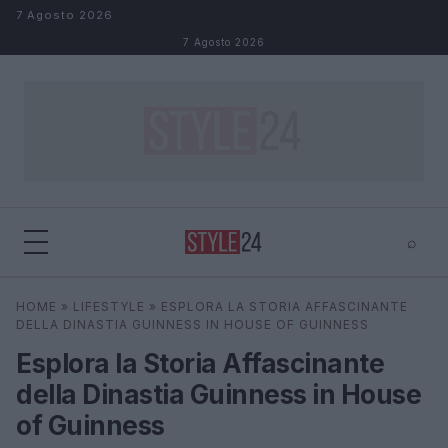
Salta al contenuto
7 Agosto 2026
7 Agosto 2026
⌕
×
⌕
HOME
»
LIFESTYLE
»
ESPLORA LA STORIA AFFASCINANTE
Cerca
DELLA DINASTIA GUINNESS IN HOUSE OF GUINNESS
Esplora la Storia Affascinante
della Dinastia Guinness in House
of Guinness