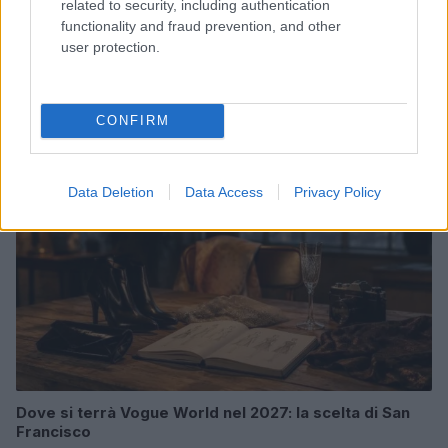
related to security, including authentication
functionality and fraud prevention, and other
Magna Pars Milano: un’esperienza olfattiva unica in un
user protection.
ex stabilimento di profumi
Matteo Pellegrino · 7 Ago 2026
CONFIRM
LIFESTYLE
Data Deletion
Data Access
Privacy Policy
Dove si terrà Vogue World nel 2027: la scelta di San
Francisco