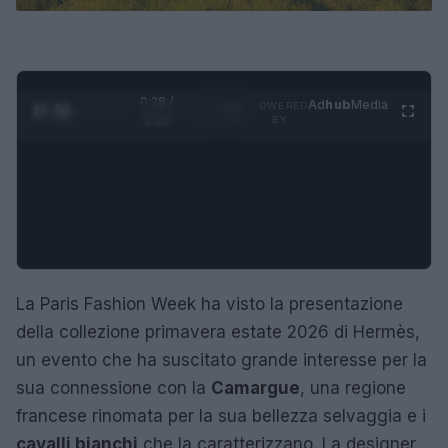
0:29 /
Ad
hub
Media
POWERED
1
/
4
3:16
BY
La Paris Fashion Week ha visto la presentazione
della collezione primavera estate 2026 di Hermès,
un evento che ha suscitato grande interesse per la
sua connessione con la
Camargue
, una regione
francese rinomata per la sua bellezza selvaggia e i
cavalli bianchi
che la caratterizzano. La designer