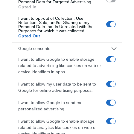
Personal Data for Targeted Advertising.
Opted In
I want to opt-out of Collection, Use,
Continua a leggere
Retention, Sale, and/or Sharing of my
Personal Data that Is Unrelated with the
Purposes for which it was collected.
Opted Out
LIFESTYLE
Google consents
I want to allow Google to enable storage
related to advertising like cookies on web or
device identifiers in apps.
I want to allow my user data to be sent to
Google for online advertising purposes.
I want to allow Google to send me
personalized advertising.
I want to allow Google to enable storage
Sri Lanka: itinerari tra spiritualità, architettura e
spiagge paradisiache
related to analytics like cookies on web or
device identifiers in apps.