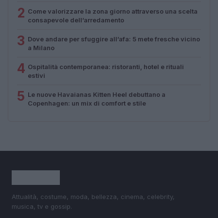
2
Come valorizzare la zona giorno attraverso una scelta
consapevole dell’arredamento
3
Dove andare per sfuggire all’afa: 5 mete fresche vicino
a Milano
4
Ospitalità contemporanea: ristoranti, hotel e rituali
estivi
5
Le nuove Havaianas Kitten Heel debuttano a
Copenhagen: un mix di comfort e stile
Attualità, costume, moda, bellezza, cinema, celebrity,
musica, tv e gossip.