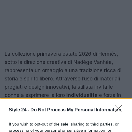
La collezione primavera estate 2026 di Hermès,
sotto la direzione creativa di Nadège Vanhée,
rappresenta un omaggio a una tradizione ricca di
storia e spirito libero. Attraverso l’uso di materiali
pregiati e design innovativi, la stilista invita le
donne a esprimere la loro
individualità
e forza in
ogni capo indossato.
Style 24 -
Do Not Process My Personal Information
If you wish to opt-out of the sale, sharing to third parties, or
AUTORE
processing of your personal or sensitive information for