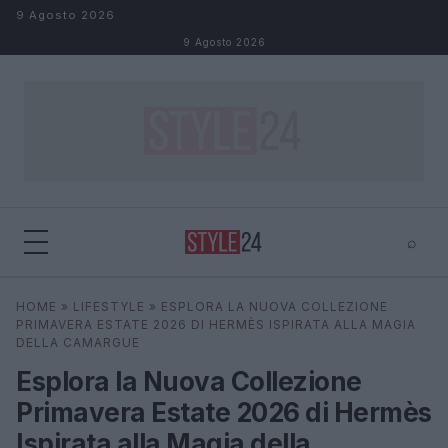
Salta al contenuto
9 Agosto 2026
9 Agosto 2026
⌕
×
⌕
HOME
»
LIFESTYLE
»
ESPLORA LA NUOVA COLLEZIONE
Cerca
PRIMAVERA ESTATE 2026 DI HERMÈS ISPIRATA ALLA MAGIA
DELLA CAMARGUE
Esplora la Nuova Collezione
Primavera Estate 2026 di Hermès
Ispirata alla Magia della