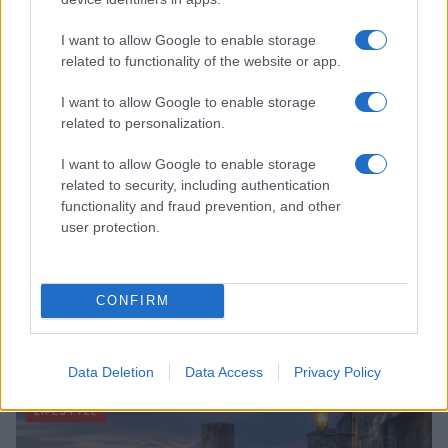
Matteo Pellegrino · 8 Ago 2026
I want to allow Google to enable storage
LIFESTYLE
related to functionality of the website or app.
I want to allow Google to enable storage
related to personalization.
I want to allow Google to enable storage
related to security, including authentication
functionality and fraud prevention, and other
user protection.
CONFIRM
Copenhagen Fashion Week SS27: le novità che stanno
rivoluzionando la moda
Cristian Castiglioni · 8 Ago 2026
Data Deletion
Data Access
Privacy Policy
LIFESTYLE