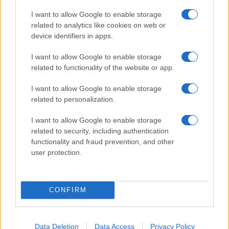
I want to allow Google to enable storage
Come preservare il colore dei capelli in estate:
related to analytics like cookies on web or
consigli di Niky Epi di Aldo Coppola
device identifiers in apps.
Cristian Castiglioni · 6 Ago 2026
I want to allow Google to enable storage
BELLEZZA
related to functionality of the website or app.
I want to allow Google to enable storage
related to personalization.
I want to allow Google to enable storage
related to security, including authentication
functionality and fraud prevention, and other
user protection.
CONFIRM
Scopri come l’imperfezione può essere la vera
essenza della bellezza
Data Deletion
Data Access
Privacy Policy
Camilla Fiore · 6 Ago 2026