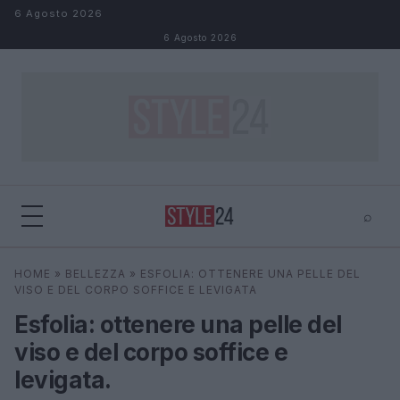
Salta al contenuto
6 Agosto 2026
6 Agosto 2026
⌕
×
⌕
HOME
»
BELLEZZA
»
ESFOLIA: OTTENERE UNA PELLE DEL
Cerca
VISO E DEL CORPO SOFFICE E LEVIGATA
Esfolia: ottenere una pelle del
viso e del corpo soffice e
levigata.