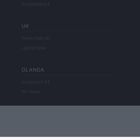
Investieren24
UK
News Hub UK
Lgbtq News
OLANDA
Investeren 24
NL Newz