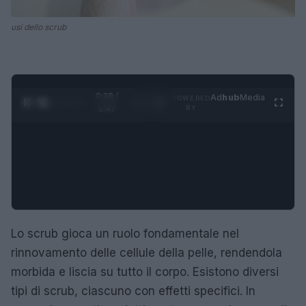
usi dello scrub
0:28 /
Ad
hub
Media
POWERED
1
/
4
1:47
BY
Lo scrub gioca un ruolo fondamentale nel
rinnovamento delle cellule della pelle, rendendola
morbida e liscia su tutto il corpo. Esistono diversi
tipi di scrub, ciascuno con effetti specifici. In