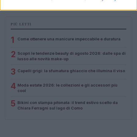
PIÙ LETTI
1
Come ottenere una manicure impeccabile e duratura
2
Scopri le tendenze beauty di agosto 2026: dalle spa di
lusso alle novità make-up
3
Capelli grigi: la sfumatura ghiaccio che illumina il viso
4
Moda estate 2026: le collezioni e gli accessori più
cool
5
Bikini con stampa pitonata: il trend estivo scelto da
Chiara Ferragni sul lago di Como