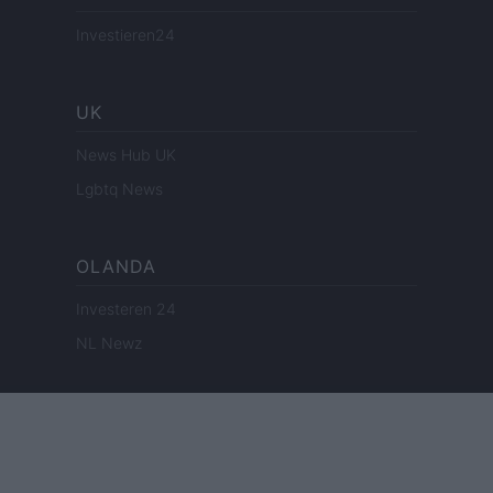
Investieren24
UK
News Hub UK
Lgbtq News
OLANDA
Investeren 24
NL Newz