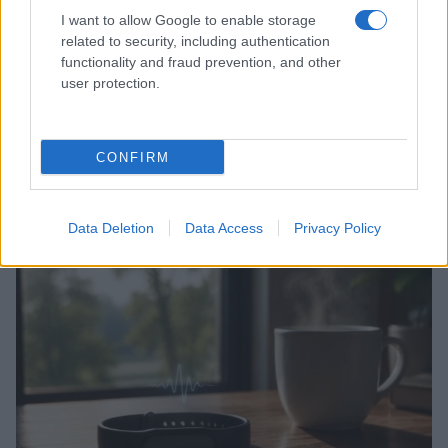
I want to allow Google to enable storage
related to security, including authentication
functionality and fraud prevention, and other
user protection.
CONFIRM
Allenamento da spiaggia: tre livelli beach-friendly
Camilla Fiore · 7 Ago 2026
Data Deletion
Data Access
Privacy Policy
FITNESS