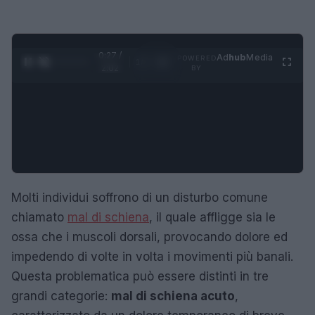
0:28 /
Ad
hub
Media
POWERED
1
/
4
2:02
BY
Molti individui soffrono di un disturbo comune
chiamato
mal di schiena
, il quale affligge sia le
ossa che i muscoli dorsali, provocando dolore ed
impedendo di volte in volta i movimenti più banali.
Questa problematica può essere distinti in tre
grandi categorie:
mal di schiena acuto
,