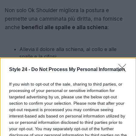
Non solo Ok Shoulder migliora la postura e
permette una camminata più diritta, ma fornisce
anche
benefici alle spalle e alla schiena
:
Allevia il dolore alla schiena, al collo e alle
spalle e la cifosi;
Rinforza i muscoli e la colonna vertebrale per
Style 24 -
Do Not Process My Personal Information
ripristinare l’allineamento;
È molto pratico e facile da indossare;
If you wish to opt-out of the sale, sharing to third parties, or
Il materiale è elastico e morbido;
processing of your personal or sensitive information for
È invisibile sotto i vestiti.
targeted advertising by us, please use the below opt-out
section to confirm your selection. Please note that after your
Ok Shoulder è realizzato con le ultime tecnologie e
opt-out request is processed you may continue seeing
tessuti. È disponibile in diverse taglie, fino alla XXL.
interest-based ads based on personal information utilized by
us or personal information disclosed to third parties prior to
Per usarlo, basta regolare le cinghie in base
your opt-out. You may separately opt-out of the further
all’altezza delle spalle, infilare le braccia e fissarlo
disclosure of your personal information by third parties on the