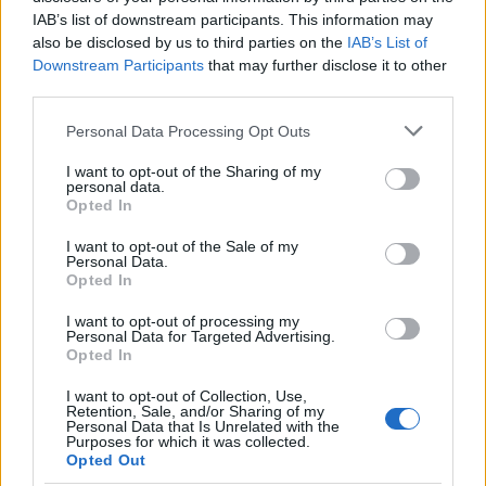
all’addome. Non si trova in farmacia o negozio, né
IAB’s list of downstream participants. This information may
also be disclosed by us to third parties on the
IAB’s List of
su Amazon o eBay.
È disponibile solo sul sito
Downstream Participants
that may further disclose it to other
ufficiale
al prezzo di 59 euro, con diverse opzioni di
third parties.
acquisto. La spedizione è gratuita e il pagamento
Please note that this website/app uses one or more Google
Personal Data Processing Opt Outs
può essere effettuato anche alla consegna.
services and may gather and store information including but
not limited to your visit or usage behaviour. You may click to
I want to opt-out of the Sharing of my
personal data.
grant or deny consent to Google and its third-party tags to
Opted In
use your data for below specified purposes in below Google
AUTORE
consent section.
I want to opt-out of the Sale of my
Redazione di style24
Personal Data.
Opted In
I want to opt-out of processing my
Personal Data for Targeted Advertising.
Opted In
I want to opt-out of Collection, Use,
Retention, Sale, and/or Sharing of my
Personal Data that Is Unrelated with the
Purposes for which it was collected.
Opted Out