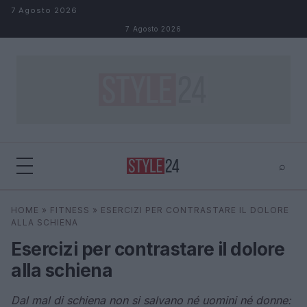
Salta al contenuto
7 Agosto 2026
7 Agosto 2026
⌕
×
⌕
HOME
»
FITNESS
»
ESERCIZI PER CONTRASTARE IL DOLORE
Cerca
ALLA SCHIENA
Esercizi per contrastare il dolore
alla schiena
Dal mal di schiena non si salvano né uomini né donne: