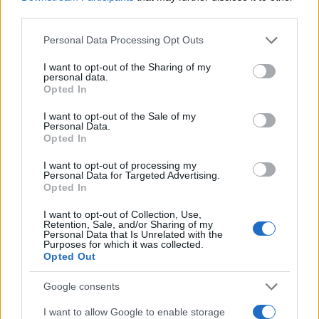
third parties.
Please note that this website/app uses one or more Google
Personal Data Processing Opt Outs
services and may gather and store information including but
not limited to your visit or usage behaviour. You may click to
I want to opt-out of the Sharing of my
personal data.
grant or deny consent to Google and its third-party tags to
Opted In
use your data for below specified purposes in below Google
consent section.
I want to opt-out of the Sale of my
Continua a leggere
Personal Data.
Opted In
FITNESS
I want to opt-out of processing my
Personal Data for Targeted Advertising.
Opted In
I want to opt-out of Collection, Use,
Retention, Sale, and/or Sharing of my
Personal Data that Is Unrelated with the
Purposes for which it was collected.
Opted Out
Google consents
I want to allow Google to enable storage