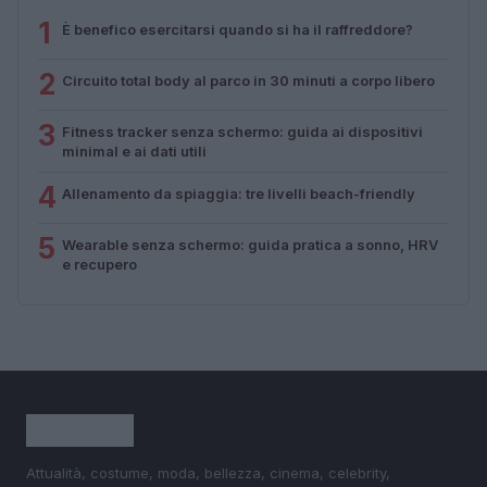
1
È benefico esercitarsi quando si ha il raffreddore?
2
Circuito total body al parco in 30 minuti a corpo libero
3
Fitness tracker senza schermo: guida ai dispositivi
minimal e ai dati utili
4
Allenamento da spiaggia: tre livelli beach-friendly
5
Wearable senza schermo: guida pratica a sonno, HRV
e recupero
Attualità, costume, moda, bellezza, cinema, celebrity,