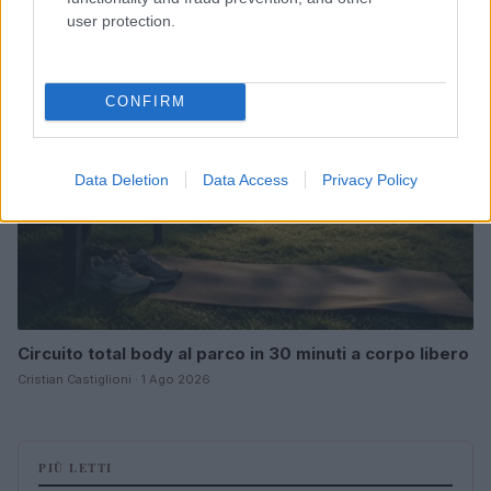
user protection.
FITNESS
CONFIRM
Data Deletion
Data Access
Privacy Policy
Circuito total body al parco in 30 minuti a corpo libero
Cristian Castiglioni · 1 Ago 2026
PIÙ LETTI