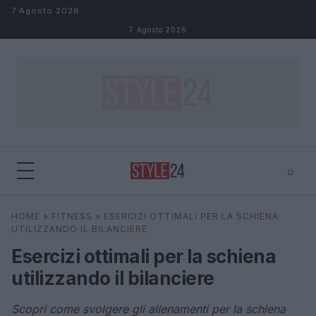
Salta al contenuto
7 Agosto 2026
7 Agosto 2026
⌕
×
⌕
HOME
»
FITNESS
»
ESERCIZI OTTIMALI PER LA SCHIENA
Cerca
UTILIZZANDO IL BILANCIERE
Esercizi ottimali per la schiena
utilizzando il bilanciere
Scopri come svolgere gli allenamenti per la schiena