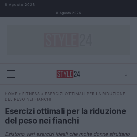
Salta al contenuto
8 Agosto 2026
8 Agosto 2026
⌕
×
⌕
HOME
»
FITNESS
»
ESERCIZI OTTIMALI PER LA RIDUZIONE
Cerca
DEL PESO NEI FIANCHI
Esercizi ottimali per la riduzione
del peso nei fianchi
Esistono vari esercizi ideali che molte donne sfruttano