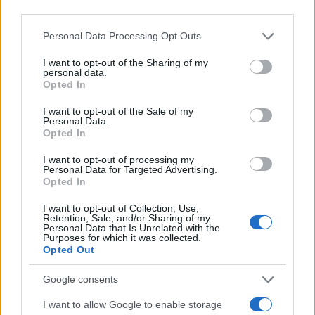
third parties.
Smartband o smartwatch: come scegliere il fitness
Please note that this website/app uses one or more Google
tracker giusto
Personal Data Processing Opt Outs
services and may gather and store information including but
Camilla Fiore · 8 Ago 2026
not limited to your visit or usage behaviour. You may click to
I want to opt-out of the Sharing of my
personal data.
grant or deny consent to Google and its third-party tags to
FITNESS
Opted In
use your data for below specified purposes in below Google
consent section.
I want to opt-out of the Sale of my
Personal Data.
Opted In
I want to opt-out of processing my
Personal Data for Targeted Advertising.
Opted In
I want to opt-out of Collection, Use,
Retention, Sale, and/or Sharing of my
Personal Data that Is Unrelated with the
Purposes for which it was collected.
Opted Out
Allenamento in spiaggia: sequenze a corpo libero
Google consents
efficaci
I want to allow Google to enable storage
Cristian Castiglioni · 8 Ago 2026