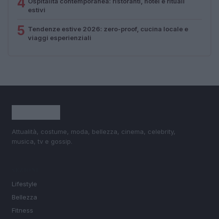
4
Ospitalità contemporanea: ristoranti, hotel e rituali
estivi
5
Tendenze estive 2026: zero-proof, cucina locale e
viaggi esperienziali
Attualità, costume, moda, bellezza, cinema, celebrity,
musica, tv e gossip.
SEZIONI
Lifestyle
Bellezza
Fitness