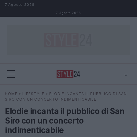
Salta al contenuto
7 Agosto 2026
7 Agosto 2026
⌕
×
⌕
HOME
»
LIFESTYLE
»
ELODIE INCANTA IL PUBBLICO DI SAN
Cerca
SIRO CON UN CONCERTO INDIMENTICABILE
Elodie incanta il pubblico di San
Siro con un concerto
indimenticabile