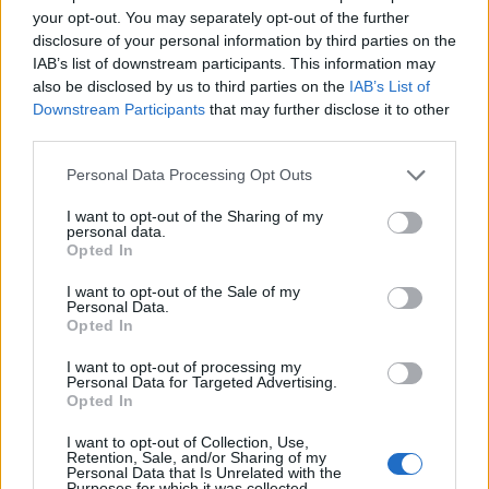
your opt-out. You may separately opt-out of the further
disclosure of your personal information by third parties on the
IAB’s list of downstream participants. This information may
also be disclosed by us to third parties on the
IAB’s List of
Downstream Participants
that may further disclose it to other
third parties.
Please note that this website/app uses one or more Google
Personal Data Processing Opt Outs
services and may gather and store information including but
not limited to your visit or usage behaviour. You may click to
I want to opt-out of the Sharing of my
personal data.
grant or deny consent to Google and its third-party tags to
Diana Bianchedi capodelegazione della Nazionale:
Opted In
use your data for below specified purposes in below Google
perché è una scelta storica
consent section.
I want to opt-out of the Sale of my
Matteo Pellegrino · 10 Ago 2026
Personal Data.
Opted In
FITNESS
I want to opt-out of processing my
Personal Data for Targeted Advertising.
Opted In
I want to opt-out of Collection, Use,
Retention, Sale, and/or Sharing of my
Personal Data that Is Unrelated with the
Purposes for which it was collected.