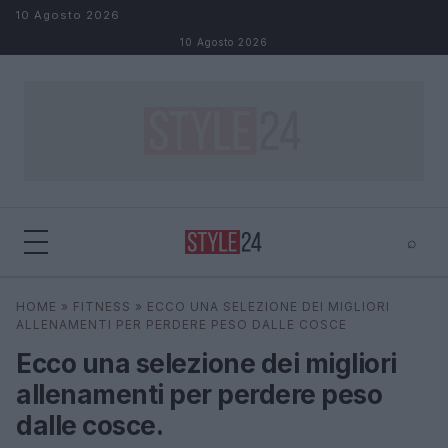
Salta al contenuto
10 Agosto 2026
10 Agosto 2026
⌕
×
⌕
HOME
»
FITNESS
»
ECCO UNA SELEZIONE DEI MIGLIORI
Cerca
ALLENAMENTI PER PERDERE PESO DALLE COSCE
Ecco una selezione dei migliori
allenamenti per perdere peso
dalle cosce.