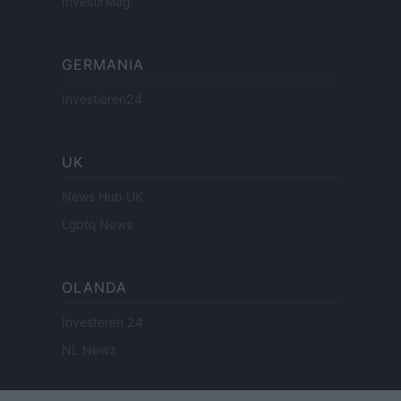
InvestirMag
GERMANIA
Investieren24
UK
News Hub UK
Lgbtq News
OLANDA
Investeren 24
NL Newz