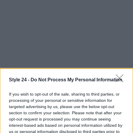
Style 24 -
Do Not Process My Personal Information
If you wish to opt-out of the sale, sharing to third parties, or
processing of your personal or sensitive information for
Continua a leggere
targeted advertising by us, please use the below opt-out
section to confirm your selection. Please note that after your
opt-out request is processed you may continue seeing
FITNESS
interest-based ads based on personal information utilized by
us or personal information disclosed to third parties prior to