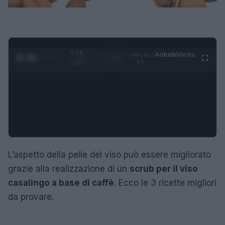
0:29 /
Ad
hub
Media
POWERED
1
/
4
1:47
BY
L’aspetto della pelle del viso può essere migliorato
grazie alla realizzazione di un
scrub per il viso
casalingo a base di caffè
. Ecco le 3 ricette migliori
da provare.