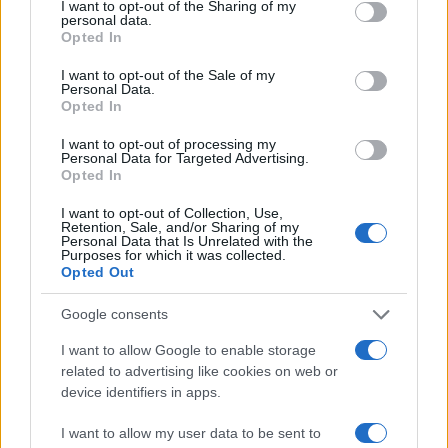
not limited to your visit or usage behaviour. You may click to
I want to opt-out of the Sharing of my
personal data.
BELLEZZA
grant or deny consent to Google and its third-party tags to
Opted In
use your data for below specified purposes in below Google
consent section.
I want to opt-out of the Sale of my
Personal Data.
Opted In
I want to opt-out of processing my
Personal Data for Targeted Advertising.
Opted In
I want to opt-out of Collection, Use,
Retention, Sale, and/or Sharing of my
Personal Data that Is Unrelated with the
Purposes for which it was collected.
Opted Out
Scopri come l’imperfezione può essere la vera
Google consents
essenza della bellezza
Camilla Fiore · 6 Ago 2026
I want to allow Google to enable storage
related to advertising like cookies on web or
BELLEZZA
device identifiers in apps.
I want to allow my user data to be sent to