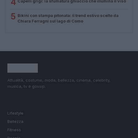
4
Capelli grigi: la sfumatura ghiaccio che illumina il viso
5
Bikini con stampa pitonata: il trend estivo scelto da
Chiara Ferragni sul lago di Como
Attualità, costume, moda, bellezza, cinema, celebrity,
musica, tv e gossip.
SEZIONI
Lifestyle
Bellezza
Fitness