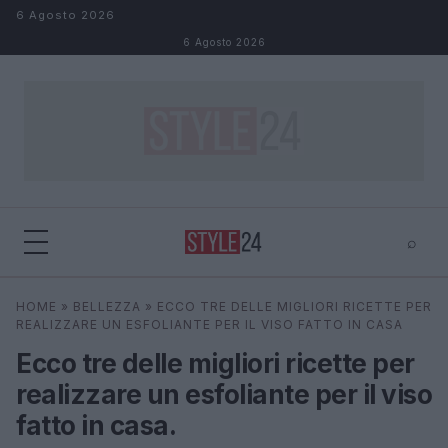
Salta al contenuto
6 Agosto 2026
6 Agosto 2026
⌕
×
⌕
HOME
»
BELLEZZA
»
ECCO TRE DELLE MIGLIORI RICETTE PER
Cerca
REALIZZARE UN ESFOLIANTE PER IL VISO FATTO IN CASA
Ecco tre delle migliori ricette per
realizzare un esfoliante per il viso
fatto in casa.