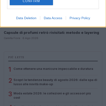
CONFIRM
Data Deletion
Data Access
Privacy Policy
Capsule di profumi retrò rivisitati: metodo e layering
Camilla Fiore · 6 Ago 2026
PIÙ LETTI
1
Come ottenere una manicure impeccabile e duratura
2
Scopri le tendenze beauty di agosto 2026: dalle spa di
lusso alle novità make-up
3
Moda estate 2026: le collezioni e gli accessori più
cool