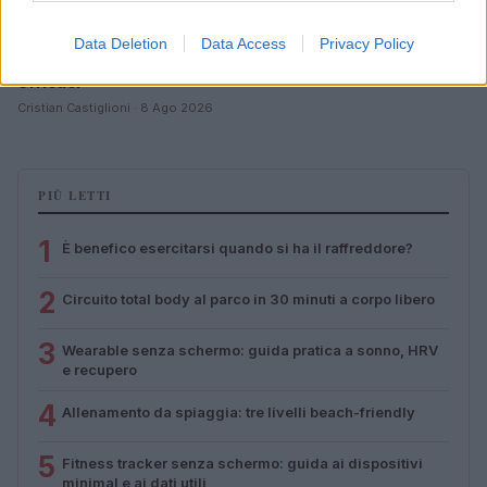
Data Deletion
Data Access
Privacy Policy
Allenamento in spiaggia: sequenze a corpo libero
efficaci
Cristian Castiglioni · 8 Ago 2026
PIÙ LETTI
1
È benefico esercitarsi quando si ha il raffreddore?
2
Circuito total body al parco in 30 minuti a corpo libero
3
Wearable senza schermo: guida pratica a sonno, HRV
e recupero
4
Allenamento da spiaggia: tre livelli beach-friendly
5
Fitness tracker senza schermo: guida ai dispositivi
minimal e ai dati utili