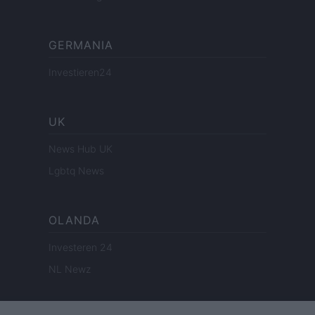
GERMANIA
Investieren24
UK
News Hub UK
Lgbtq News
OLANDA
Investeren 24
NL Newz