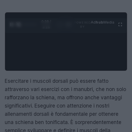
0:28 /
Ad
hub
Media
POWERED
1
/
4
3:16
BY
Esercitare i muscoli dorsali può essere fatto
attraverso vari esercizi con i manubri, che non solo
rafforzano la schiena, ma offrono anche vantaggi
significativi. Eseguire con attenzione i nostri
allenamenti dorsali è fondamentale per ottenere
una schiena ben tonificata. È sorprendentemente
semplice sviluppare e definire i muscoli della