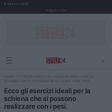
Salta al contenuto
8 Agosto 2026
8 Agosto 2026
⌕
×
⌕
HOME
»
FITNESS
»
ECCO GLI ESERCIZI IDEALI PER LA
Cerca
SCHIENA CHE SI POSSONO REALIZZARE CON I PESI
Ecco gli esercizi ideali per la
schiena che si possono
realizzare con i pesi.