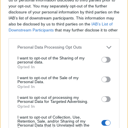
compilato il modulo, riceverete una chiamata per
your opt-out. You may separately opt-out of the further
confermare l’ordine.
disclosure of your personal information by third parties on the
IAB’s list of downstream participants. This information may
Il prezzo promozionale del prodotto è 49 € invece
also be disclosed by us to third parties on the
IAB’s List of
Downstream Participants
that may further disclose it to other
di 82 €, con spedizione gratuita. Il prodotto può
third parties.
essere pagato con Paypal, carta di credito o
Please note that this website/app uses one or more Google
contrassegno. In quest’ultimo caso, il pagamento
Personal Data Processing Opt Outs
services and may gather and store information including but
può essere effettuato in contanti al corriere.
not limited to your visit or usage behaviour. You may click to
I want to opt-out of the Sharing of my
personal data.
grant or deny consent to Google and its third-party tags to
Opted In
use your data for below specified purposes in below Google
consent section.
I want to opt-out of the Sale of my
AUTORE
Personal Data.
Redazione di style24
Opted In
I want to opt-out of processing my
Personal Data for Targeted Advertising.
Opted In
I want to opt-out of Collection, Use,
Retention, Sale, and/or Sharing of my
Personal Data that Is Unrelated with the