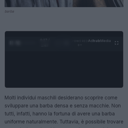
barba
0:28 /
Ad
hub
Media
POWERED
1
/
4
1:47
BY
Molti individui maschili desiderano scoprire come
sviluppare una barba densa e senza macchie. Non
tutti, infatti, hanno la fortuna di avere una barba
uniforme naturalmente. Tuttavia, è possibile trovare