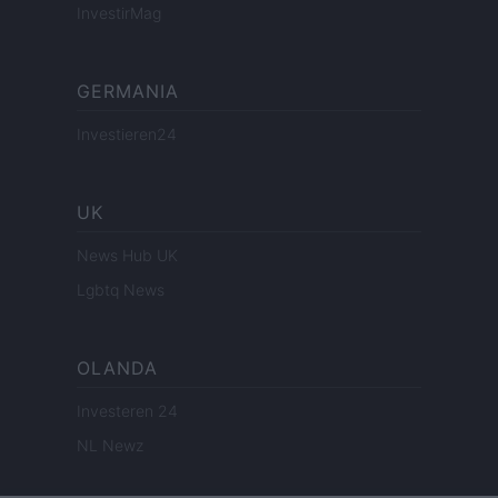
InvestirMag
GERMANIA
Investieren24
UK
News Hub UK
Lgbtq News
OLANDA
Investeren 24
NL Newz