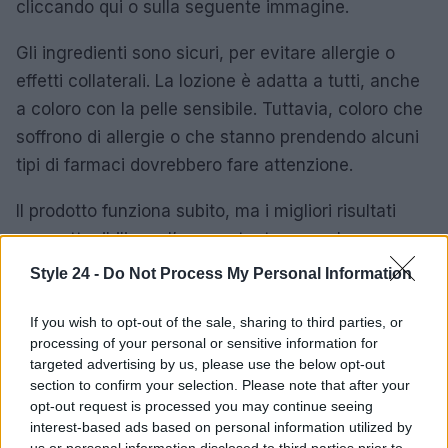
cliccando qui o sulla seguente immagine.
Gli ingredienti sono sicuri, per evitare allergie o
effetti collaterali. La lozione è adatta a tutti, anche
a coloro con la pelle sensibile. Tuttavia, coloro che
soffrono di allergie o che stanno prendendo alcuni
tipi di farmaci dovrebbero fare attenzione.
Il prodotto funziona subito, ma i migliori risultati
sono ottenibili con l’uso costante e regolare.
Style 24 -
Do Not Process My Personal Information
Per acquistarlo, si deve visitare il sito web ufficiale.
“Barba Plus” non può essere acquistato in
If you wish to opt-out of the sale, sharing to third parties, or
farmacia, erboristeria o presso altri rivenditori. Può
processing of your personal or sensitive information for
targeted advertising by us, please use the below opt-out
essere acquistato cliccando su “Acquista Ora” e
section to confirm your selection. Please note that after your
compilando un breve modulo con dati personali,
opt-out request is processed you may continue seeing
trattati nel rispetto della privacy. Dopo aver
interest-based ads based on personal information utilized by
us or personal information disclosed to third parties prior to