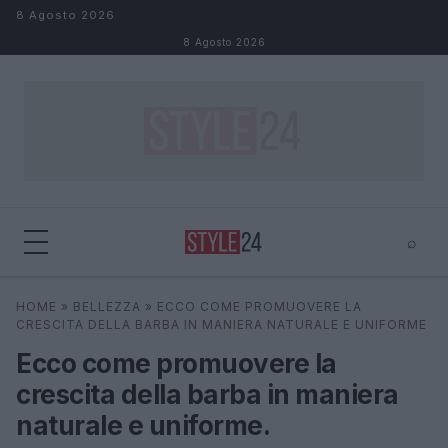
Salta al contenuto
8 Agosto 2026
8 Agosto 2026
⌕
×
⌕
HOME
»
BELLEZZA
»
ECCO COME PROMUOVERE LA
Cerca
CRESCITA DELLA BARBA IN MANIERA NATURALE E UNIFORME
Ecco come promuovere la
crescita della barba in maniera
naturale e uniforme.