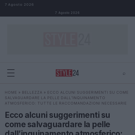
Salta al contenuto
7 Agosto 2026
7 Agosto 2026
⌕
×
⌕
HOME
»
BELLEZZA
»
ECCO ALCUNI SUGGERIMENTI SU COME
Cerca
SALVAGUARDARE LA PELLE DALL’INQUINAMENTO
ATMOSFERICO: TUTTE LE RACCOMANDAZIONI NECESSARIE
Ecco alcuni suggerimenti su
come salvaguardare la pelle
dall’inquinamento atmosferico: