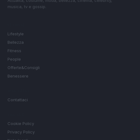
Attualità, costume, moda, bellezza, cinema, celebrity,
musica, tv e gossip.
SEZIONI
Lifestyle
Bellezza
Fitness
People
Offerte&Consigli
Benessere
MAGAZINE
Contattaci
LEGALE
Cookie Policy
Privacy Policy