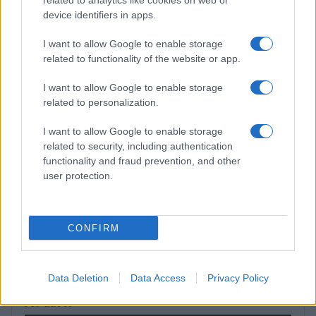
related to analytics like cookies on web or
Camilla Fiore · 7 Ago 2026
device identifiers in apps.
BELLEZZA
I want to allow Google to enable storage
related to functionality of the website or app.
I want to allow Google to enable storage
related to personalization.
I want to allow Google to enable storage
related to security, including authentication
functionality and fraud prevention, and other
user protection.
CONFIRM
Come ottenere labbra perfette con il metodo gym lips
Cristian Castiglioni · 7 Ago 2026
Data Deletion
Data Access
Privacy Policy
PIÙ LETTI