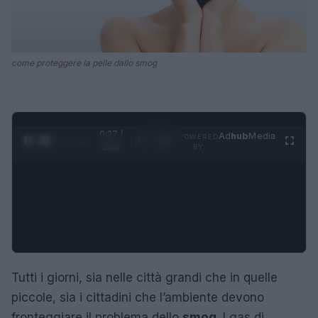
come proteggere la pelle dallo smog
0:28 /
Ad
hub
Media
POWERED
1
/
4
2:02
BY
Tutti i giorni, sia nelle città grandi che in quelle
piccole, sia i cittadini che l’ambiente devono
fronteggiare il problema dello
smog
. I gas di