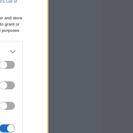
B’s List of
er and store
to grant or
ed purposes