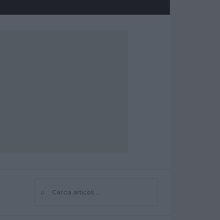
⌕
Cerca