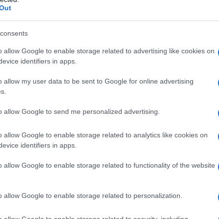
Out
mente levigata
consents
o allow Google to enable storage related to advertising like cookies on
ausa di uno stile di vita poco sano. La
evice identifiers in apps.
o portare alla comparsa di cellulite e pelle a
eta ipercalorica non fanno bene alla salute della
o allow my user data to be sent to Google for online advertising
s.
 prodotti per la bellezza, l’uso moderato e
 la differenza. Preferite quelli naturali e evitate
to allow Google to send me personalized advertising.
enzialmente dannose.
o allow Google to enable storage related to analytics like cookies on
evice identifiers in apps.
e nel preservare una pelle perfetta. È
limenti industrializzati e integrare la dieta con
o allow Google to enable storage related to functionality of the website
 Alimenti ricchi di omega 3, come il salmone, il
ili per migliorare la circolazione del sangue.
o allow Google to enable storage related to personalization.
no a mantenere la pelle giovane e a resistere
o allow Google to enable storage related to security, including