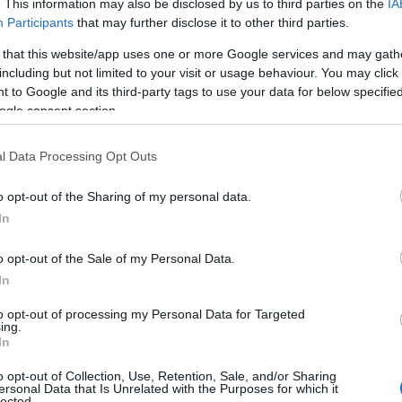
. This information may also be disclosed by us to third parties on the
IA
a disidratazione, il fumo, una dieta non
Participants
that may further disclose it to other third parties.
 offriamo alcuni consigli utili per mantenere una
 that this website/app uses one or more Google services and may gath
including but not limited to your visit or usage behaviour. You may click 
 to Google and its third-party tags to use your data for below specifi
ogle consent section.
l Data Processing Opt Outs
o opt-out of the Sharing of my personal data.
In
o opt-out of the Sale of my Personal Data.
In
to opt-out of processing my Personal Data for Targeted
ing.
In
o opt-out of Collection, Use, Retention, Sale, and/or Sharing
ersonal Data that Is Unrelated with the Purposes for which it
lected.