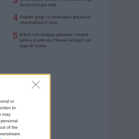
3
accessori più cool
4
Capelli grigi: la sfumatura ghiaccio
che illumina il viso
5
Bikini con stampa pitonata: il trend
estivo scelto da Chiara Ferragni sul
lago di Como
sonal or
ection to
ou may
 personal
out of the
 downstream