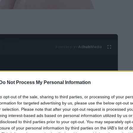
Ad
hub
Media
POWERED BY
Do Not Process My Personal Information
to opt-out of the sale, sharing to third parties, or processing of your per
orpo dagli agenti ambientali esterni e ci consente
formation for targeted advertising by us, please use the below opt-out s
r selection. Please note that after your opt-out request is processed y
traverso il tatto. Mantenere una pelle perfetta
eing interest-based ads based on personal information utilized by us or
tavia non è semplice a causa del legame tra
disclosed to third parties prior to your opt-out. You may separately opt-
losure of your personal information by third parties on the IAB’s list of
 vita. Vari fattori possono danneggiare la pelle