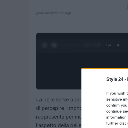
pelle perfetta consigli
0:28 / 3:16
1
/
4
Style 24 -
If you wish 
La pelle serve a proteggere il nostro c
sensitive in
confirm you
di percepire il mondo che ci circonda at
continue se
rappresenta per molti un desiderio, tut
information 
further disc
l’aspetto della pelle, l’età e lo stile di