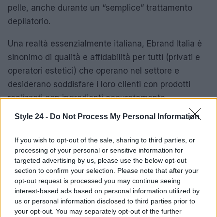
pelle, anche durante un “semplice” trattamento
depilatorio.
Una realtà essenzialmente italiana, Ebrand Italia è
sinonimo di qualità e affidabilità per tutti (privati e
operatori estetici) che operano nel settore e
desiderano soddisfare i loro clienti con prodotti
realizzati con ingredienti accuratamente
selezionati. L’ampio settore dell’estetica
Style 24 -
Do Not Process My Personal Information
professionale è totalmente coperto da Ebrand Italia,
con prodotti per la cura del viso e del corpo e
If you wish to opt-out of the sale, sharing to third parties, or
processing of your personal or sensitive information for
un’offerta di vari accessori.
targeted advertising by us, please use the below opt-out
section to confirm your selection. Please note that after your
Questo successo tutto italiano merita davvero un
opt-out request is processed you may continue seeing
grande riconoscimento per i risultati ottenuti negli
interest-based ads based on personal information utilized by
anni. L’ampia clientela dell’e-commerce Ebrand
us or personal information disclosed to third parties prior to
your opt-out. You may separately opt-out of the further
comprende anche donne più giovani che si