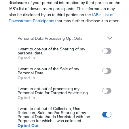
disclosure of your personal information by third parties on the
affidano ai prodotti cosmetici Ebrand perché, come
IAB’s list of downstream participants. This information may
molte dicono, sono l’ideale per chi si avvicina al
also be disclosed by us to third parties on the
IAB’s List of
Downstream Participants
that may further disclose it to other
mondo dell’estetica e desidera utilizzare prodotti di
third parties.
buona qualità.
Please note that this website/app uses one or more Google
Personal Data Processing Opt Outs
services and may gather and store information including but
not limited to your visit or usage behaviour. You may click to
I want to opt-out of the Sharing of my
personal data.
grant or deny consent to Google and its third-party tags to
AUTORE
Opted In
Redazione di style24
use your data for below specified purposes in below Google
consent section.
I want to opt-out of the Sale of my
Personal Data.
Opted In
I want to opt-out of processing my
Personal Data for Targeted Advertising.
Opted In
I want to opt-out of Collection, Use,
Retention, Sale, and/or Sharing of my
Personal Data that Is Unrelated with the
Purposes for which it was collected.
Opted Out