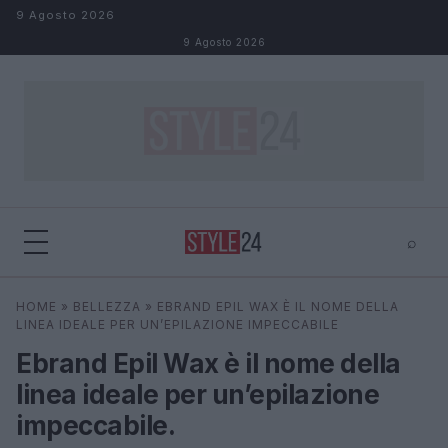
Salta al contenuto
9 Agosto 2026
9 Agosto 2026
⌕
×
⌕
HOME
»
BELLEZZA
»
EBRAND EPIL WAX È IL NOME DELLA
Cerca
LINEA IDEALE PER UN’EPILAZIONE IMPECCABILE
Ebrand Epil Wax è il nome della
linea ideale per un’epilazione
impeccabile.