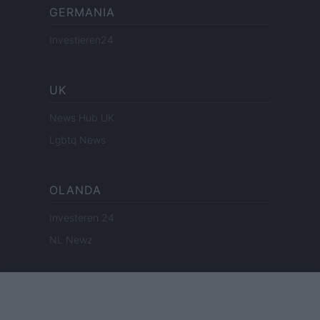
GERMANIA
Investieren24
UK
News Hub UK
Lgbtq News
OLANDA
Investeren 24
NL Newz