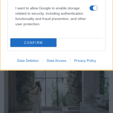
I want to allow Google to enable storage
related to security, including authentication
functionality and fraud prevention, and other
user protection.
Outfit curvy estate 2026: come conquistare con stile
CONFIRM
ad un appuntamento romantico
Matteo Pellegrino · 9 Ago 2026
Data Deletion
Data Access
Privacy Policy
BELLEZZA