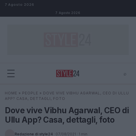
Salta al contenuto
7 Agosto 2026
7 Agosto 2026
⌕
×
⌕
HOME
»
PEOPLE
»
DOVE VIVE VIBHU AGARWAL, CEO DI ULLU
Cerca
APP? CASA, DETTAGLI, FOTO
Dove vive Vibhu Agarwal, CEO di
Ullu App? Casa, dettagli, foto
Redazione di style24
·
07/08/2021
· 1 min