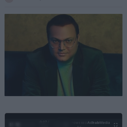
0:28 /
Ad
hub
Media
POWERED
1
/
4
BY