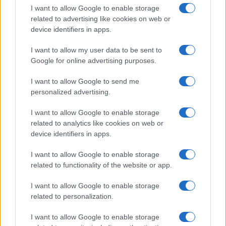
PIÙ LETTI
I want to allow Google to enable storage
related to advertising like cookies on web or
1
device identifiers in apps.
Sognare una bara è presagio di morte?
I want to allow my user data to be sent to
2
Il principe Harry e Meghan Markle trascorrono giorni di
Google for online advertising purposes.
relax in Scozia
3
I want to allow Google to send me
Giuseppe Cruciani e i vent’anni de La Zanzara: libertà,
lavoro e vita privata
personalized advertising.
4
Christopher Nolan e l’Odissea: un adattamento che
I want to allow Google to enable storage
divide
related to analytics like cookies on web or
device identifiers in apps.
5
Principessa Eugenie di York annuncia la nascita della
terza figlia
I want to allow Google to enable storage
related to functionality of the website or app.
I want to allow Google to enable storage
related to personalization.
I want to allow Google to enable storage