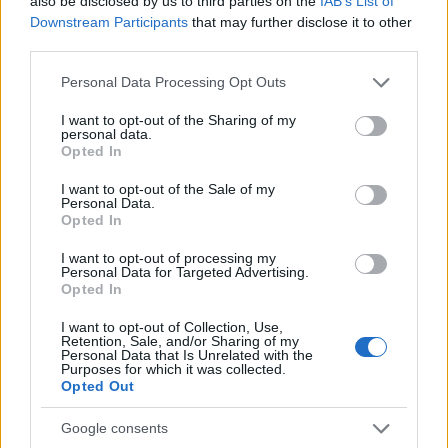
also be disclosed by us to third parties on the
IAB’s List of
Matteo Pellegrino · 5 Ago 2026
Downstream Participants
that may further disclose it to other
third parties.
PEOPLE
Please note that this website/app uses one or more Google
Personal Data Processing Opt Outs
services and may gather and store information including but
not limited to your visit or usage behaviour. You may click to
I want to opt-out of the Sharing of my
personal data.
grant or deny consent to Google and its third-party tags to
Opted In
use your data for below specified purposes in below Google
consent section.
I want to opt-out of the Sale of my
Personal Data.
Opted In
I want to opt-out of processing my
Personal Data for Targeted Advertising.
Opted In
I want to opt-out of Collection, Use,
Principessa Eugenie di York annuncia la nascita della
Retention, Sale, and/or Sharing of my
terza figlia
Personal Data that Is Unrelated with the
Purposes for which it was collected.
Camilla Fiore · 4 Ago 2026
Opted Out
Google consents