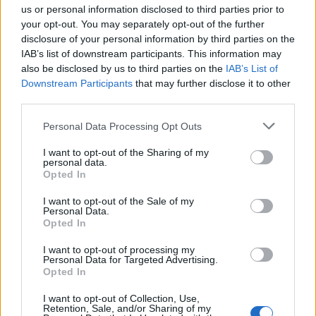
us or personal information disclosed to third parties prior to
commerce. L’unico modo per procedere all’acquisto
your opt-out. You may separately opt-out of the further
è tramite il
sito ufficiale del prodotto
. Dopo aver
disclosure of your personal information by third parties on the
IAB’s list of downstream participants. This information may
completato il modulo di acquisto, in rispetto della
also be disclosed by us to third parties on the
IAB’s List of
privacy dell’acquirente, si riceverà una telefonata
Downstream Participants
that may further disclose it to other
per la conferma dell’ordine. Il prodotto è in
third parties.
promozione stagionale
al costo di
49 Euro
con
Please note that this website/app uses one or more Google
Personal Data Processing Opt Outs
sconto del 40% e spedizione gratuita. Puoi pagare
services and may gather and store information including but
not limited to your visit or usage behaviour. You may click to
I want to opt-out of the Sharing of my
con carta di credito, Paypal o in contrassegno.
personal data.
grant or deny consent to Google and its third-party tags to
Opted In
use your data for below specified purposes in below Google
consent section.
I want to opt-out of the Sale of my
Personal Data.
AUTORE
Opted In
Redazione di style24
I want to opt-out of processing my
Personal Data for Targeted Advertising.
Opted In
I want to opt-out of Collection, Use,
Retention, Sale, and/or Sharing of my