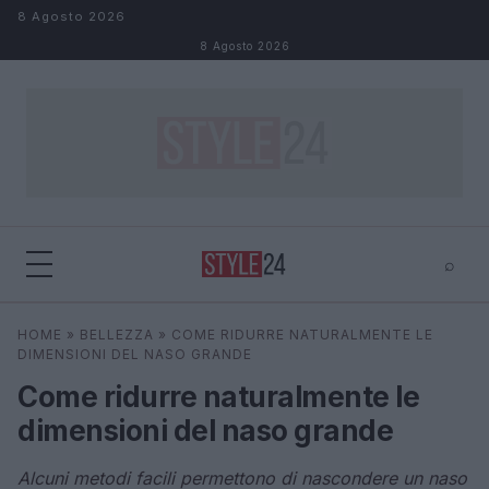
Salta al contenuto
8 Agosto 2026
8 Agosto 2026
⌕
×
⌕
HOME
»
BELLEZZA
»
COME RIDURRE NATURALMENTE LE
Cerca
DIMENSIONI DEL NASO GRANDE
Come ridurre naturalmente le
dimensioni del naso grande
Alcuni metodi facili permettono di nascondere un naso