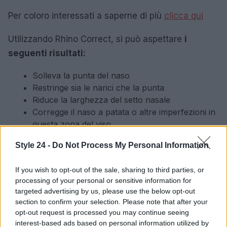
Per coloro interessati a saperne di più
clicca qui
Utilizzando Rhino Correct, si può aspettare
i
seguenti risultati:
Solleva la punta del naso
Restringe sia le narici che la punta
Riduce la larghezza del setto nasale
Corregge il naso a patata o altre imperfezioni in
questa zona del viso
Elimina la gobba e leviga il dorso del naso
Style 24 -
Do Not Process My Personal Information
Ristabilisce la simmetria, migliorando l’aspetto
globale del viso
If you wish to opt-out of the sale, sharing to third parties, or
Migliora la respirazione
processing of your personal or sensitive information for
Non lascia cicatrici o segni.
targeted advertising by us, please use the below opt-out
section to confirm your selection. Please note that after your
In quanto
prodotto unico ed esclusivo
, non è
opt-out request is processed you may continue seeing
interest-based ads based on personal information utilized by
disponibile nei negozi fisici o su piattaforme di e-