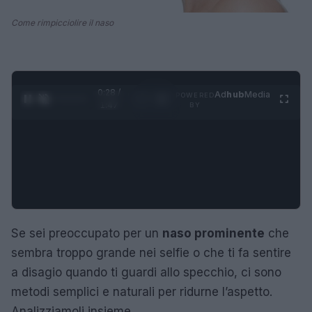
Come rimpicciolire il naso
0:29 /
Ad
hub
Media
POWERED
1
/
4
1:47
BY
Se sei preoccupato per un
naso prominente
che
sembra troppo grande nei selfie o che ti fa sentire
a disagio quando ti guardi allo specchio, ci sono
metodi semplici e naturali per ridurne l’aspetto.
Analizziamoli insieme.