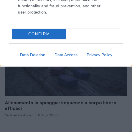
tracker giusto
functionality and fraud prevention, and other
Camilla Fiore · 8 Ago 2026
user protection.
FITNESS
CONFIRM
Data Deletion
Data Access
Privacy Policy
Allenamento in spiaggia: sequenze a corpo libero
efficaci
Cristian Castiglioni · 8 Ago 2026