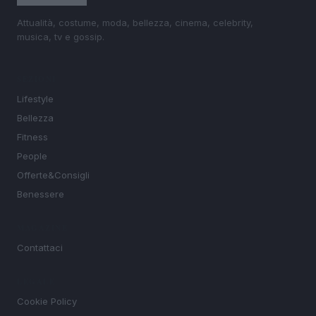
Attualità, costume, moda, bellezza, cinema, celebrity,
musica, tv e gossip.
SEZIONI
Lifestyle
Bellezza
Fitness
People
Offerte&Consigli
Benessere
MAGAZINE
Contattaci
LEGALE
Cookie Policy