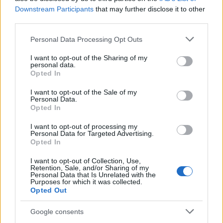
Downstream Participants
that may further disclose it to other
third parties.
Please note that this website/app uses one or more Google
Personal Data Processing Opt Outs
services and may gather and store information including but
not limited to your visit or usage behaviour. You may click to
I want to opt-out of the Sharing of my
personal data.
grant or deny consent to Google and its third-party tags to
Opted In
use your data for below specified purposes in below Google
Continua a leggere
consent section.
I want to opt-out of the Sale of my
Personal Data.
Opted In
FITNESS
I want to opt-out of processing my
Personal Data for Targeted Advertising.
Opted In
I want to opt-out of Collection, Use,
Retention, Sale, and/or Sharing of my
Personal Data that Is Unrelated with the
Purposes for which it was collected.
Opted Out
Google consents