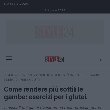
Salta al contenuto
8 Agosto 2026
8 Agosto 2026
⌕
×
⌕
HOME
»
FITNESS
»
COME RENDERE PIÙ SOTTILI LE GAMBE:
Cerca
ESERCIZI PER I GLUTEI
Come rendere più sottili le
gambe: esercizi per i glutei.
I muscoli dei glutei rivestono un ruolo cruciale per la