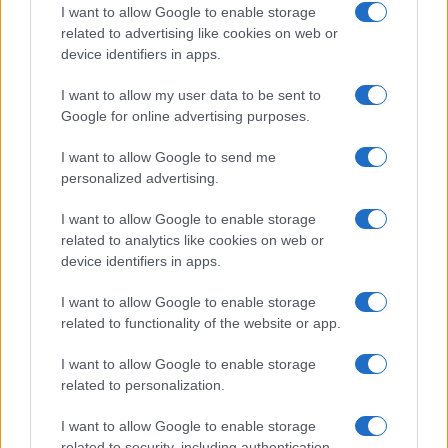
I want to allow Google to enable storage
related to advertising like cookies on web or
device identifiers in apps.
Come scegliere un fitness tracker elegante e
funzionale
I want to allow my user data to be sent to
Camilla Fiore · 8 Ago 2026
Google for online advertising purposes.
FITNESS
I want to allow Google to send me
personalized advertising.
I want to allow Google to enable storage
related to analytics like cookies on web or
device identifiers in apps.
I want to allow Google to enable storage
related to functionality of the website or app.
I want to allow Google to enable storage
related to personalization.
I want to allow Google to enable storage
Smartband o smartwatch: come scegliere il fitness
related to security, including authentication