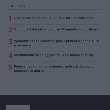
PIÙ LETTI
1
È benefico esercitarsi quando si ha il raffreddore?
2
Circuito total body al parco in 30 minuti a corpo libero
3
Wearable senza schermo: guida pratica a sonno, HRV
e recupero
4
Allenamento da spiaggia: tre livelli beach-friendly
5
Fitness tracker senza schermo: guida ai dispositivi
minimal e ai dati utili