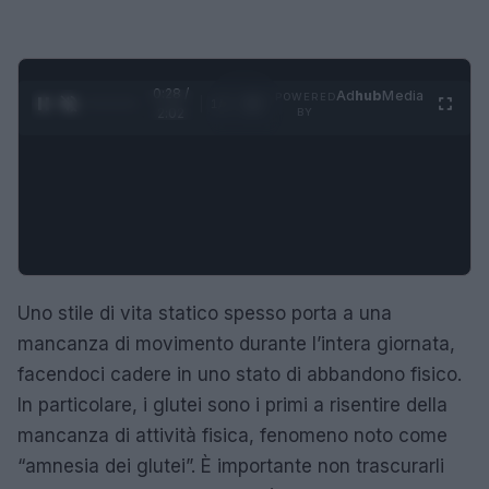
0:28 /
Ad
hub
Media
POWERED
1
/
4
2:02
BY
Uno stile di vita statico spesso porta a una
mancanza di movimento durante l’intera giornata,
facendoci cadere in uno stato di abbandono fisico.
In particolare, i glutei sono i primi a risentire della
mancanza di attività fisica, fenomeno noto come
“amnesia dei glutei”. È importante non trascurarli