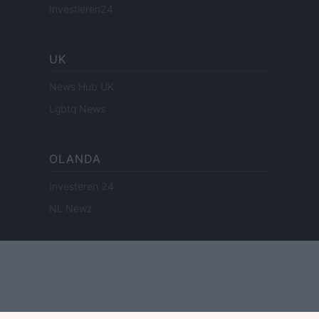
Investieren24
UK
News Hub UK
Lgbtq News
OLANDA
Investeren 24
NL Newz