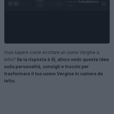
0:29 /
Ad
hub
Media
POWERED
1
/
4
3:16
BY
Vuoi sapere come eccitare un uomo Vergine a
letto?
Se la risposta è SÌ, allora
vedo queste idee
sulla personalità, consigli e trucchi
per
trasformare il tuo uomo Vergine in camera da
letto.