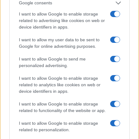
con il suo amante
; Sebbene sia pragmatico e
Google consents
radicato, è abbastanza logico sapere che l’amore e
I want to allow Google to enable storage
il sesso possono ancora essere goduti come entità
related to advertising like cookies on web or
device identifiers in apps.
separate a pieno titolo.
I want to allow my user data to be sent to
A causa della tua autoanalisi ossessiva,
sarà
Google for online advertising purposes.
bello se ti prendi il tempo per sentirti bene con
I want to allow Google to send me
te stesso
, non solo fisicamente, ma anche a
personalized advertising.
questo livello emotivo.
Se senti di averne
bisogno, ti ecciteranno sessualmente. Può anche
I want to allow Google to enable storage
related to analytics like cookies on web or
avere fantasie di dominazione e se gli dai la
device identifiers in apps.
possibilità di essere un po’ malvagio, potresti
scoprire un lato completamente nuovo ed
I want to allow Google to enable storage
related to functionality of the website or app.
eccitante della sua sessualità!
I want to allow Google to enable storage
Il fatto è che… può essere timido, ma vuole
related to personalization.
davvero approfittarsi di te ed essere adorato come