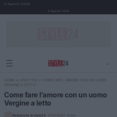
Salta al contenuto
6 Agosto 2026
6 Agosto 2026
⌕
×
⌕
HOME
»
LIFESTYLE
»
COME FARE L’AMORE CON UN UOMO
Cerca
VERGINE A LETTO
Come fare l’amore con un uomo
Vergine a letto
Redazione di style24
·
27/07/2021
· 6 min