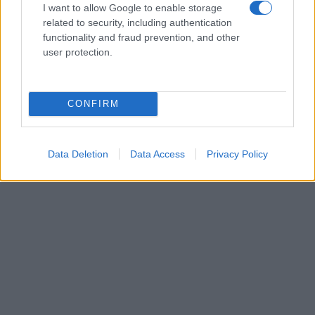
I want to allow Google to enable storage
un re. Prova a vedere come reagisce quando gli
related to security, including authentication
permetti di «abusare» di te.
functionality and fraud prevention, and other
user protection.
AUTORE
Redazione di style24
CONFIRM
Data Deletion
Data Access
Privacy Policy