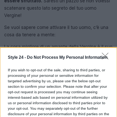
essere sfruttato.
Saresti un pazzo se non volessi
scatenare questo lato segreto del tuo uomo
Vergine!
Se vuoi sapere come attivare il tuo uomo, c’è una
cosa da tenere a mente:
La cosa migliore di un amante della Vergine è il suo
desiderio di compiacere il proprio partner
e
il
Style 24 -
Do Not Process My Personal Information
suo desiderio di perfezionismo e attenzione ai
dettagli
. Una sessione d’amore con un uomo
If you wish to opt-out of the sale, sharing to third parties, or
processing of your personal or sensitive information for
Vergine non sarà veloce, non se ha qualcosa da
targeted advertising by us, please use the below opt-out
dire al riguardo, coprire ogni minuto dei preliminari
section to confirm your selection. Please note that after your
richiederà molto più tempo con un uomo che è
opt-out request is processed you may continue seeing
interest-based ads based on personal information utilized by
orgoglioso di tutto ciò che fa.
us or personal information disclosed to third parties prior to
your opt-out. You may separately opt-out of the further
Una donna con un uomo Vergine nella sua stanza è
disclosure of your personal information by third parties on the