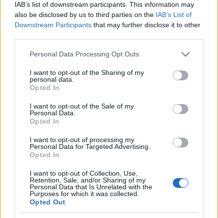
una donna molto fortunata! La tecnica dei
IAB’s list of downstream participants. This information may
preliminari dell’uomo Vergine è lunga e abbastanza
also be disclosed by us to third parties on the
IAB’s List of
Downstream Participants
that may further disclose it to other
abile, quindi lascia che si prenda il suo dolce
third parties.
tempo
, sa esattamente cosa sta facendo
, e spera
Please note that this website/app uses one or more Google
che anche tu presti la stessa cura e attenzione a
Personal Data Processing Opt Outs
services and may gather and store information including but
lui.
not limited to your visit or usage behaviour. You may click to
I want to opt-out of the Sharing of my
personal data.
grant or deny consent to Google and its third-party tags to
Opted In
Un ambiente confortevole è molto importante per
use your data for below specified purposes in below Google
consent section.
un uomo Vergine quando si tratta di fare sesso.
I want to opt-out of the Sale of my
Personal Data.
Vuole sentirsi a suo agio e senza fretta
, c’è
Opted In
molto da fare, quindi dategli tutta la notte! Il
I want to opt-out of processing my
tempismo è importante perché vorrete avere
Personal Data for Targeted Advertising.
Opted In
l’opportunità di sviluppare un’intimità tra voi due in
modo da poter esprimere le vostre emozioni.
I want to opt-out of Collection, Use,
Retention, Sale, and/or Sharing of my
Personal Data that Is Unrelated with the
Purposes for which it was collected.
Un uomo Vergine
può apprezzare appieno il
Opted Out
sesso solo quando si connette a livello emotivo