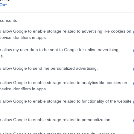
ltare eccessivamente formale. Per evitare tale
Out
maschile può apportare un significativo
consents
e un tocco professionale all’outfit.
assini, questo look riesce a trovare il giusto
o allow Google to enable storage related to advertising like cookies on
evice identifiers in apps.
alità, dimostrando che un abito lungo può
ile durante le ore lavorative.
o allow my user data to be sent to Google for online advertising
s.
to allow Google to send me personalized advertising.
appresenta un’ottima scelta per il lavoro, a
o allow Google to enable storage related to analytics like cookies on
ti di stile. Ad esempio, un
vestito floreale
può
evice identifiers in apps.
urra per conferire un tocco più sobrio. Questa
o allow Google to enable storage related to functionality of the website
antico del vestito, rendendolo più appropriato
re il look con collant scuri e una borsa a spalla
o allow Google to enable storage related to personalization.
o allow Google to enable storage related to security, including