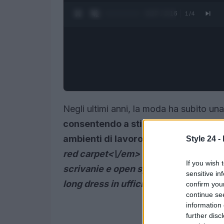
0:28 / 3:16
1
/
4
Negli ultimi anni, la moda ha subito un
consentendo a stili un tempo riservat
ambienti di lavoro. Attualmente, l’
ab
Style 24 -
red carpet<\/em> o delle serate di ga
If you wish 
scrivanie e open space. Questo artic
sensitive in
long dress in ufficio, trasformando il
confirm you
continue se
information 
further disc