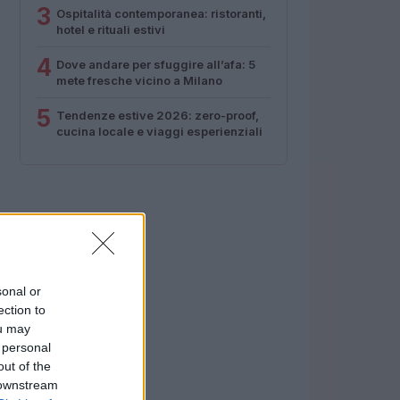
3
Ospitalità contemporanea: ristoranti,
hotel e rituali estivi
4
Dove andare per sfuggire all’afa: 5
mete fresche vicino a Milano
5
Tendenze estive 2026: zero-proof,
cucina locale e viaggi esperienziali
sonal or
ection to
ou may
 personal
out of the
 downstream