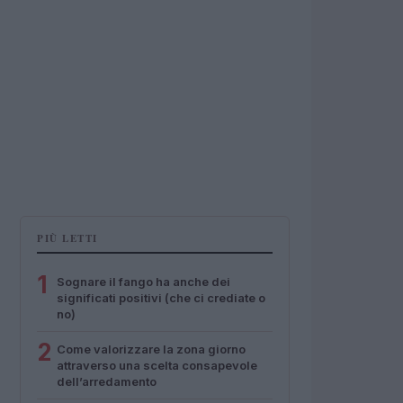
PIÙ LETTI
1
Sognare il fango ha anche dei
significati positivi (che ci crediate o
no)
2
Come valorizzare la zona giorno
attraverso una scelta consapevole
dell’arredamento