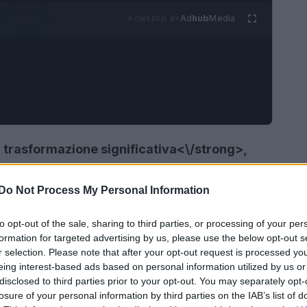
Ad
hub
Media
POWERED BY
a
trasformazione significativa<\/strong>,
i a eventi formali di conquistare anche gli
ito lungo<\/strong> non è più esclusivo del
Do Not Process My Personal Information
la, ma può trovare facilmente spazio tra
to opt-out of the sale, sharing to third parties, or processing of your per
olo analizza come indossare con eleganza il
formation for targeted advertising by us, please use the below opt-out s
 look professionale.
r selection. Please note that after your opt-out request is processed y
eing interest-based ads based on personal information utilized by us or
disclosed to third parties prior to your opt-out. You may separately opt-
losure of your personal information by third parties on the IAB’s list of