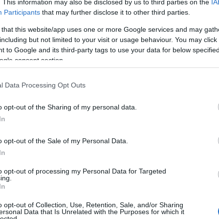
. This information may also be disclosed by us to third parties on the
IA
Participants
that may further disclose it to other third parties.
 that this website/app uses one or more Google services and may gath
including but not limited to your visit or usage behaviour. You may click 
 to Google and its third-party tags to use your data for below specifi
ogle consent section.
l Data Processing Opt Outs
o opt-out of the Sharing of my personal data.
In
o opt-out of the Sale of my Personal Data.
In
ficio
to opt-out of processing my Personal Data for Targeted
ing.
In
ppresenta un’opzione audace per rompere la
o opt-out of Collection, Use, Retention, Sale, and/or Sharing
 il nero sia considerato un colore sicuro, un
ersonal Data that Is Unrelated with the Purposes for which it
lected.