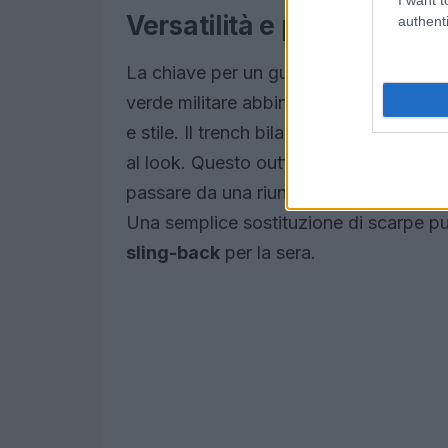
Versatilità e praticità
authenti
La chiave per un guardaroba da ufficio
verde militare abbinato a un classico t
e stile. Il trench bilancia il volume del
al look. Questo outfit si rivela ideale pe
passare da una riunione mattutina a un 
Una semplice sostituzione di scarpe può 
sling-back
per la sera.