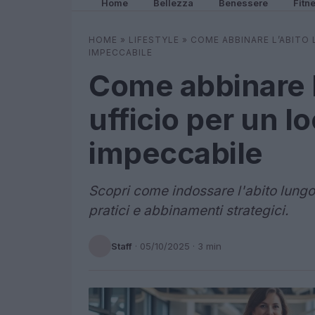
Home
Bellezza
Benessere
Fitn
HOME
»
LIFESTYLE
»
COME ABBINARE L’ABITO 
IMPECCABILE
Come abbinare l
ufficio per un l
impeccabile
Scopri come indossare l'abito lungo 
pratici e abbinamenti strategici.
Staff
·
05/10/2025
· 3 min