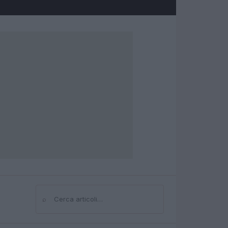
⌕
Cerca