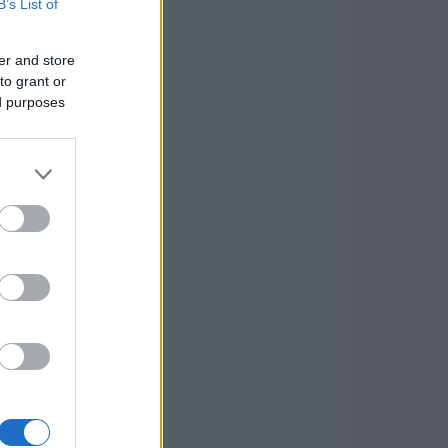
B’s List of
er and store
to grant or
ed purposes