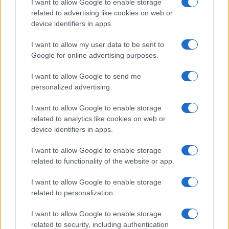
I want to allow Google to enable storage
related to advertising like cookies on web or
device identifiers in apps.
Emma trasforma il bikini animalier in un must-have
glamour
I want to allow my user data to be sent to
Cristian Castiglioni · 7 Ago 2026
Google for online advertising purposes.
BELLEZZA
I want to allow Google to send me
personalized advertising.
I want to allow Google to enable storage
related to analytics like cookies on web or
device identifiers in apps.
I want to allow Google to enable storage
related to functionality of the website or app.
I want to allow Google to enable storage
related to personalization.
I want to allow Google to enable storage
Milano ospita una mostra sul contrasto tra ideale e
related to security, including authentication
reale nell’arte rinascimentale