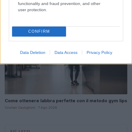
functionality and fraud prevention, and other
Camilla Fiore · 7 Ago 2026
user protection.
BELLEZZA
CONFIRM
Data Deletion
Data Access
Privacy Policy
Come ottenere labbra perfette con il metodo gym lips
Cristian Castiglioni · 7 Ago 2026
PIÙ LETTI