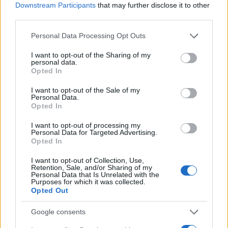
Downstream Participants
that may further disclose it to other
third parties.
Please note that this website/app uses one or more Google
Personal Data Processing Opt Outs
services and may gather and store information including but
not limited to your visit or usage behaviour. You may click to
I want to opt-out of the Sharing of my
personal data.
grant or deny consent to Google and its third-party tags to
Opted In
use your data for below specified purposes in below Google
consent section.
Continua a leggere
I want to opt-out of the Sale of my
Personal Data.
Opted In
BELLEZZA
I want to opt-out of processing my
Personal Data for Targeted Advertising.
Opted In
I want to opt-out of Collection, Use,
Retention, Sale, and/or Sharing of my
Personal Data that Is Unrelated with the
Purposes for which it was collected.
Opted Out
Google consents