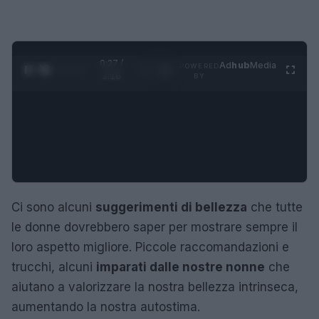
0:28 /
Ad
hub
Media
POWERED
1
/
4
3:16
BY
Ci sono alcuni
suggerimenti di bellezza
che tutte
le donne dovrebbero saper per mostrare sempre il
loro aspetto migliore. Piccole raccomandazioni e
trucchi, alcuni
imparati dalle nostre nonne
che
aiutano a valorizzare la nostra bellezza intrinseca,
aumentando la nostra autostima.