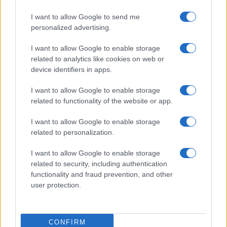
I want to allow Google to send me
personalized advertising.
Zalando Visionary Award: INSTITUTION di Galib
Gassanoff vince a Copenhagen
I want to allow Google to enable storage
Cristian Castiglioni · 7 Ago 2026
related to analytics like cookies on web or
device identifiers in apps.
I want to allow Google to enable storage
PIÙ LETTI
related to functionality of the website or app.
1
I want to allow Google to enable storage
Sognare il fango ha anche dei significati positivi (che
ci crediate o no)
related to personalization.
2
Come valorizzare la zona giorno attraverso una scelta
I want to allow Google to enable storage
consapevole dell’arredamento
related to security, including authentication
functionality and fraud prevention, and other
3
Dove andare per sfuggire all’afa: 5 mete fresche vicino
user protection.
a Milano
4
Ospitalità contemporanea: ristoranti, hotel e rituali
estivi
CONFIRM