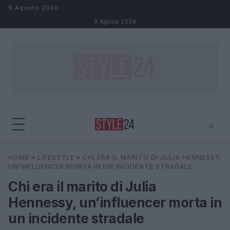
Salta al contenuto
8 Agosto 2026
8 Agosto 2026
⌕
×
⌕
HOME
»
LIFESTYLE
»
CHI ERA IL MARITO DI JULIA HENNESSY,
Cerca
UN’INFLUENCER MORTA IN UN INCIDENTE STRADALE
Chi era il marito di Julia
Hennessy, un’influencer morta in
un incidente stradale