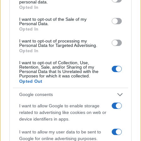
personal data.
grant or deny consent to Google and its third-party tags to
Opted In
use your data for below specified purposes in below Google
consent section.
I want to opt-out of the Sale of my
Personal Data.
Opted In
I want to opt-out of processing my
Personal Data for Targeted Advertising.
Scopri Rocca San Giovanni, il borgo abruzzese tra
Opted In
mare e storia
Cristian Castiglioni · 8 Ago 2026
I want to opt-out of Collection, Use,
Retention, Sale, and/or Sharing of my
Personal Data that Is Unrelated with the
Purposes for which it was collected.
LIFESTYLE
Opted Out
Google consents
I want to allow Google to enable storage
related to advertising like cookies on web or
device identifiers in apps.
I want to allow my user data to be sent to
Google for online advertising purposes.