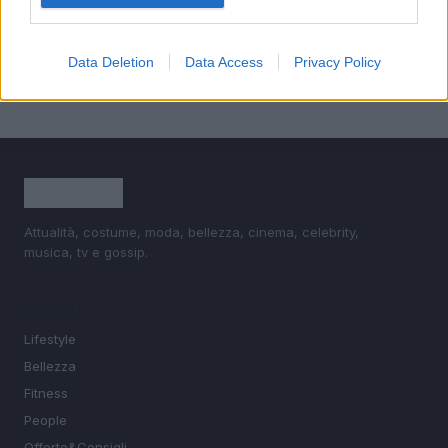
5
Tendenze estive 2026: zero-proof, cucina locale e
viaggi esperienziali
Data Deletion
Data Access
Privacy Policy
Attualità, costume, moda, bellezza, cinema, celebrity,
musica, tv e gossip.
SEZIONI
Lifestyle
Bellezza
Fitness
People
Offerte&Consigli