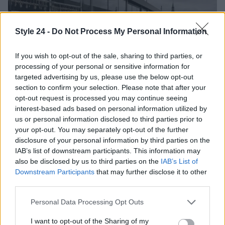
Style 24 -
Do Not Process My Personal Information
If you wish to opt-out of the sale, sharing to third parties, or
processing of your personal or sensitive information for
targeted advertising by us, please use the below opt-out
section to confirm your selection. Please note that after your
opt-out request is processed you may continue seeing
interest-based ads based on personal information utilized by
Copenhagen Fashion Week SS27: le novità che stanno
us or personal information disclosed to third parties prior to
rivoluzionando la moda
your opt-out. You may separately opt-out of the further
disclosure of your personal information by third parties on the
Cristian Castiglioni · 8 Ago 2026
IAB’s list of downstream participants. This information may
also be disclosed by us to third parties on the
IAB’s List of
LIFESTYLE
Downstream Participants
that may further disclose it to other
third parties.
Please note that this website/app uses one or more Google
Personal Data Processing Opt Outs
services and may gather and store information including but
not limited to your visit or usage behaviour. You may click to
I want to opt-out of the Sharing of my