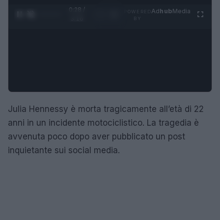
0:29 /
Ad
hub
Media
POWERED
1
/
4
3:16
BY
Julia Hennessy è morta tragicamente all’età di 22
anni in un incidente motociclistico. La tragedia è
avvenuta poco dopo aver pubblicato un post
inquietante sui social media.