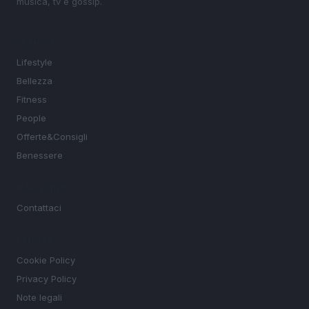
musica, tv e gossip.
SEZIONI
Lifestyle
Bellezza
Fitness
People
Offerte&Consigli
Benessere
MAGAZINE
Contattaci
LEGALE
Cookie Policy
Privacy Policy
Note legali