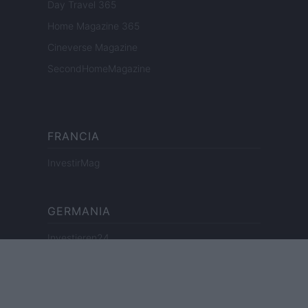
Day Travel 365
Home Magazine 365
Cineverse Magazine
SecondHomeMagazine
FRANCIA
InvestirMag
GERMANIA
Investieren24
UK