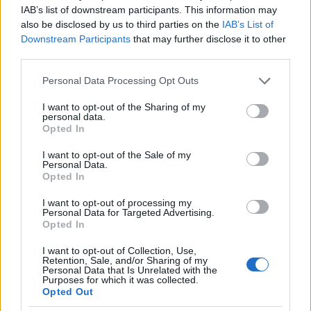
IAB’s list of downstream participants. This information may
APPARIZIONI COME
OSPITE
DI SOPHIE
also be disclosed by us to third parties on the
IAB’s List of
Downstream Participants
that may further disclose it to other
WARD
third parties.
Waxwork II – 1992
Please note that this website/app uses one or more Google
Personal Data Processing Opt Outs
La tata («L’episodio del matrimonio», «Fran allo
services and may gather and store information including but
specchio», «L’episodio di Hanukkah») – 1999
not limited to your visit or usage behaviour. You may click to
I want to opt-out of the Sharing of my
personal data.
Crociata («Il sentiero dei dolori») – 1999
grant or deny consent to Google and its third-party tags to
Opted In
use your data for below specified purposes in below Google
Rhona («Il frigorifero») – 2000
consent section.
I want to opt-out of the Sale of my
Personal Data.
Peak Practice («Punto cieco») – 2001
Opted In
I want to opt-out of processing my
SOPHIE WARD: RITORNO A OZ
Personal Data for Targeted Advertising.
Opted In
Ritorno a Oz (1985) Sophie Ward nei panni di
I want to opt-out of Collection, Use,
Mombi II. Mombi III: Lei è Ozma, regina e legittima
Retention, Sale, and/or Sharing of my
Personal Data that Is Unrelated with the
sovrana di Oz. Suo padre era il Re di Oz prima
Purposes for which it was collected.
Opted Out
dell’arrivo del Mago.