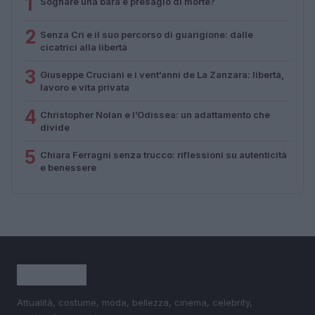
1
Sognare una bara è presagio di morte?
2
Senza Cri e il suo percorso di guarigione: dalle
cicatrici alla libertà
3
Giuseppe Cruciani e i vent’anni de La Zanzara: libertà,
lavoro e vita privata
4
Christopher Nolan e l’Odissea: un adattamento che
divide
5
Chiara Ferragni senza trucco: riflessioni su autenticità
e benessere
Attualità, costume, moda, bellezza, cinema, celebrity,