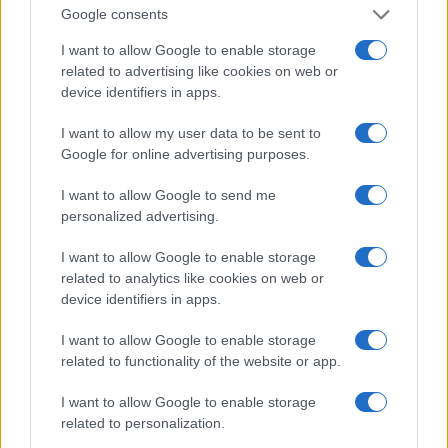
Google consents
SOPHIE WARD, IL GIOVANE SHERLOCK
I want to allow Google to enable storage
HOLMES
related to advertising like cookies on web or
device identifiers in apps.
All’inizio della sua carriera, ha interpretato Elizabeth
Hardy, l’amore di Sherlock Holmes per il film Young
I want to allow my user data to be sent to
Sherlock Holmes
Google for online advertising purposes.
I want to allow Google to send me
SOPHIE WARD VOGUE
personalized advertising.
Ward era stata a lungo considerata un volto degli
I want to allow Google to enable storage
anni ’80” come modella di Vogue.
related to analytics like cookies on web or
device identifiers in apps.
DOMANDE FREQUENTI SU SOPHIE
I want to allow Google to enable storage
WARD
related to functionality of the website or app.
CHI È SOPHIE WARD?
I want to allow Google to enable storage
related to personalization.
Sophie è un’attrice e scrittrice inglese. All’inizio