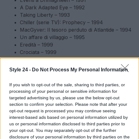
Eventi a Drimaghleen – 1991
A Dark Adapted Eye – 1992
Taking Liberty – 1993
Chiller (serie TV): Prophecy – 1994
MacGyver: Il tesoro perduto di Atlantide – 1994
Un affare di villaggio – 1995
Eredità – 1999
Crociata – 1999
L’ispettore Lynley Mysteries – 2001
Dinotopia – 2002
Style 24 -
Do Not Process My Personal Information
Battito cardiaco – 2004
Città di Holby – 2008
If you wish to opt-out of the sale, sharing to third parties, or
Land Girls* – Serie 2009 1
processing of your personal or sensitive information for
Lewis – 2010
targeted advertising by us, please use the below opt-out
Land Girls – Serie 2 2010
section to confirm your selection. Please note that after your
opt-out request is processed you may continue seeing
Nuovi trucchi 2010 – Serie 7
interest-based ads based on personal information utilized by
us or personal information disclosed to third parties prior to
Frenesia e frenesia – 2012
your opt-out. You may separately opt-out of the further
*
Vincitore del miglior attore (donna)
disclosure of your personal information by third parties on the