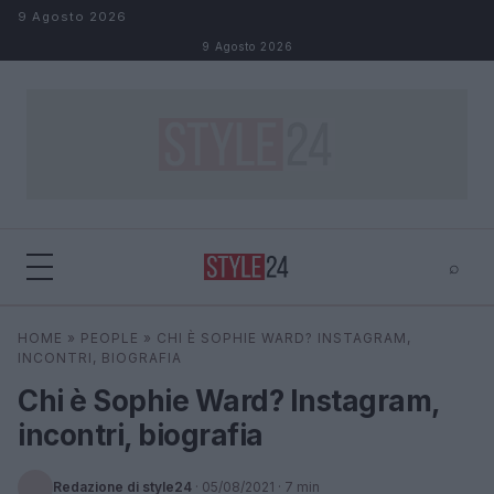
Salta al contenuto
9 Agosto 2026
9 Agosto 2026
⌕
×
⌕
HOME
»
PEOPLE
»
CHI È SOPHIE WARD? INSTAGRAM,
Cerca
INCONTRI, BIOGRAFIA
Chi è Sophie Ward? Instagram,
incontri, biografia
Redazione di style24
·
05/08/2021
· 7 min