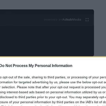
Ad
hub
Media
POWERED BY
glio dell’età, del wiki e della biografia dell’
attrice
Do Not Process My Personal Information
ota per il suo lavoro nei film in Malayalam,
to opt-out of the sale, sharing to third parties, or processing of your per
 vedere le foto di famiglia di Meghana Raj fino
formation for targeted advertising by us, please use the below opt-out s
’occhiata alla vita personale e professionale
r selection. Please note that after your opt-out request is processed y
eing interest-based ads based on personal information utilized by us or
disclosed to third parties prior to your opt-out. You may separately opt-
losure of your personal information by third parties on the IAB’s list of