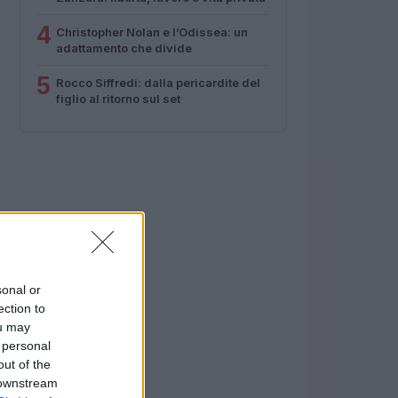
4
Christopher Nolan e l’Odissea: un
adattamento che divide
5
Rocco Siffredi: dalla pericardite del
figlio al ritorno sul set
sonal or
ection to
ou may
 personal
out of the
 downstream