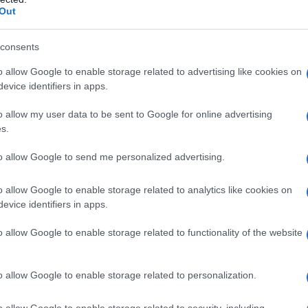
è un attore e sua madre si chiama Pramila Joshi
Out
o è Meghna Sunder Raj.
consents
sso la Baldwin Girls’ High School di Bangalore e
o allow Google to enable storage related to advertising like cookies on
a Christ University di Bangalore.
evice identifiers in apps.
o allow my user data to be sent to Google for online advertising
s.
ca indiana nota per il suo lavoro in film in
to allow Google to send me personalized advertising.
iniziato la sua carriera con il film telugu
Il film è stato un successo al botteghino.
o allow Google to enable storage related to analytics like cookies on
evice identifiers in apps.
o allow Google to enable storage related to functionality of the website
o allow Google to enable storage related to personalization.
o allow Google to enable storage related to security, including