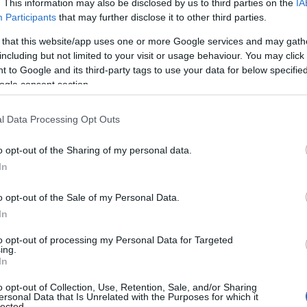
. This information may also be disclosed by us to third parties on the
IA
Participants
that may further disclose it to other third parties.
 that this website/app uses one or more Google services and may gath
including but not limited to your visit or usage behaviour. You may click 
 to Google and its third-party tags to use your data for below specifi
ogle consent section.
l Data Processing Opt Outs
o opt-out of the Sharing of my personal data.
In
o opt-out of the Sale of my Personal Data.
In
to opt-out of processing my Personal Data for Targeted
ing.
miglia di Meghana Raj)
In
 una famiglia indù a Bangalore, Karnataka, India.
o opt-out of Collection, Use, Retention, Sale, and/or Sharing
ersonal Data that Is Unrelated with the Purposes for which it
lected.