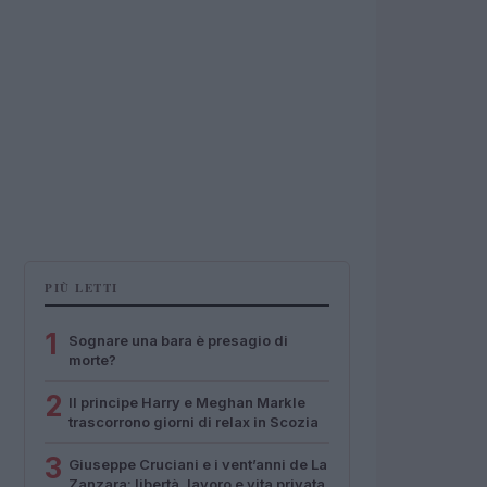
PIÙ LETTI
1
Sognare una bara è presagio di
morte?
2
Il principe Harry e Meghan Markle
trascorrono giorni di relax in Scozia
3
Giuseppe Cruciani e i vent’anni de La
Zanzara: libertà, lavoro e vita privata