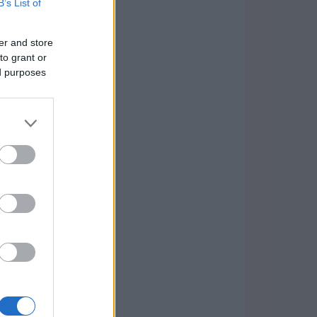
B’s List of
er and store
to grant or
ed purposes