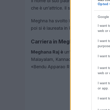
Il nome di suo padre è Sundar Raj che 
Opted 
che è un’attrice. Il suo nome complet
Google 
Meghna ha svolto i suoi primi studi pre
I want t
poi si è laureata in Psicologia presso l
web or d
Carriera in Meghana Raj
I want t
purpose
Meghana Raj è
un’attrice cinematografi
I want 
Malayalam, Kannada, Tamil e Telugu. Ha 
«Bendu Apparao RMP», uscito nel 2009. 
I want t
web or d
I want t
or app.
I want t
I want t