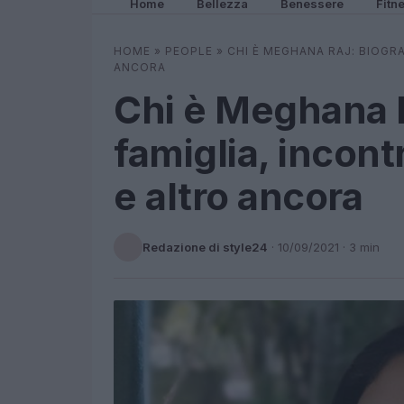
Home
Bellezza
Benessere
Fitn
HOME
»
PEOPLE
»
CHI È MEGHANA RAJ: BIOGRA
ANCORA
Chi è Meghana R
famiglia, incontr
e altro ancora
Redazione di style24
·
10/09/2021
· 3 min