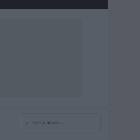
⌕
Cerca