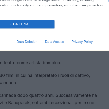
cation functionality and fraud prevention, and other user protection.
CONFIRM
Data Deletion
Data Access
Privacy Policy
in teatro come artista bambina.
 film, in cui ha interpretato i ruoli di cattivo,
 kannada.
 Kannada dopo quattro anni. Successivamente ha
i e Bahuparak, entrambi eccezionali per le sue