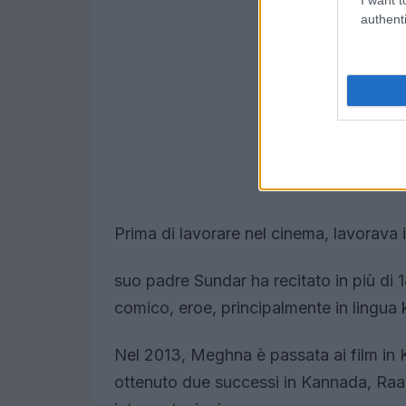
authenti
Prima di lavorare nel cinema, lavorava 
suo padre Sundar ha recitato in più di 180
comico, eroe, principalmente in lingua
Nel 2013, Meghna è passata ai film in
ottenuto due successi in Kannada, Raaz