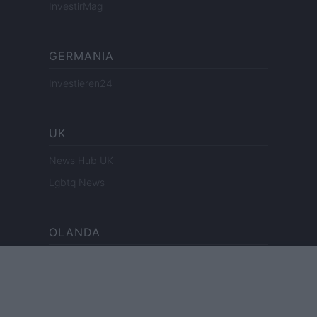
InvestirMag
GERMANIA
Investieren24
UK
News Hub UK
Lgbtq News
OLANDA
Investeren 24
NL Newz