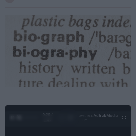
0:30 /
Ad
hub
Media
POWERED
1
/
4
1:47
BY