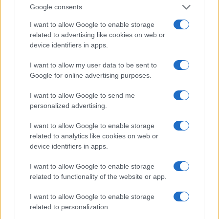
nel 2015. Inoltre appare su entrambe le fotocamere
Google consents
e scrive articoli per il sito NewsHour.
I want to allow Google to enable storage
related to advertising like cookies on web or
DOMANDE FREQUENTI SU LISA
device identifiers in apps.
DESJARDINS
I want to allow my user data to be sent to
Google for online advertising purposes.
CHI È LISA DESJARDINS?
I want to allow Google to send me
Lisa è una nota reporter politica per PBS NewsHour
personalized advertising.
dal 2014. Prima di entrare in PBS, ha lavorato per la
I want to allow Google to enable storage
CNN.
related to analytics like cookies on web or
device identifiers in apps.
QUANTI ANNI HA LISA DESJARDINS?
I want to allow Google to enable storage
Lisa è una cittadina americana nata il 29 gennaio
related to functionality of the website or app.
1972, Hawaii, Stati Uniti d’America.
I want to allow Google to enable storage
related to personalization.
QUANTO È ALTA LISA DESJARDINS?