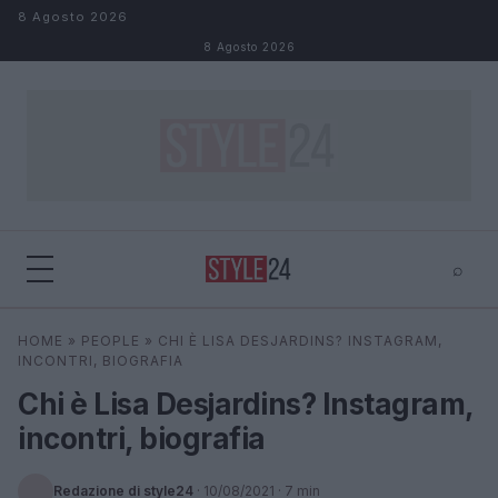
Salta al contenuto
8 Agosto 2026
8 Agosto 2026
⌕
×
⌕
HOME
»
PEOPLE
»
CHI È LISA DESJARDINS? INSTAGRAM,
Cerca
INCONTRI, BIOGRAFIA
Chi è Lisa Desjardins? Instagram,
incontri, biografia
Redazione di style24
·
10/08/2021
· 7 min