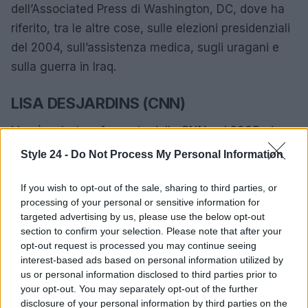
dell’Associated Press di Washington, DC, dove ha
riferito, tra le altre cose, sulle elezioni presidenziali
del 2004, sull’assistenza medica, sugli uragani e
sulla guerra in Iraq.
LISA DESJARDINS (CNN)
Lisa è entrata a far parte della CNN nel 2005, dove
ha lavorato per CNN Radio Congress, CNN.com e
Style 24 -
Do Not Process My Personal Information
CNN News. CNN Radio ha chiuso nel giugno 2013
e si è trasferita alla CNN Washington, dove ha
If you wish to opt-out of the sale, sharing to third parties, or
processing of your personal or sensitive information for
lavorato come corrispondente da Capitol Hill.
targeted advertising by us, please use the below opt-out
section to confirm your selection. Please note that after your
Una delle sue copertine più memorabili include il
opt-out request is processed you may continue seeing
libro sulla finanza personale con Rick Emerson noto
interest-based ads based on personal information utilized by
us or personal information disclosed to third parties prior to
come Zombie Economics. Il libro è stato pubblicato
your opt-out. You may separately opt-out of the further
nel maggio 2011 da Avery Publishers. Ha lasciato la
disclosure of your personal information by third parties on the