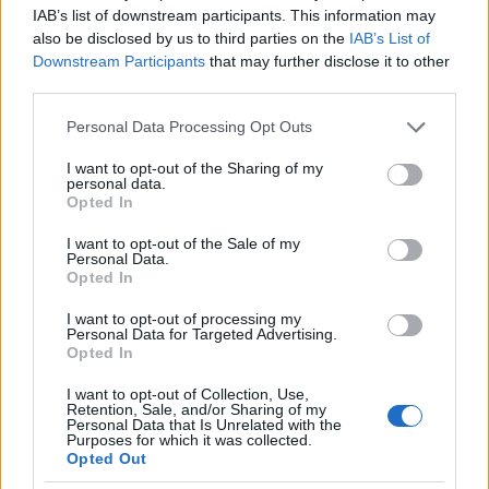
CNN nel 2014 dopo essere stata licenziata per
IAB’s list of downstream participants. This information may
also be disclosed by us to third parties on the
IAB’s List of
lavorare al suo attuale lavoro presso PBS
Downstream Participants
that may further disclose it to other
NewsHour.
third parties.
Please note that this website/app uses one or more Google
Ha pubblicato un video su YouTube sulla sua
Personal Data Processing Opt Outs
services and may gather and store information including but
separazione dalla CNN che ha attirato oltre
not limited to your visit or usage behaviour. You may click to
I want to opt-out of the Sharing of my
personal data.
350.000 spettatori.
grant or deny consent to Google and its third-party tags to
Opted In
use your data for below specified purposes in below Google
consent section.
GIORNALE DELLA PBS DI LISA
I want to opt-out of the Sale of my
Personal Data.
DESJARDINS
Opted In
Lisa attualmente lavora come reporter politica per
I want to opt-out of processing my
Personal Data for Targeted Advertising.
PBS NewsHour. È entrata a far parte della stazione
Opted In
nel 2014 dopo essere stata licenziata dalla CNN
I want to opt-out of Collection, Use,
Radio. Dopo aver lavorato così duramente per
Retention, Sale, and/or Sharing of my
Personal Data that Is Unrelated with the
elevare gli standard di informazione politica della
Purposes for which it was collected.
Opted Out
PBS, è stata promossa a direttrice politica della PBS