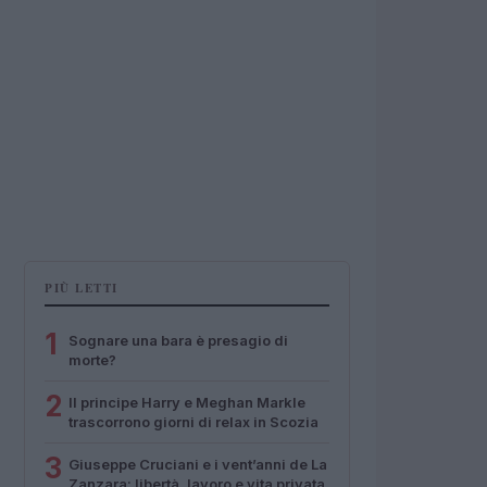
PIÙ LETTI
1
Sognare una bara è presagio di
morte?
2
Il principe Harry e Meghan Markle
trascorrono giorni di relax in Scozia
3
Giuseppe Cruciani e i vent’anni de La
Zanzara: libertà, lavoro e vita privata