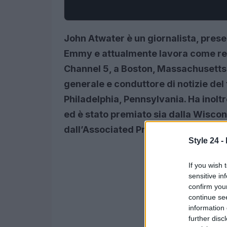
John Atwater è un giornalista, prese
Emmy e attualmente lavora come re
Channel 5, a Boston, Massachusetts.
generale e conduttore di notizie de
Philadelphia, Pennsylvania. Ha inol
ed è stato premiato sia dalla Wisco
dall’Associated Press
.
Style 24 -
If you wish 
sensitive in
confirm you
continue se
information 
further disc