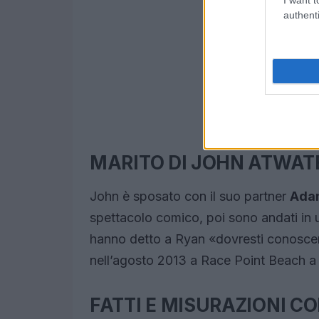
authenti
MARITO DI JOHN ATWAT
John è sposato con il suo partner
Ada
spettacolo comico, poi sono andati in 
hanno detto a Ryan «dovresti conoscer
nell’agosto 2013 a Race Point Beach 
FATTI E MISURAZIONI C