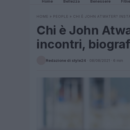
Home
Bellezza
Benessere
Fitn
HOME
»
PEOPLE
»
CHI È JOHN ATWATER? INST
Chi è John Atwa
incontri, biograf
Redazione di style24
·
08/08/2021
· 6 min