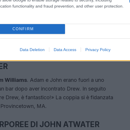
cation functionality and fraud prevention, and other user protection.
CONFIRM
Data Deletion
Data Access
Privacy Policy
ER
m Williams
. Adam e John erano fuori a uno
un bar dopo aver incontrato Drew. In seguito
e Drew, è fantastico!» La coppia si è fidanzata
a Provincetown, MA.
ORPOREE DI JOHN ATWATER