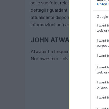
se le sue foto, relative a ciò che lo ci
Opted 
dettagli riguardanti la sua altezza effe
Google 
attualmente disponibili al pubblico. 
informazioni non appena saranno dispon
I want t
web or d
JOHN ATWATER EDUCAZ
I want t
purpose
Atwater ha frequentato e si è laureato 
I want 
Northwestern University con una doppi
I want t
web or d
I want t
or app.
I want t
I want t