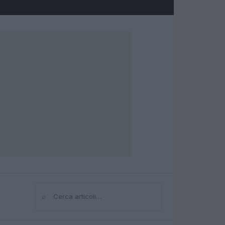
⌕
Cerca