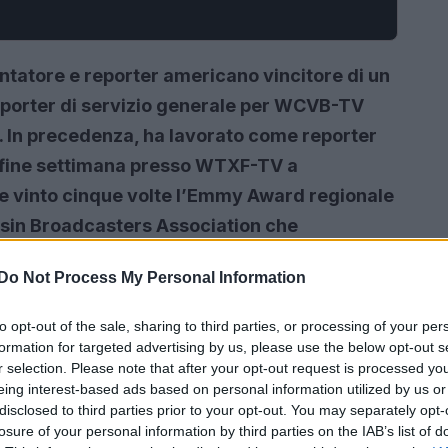
ntatore e reporter americano vincitore di un
porter di servizio generale per WCVB-TV
 In precedenza, ha lavorato come reporter
l fine settimana presso WTXF-TV a
tre vinto cinque volte l’Emmy Award regionale
nsin Broadcasters Association che
Do Not Process My Personal Information
to opt-out of the sale, sharing to third parties, or processing of your per
formation for targeted advertising by us, please use the below opt-out s
r selection. Please note that after your opt-out request is processed y
eing interest-based ads based on personal information utilized by us or
disclosed to third parties prior to your opt-out. You may separately opt-
losure of your personal information by third parties on the IAB’s list of