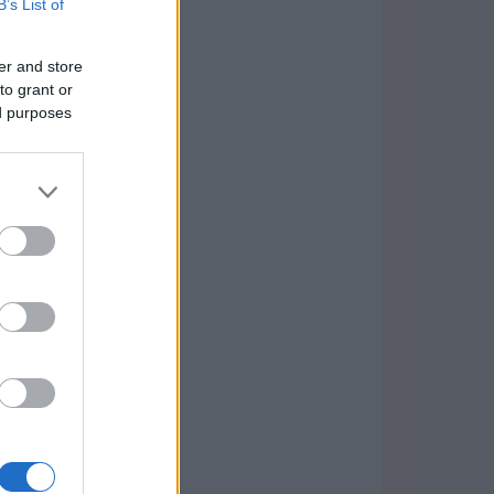
B’s List of
er and store
to grant or
ed purposes