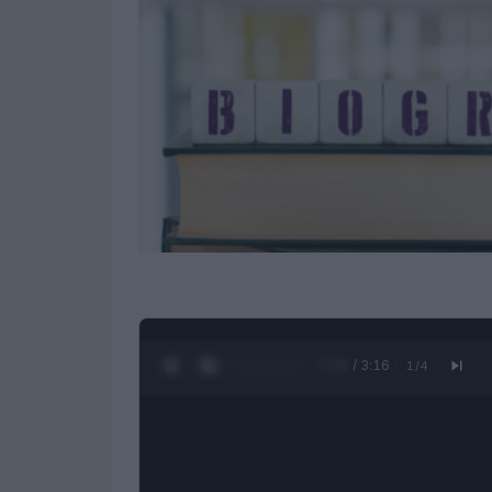
0:27 / 3:16
1
/
4