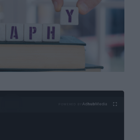
Ad
hub
Media
POWERED BY