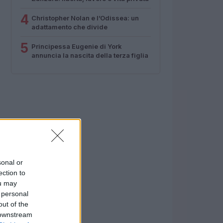
4
Christopher Nolan e l’Odissea: un
adattamento che divide
5
Principessa Eugenie di York
annuncia la nascita della terza figlia
sonal or
ection to
ou may
 personal
out of the
 downstream