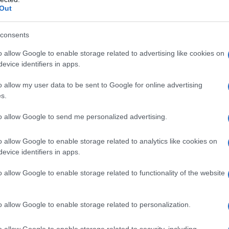
rconda, sono qualcosa da guardare. Tuttavia, i
Out
ttiva e altre misure del corpo non sono
consents
Stiamo monitorando e aggiorneremo queste
ibili.
o allow Google to enable storage related to advertising like cookies on
evice identifiers in apps.
IONE
o allow my user data to be sent to Google for online advertising
s.
alla Medill School of Journalism della
to allow Google to send me personalized advertising.
a laurea in giornalismo ed economia.
o allow Google to enable storage related to analytics like cookies on
evice identifiers in apps.
o allow Google to enable storage related to functionality of the website
o allow Google to enable storage related to personalization.
o allow Google to enable storage related to security, including