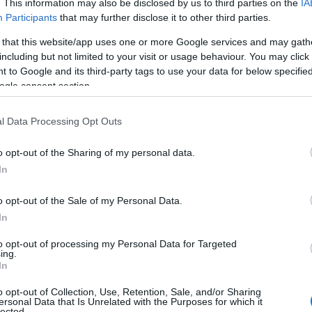
. This information may also be disclosed by us to third parties on the
IA
Participants
that may further disclose it to other third parties.
 that this website/app uses one or more Google services and may gath
including but not limited to your visit or usage behaviour. You may click 
 to Google and its third-party tags to use your data for below specifi
ogle consent section.
l Data Processing Opt Outs
o opt-out of the Sharing of my personal data.
JOHN ATWATER
In
ukee, Wisconsin, Stati Uniti d’America. Festeggia
o opt-out of the Sale of my Personal Data.
In
nno. John compie 48 anni nel 2020.
to opt-out of processing my Personal Data for Targeted
ing.
N ATWATER
In
o opt-out of Collection, Use, Retention, Sale, and/or Sharing
erato. Sembra essere piuttosto alto di statura
ersonal Data that Is Unrelated with the Purposes for which it
lected.