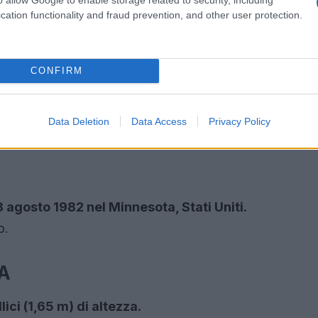
cation functionality and fraud prevention, and other user protection.
CONFIRM
Data Deletion
Data Access
Privacy Policy
3 agosto 1982 nel Minnesota, Stati Uniti.
o.
A
lici (1,65 m) di altezza.