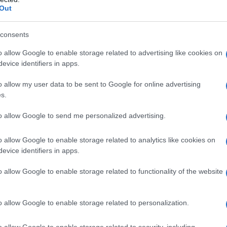
Out
r le ultime notizie dal Midwest, comprese le
inclusa la chiusura governativa dello stato del
consents
 inondazioni in tutta la regione. Jamie ha anche
o allow Google to enable storage related to advertising like cookies on
l’uragano Sandy nel 2012.
evice identifiers in apps.
re, reporter e produttore presso WBBH-TV a
o allow my user data to be sent to Google for online advertising
s.
 ha vinto un premio della Florida Associated
 maresciallo americano. Jamie ha iniziato la sua
to allow Google to send me personalized advertising.
 Minnesota (2003-2004).
o allow Google to enable storage related to analytics like cookies on
evice identifiers in apps.
o allow Google to enable storage related to functionality of the website
o allow Google to enable storage related to personalization.
o allow Google to enable storage related to security, including