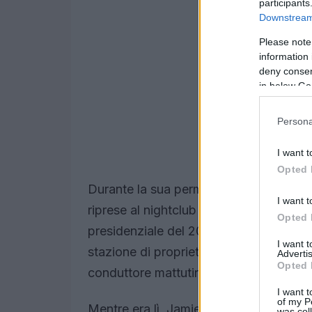
participants
Downstream 
Please note
information 
deny consent
in below Go
Persona
I want t
Opted 
Durante la sua permanenza alla CBS News
I want t
riprese al nightclub Pulse di Orlando, 
Opted 
presidenziale del 2016. Jamie è entra
I want 
stazione di proprietà e gestita dalla C
Advertis
Opted 
conduttore mattutino e reporter general
I want t
of my P
Mentre era lì, Jamie ha vinto due Emm
was col