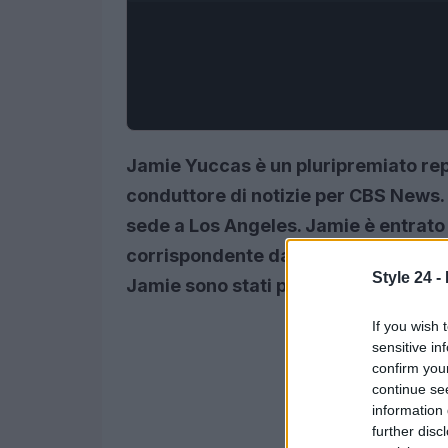
Jamie Yuccas è un pluripremiato rep
conduttore di notizie per CBS News
sede a Los Angeles. Jamie è entrato
corrispondente da New York per CBS
Style 24 -
Jamie sono stati pubblicati su tutte
l
If you wish 
sensitive in
confirm you
continue se
information 
further disc