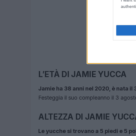
authenti
L’ETÀ DI JAMIE YUCCA
Jamie ha 38 anni nel 2020, è nata il 
Festeggia il suo compleanno il 3 agost
ALTEZZA DI JAMIE YUCC
Le yucche si trovano a 5 piedi e 5 pol