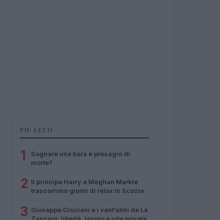
PIÙ LETTI
1
Sognare una bara è presagio di
morte?
2
Il principe Harry e Meghan Markle
trascorrono giorni di relax in Scozia
3
Giuseppe Cruciani e i vent’anni de La
Zanzara: libertà, lavoro e vita privata