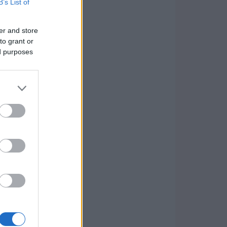
B’s List of
er and store
to grant or
ed purposes