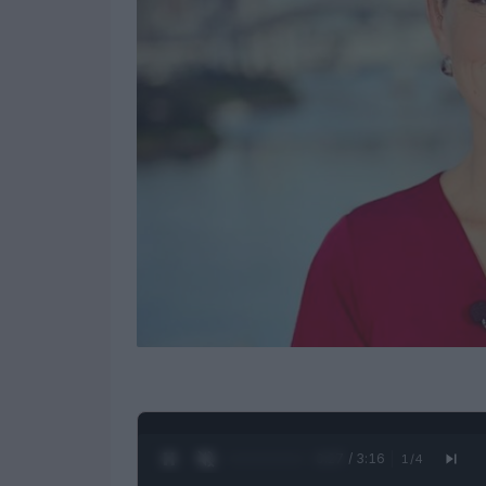
0:28 / 3:16
1
/
4