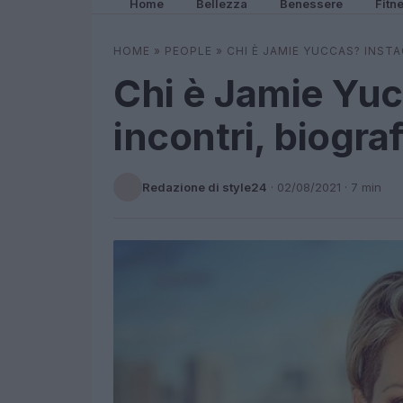
Home
Bellezza
Benessere
Fitn
HOME
»
PEOPLE
»
CHI È JAMIE YUCCAS? INSTA
Chi è Jamie Yuc
incontri, biograf
Redazione di style24
·
02/08/2021
· 7 min