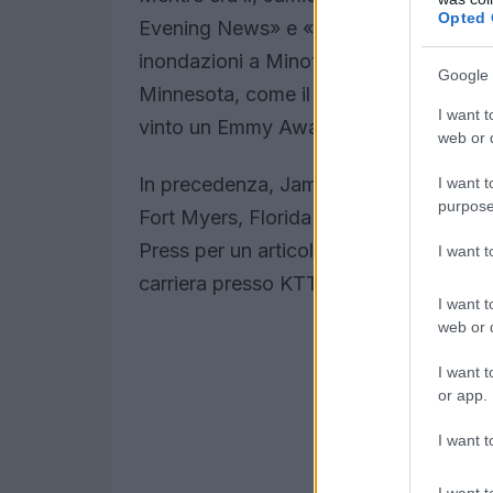
Opted 
Evening News» e «CBS This Morning» pe
inondazioni a Minot, nel North Dakota, 
Google 
Minnesota, come il clima invernale e le
I want t
vinto un Emmy Award per aver seguito 
web or d
In precedenza, Jamie è stato condutto
I want t
purpose
Fort Myers, Florida (2004-2011). Jamie
Press per un articolo sull’operato di un
I want 
carriera presso KTTC-TV a Rochester,
I want t
web or d
I want t
or app.
I want t
I want t