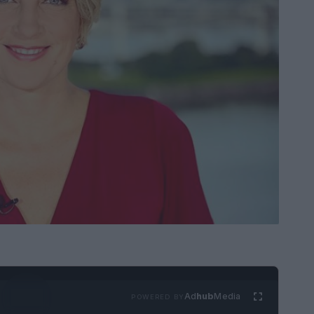
Ad
hub
Media
POWERED BY