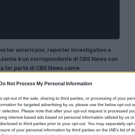
orter americano, reporter investigativo e
. Jamie è un corrispondente di CBS News con
 a far parte di CBS News come
 Newspath nell’agosto 2015. I reportage di
Do Not Process My Personal Information
e trasmissioni e le piattaforme di CBS News.
to opt-out of the sale, sharing to third parties, or processing of your per
formation for targeted advertising by us, please use the below opt-out s
r selection. Please note that after your opt-out request is processed y
eing interest-based ads based on personal information utilized by us or
disclosed to third parties prior to your opt-out. You may separately opt-
losure of your personal information by third parties on the IAB’s list of