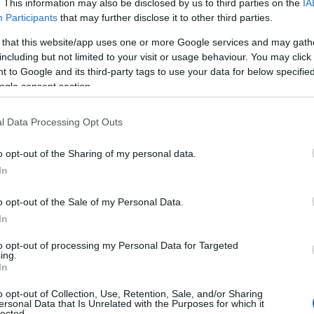
. This information may also be disclosed by us to third parties on the
IA
Participants
that may further disclose it to other third parties.
 that this website/app uses one or more Google services and may gath
including but not limited to your visit or usage behaviour. You may click 
 to Google and its third-party tags to use your data for below specifi
ogle consent section.
l Data Processing Opt Outs
o opt-out of the Sharing of my personal data.
In
, ha coperto storie di alto profilo tra cui le
o opt-out of the Sale of my Personal Data.
le Olimpiadi estive di Rio 2016 e la campagna
In
to a far parte di CBS Newspath da WCCO-TV, la
to opt-out of processing my Personal Data for Targeted
BS a Minneapolis, dove Jamie era stato
ing.
In
e dal 2011.
o opt-out of Collection, Use, Retention, Sale, and/or Sharing
ersonal Data that Is Unrelated with the Purposes for which it
y Awards e ha contribuito a segnalare «CBS
lected.