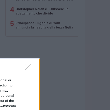
4
Christopher Nolan e l’Odissea: un
adattamento che divide
5
Principessa Eugenie di York
annuncia la nascita della terza figlia
sonal or
ection to
ou may
 personal
out of the
 downstream