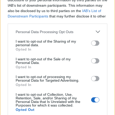
disclosure of your personal information by third parties on the
IAB’s list of downstream participants. This information may
DOMANDE FREQUENTI SU JAMIE
also be disclosed by us to third parties on the
IAB’s List of
GANGEL
Downstream Participants
that may further disclose it to other
third parties.
CHI È JAMIE GANGEL?
Please note that this website/app uses one or more Google
Personal Data Processing Opt Outs
services and may gather and store information including but
Gangel è un reporter televisivo americano. Lavora
not limited to your visit or usage behaviour. You may click to
I want to opt-out of the Sharing of my
come corrispondente speciale per la CNN. In
personal data.
grant or deny consent to Google and its third-party tags to
Opted In
precedenza ha lavorato come redattore per WJLA-
use your data for below specified purposes in below Google
consent section.
TV e come corrispondente nazionale per NBC
I want to opt-out of the Sale of my
Personal Data.
News.
Opted In
I want to opt-out of processing my
QUANTI ANNI HA JAMIE GANGEL?
Personal Data for Targeted Advertising.
Opted In
Gangel ha 65 anni nel 2020, è nata il 2 novembre
I want to opt-out of Collection, Use,
1955 a New York City, New York, Stati Uniti.
Retention, Sale, and/or Sharing of my
Personal Data that Is Unrelated with the
Festeggia il suo compleanno il 2 novembre di ogni
Purposes for which it was collected.
Opted Out
anno. Gangel compirà 66 anni a partire dal 2