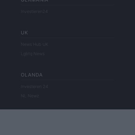
Investieren24
UK
News Hub UK
Lgbtq News
OLANDA
Investeren 24
NL Newz