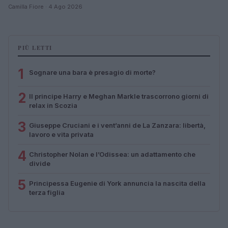
Camilla Fiore · 4 Ago 2026
PIÙ LETTI
1
Sognare una bara è presagio di morte?
2
Il principe Harry e Meghan Markle trascorrono giorni di
relax in Scozia
3
Giuseppe Cruciani e i vent’anni de La Zanzara: libertà,
lavoro e vita privata
4
Christopher Nolan e l’Odissea: un adattamento che
divide
5
Principessa Eugenie di York annuncia la nascita della
terza figlia