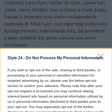
Streisand, Larry Flynt, Hunter 50 Cent, James Earl
Jones, Henry Winkler, Cee Lo Green e Frank Zappa.
Gangel è diventato noto come corrispondente
nazionale di TODAY per i suoi reportage e interviste
di lungo formato, intervistando tutti, dai presidenti
e dalle celebrità alla gente comune con storie
eccezionali.
Tra le sue altre esclusive c’erano George HW Bush,
Style 24 -
Do Not Process My Personal Information
Bill Clinton, George W. Bush, Gerald Ford, Jimmy
If you wish to opt-out of the sale, sharing to third parties, or
Carter e Barack Obama, oltre a dozzine di
processing of your personal or sensitive information for
giornalisti influenti tra cui il vicepresidente Dick
targeted advertising by us, please use the below opt-out
Cheney, la First Lady Laura Bush, la first lady
section to confirm your selection. Please note that after your
opt-out request is processed you may continue seeing
Barbara Bush, il segretario di Stato Hillary Rodham
interest-based ads based on personal information utilized by
Clinton, il governatore Jeb Bush, il governatore
us or personal information disclosed to third parties prior to
Chris Christie e Donald Trump.
your opt-out. You may separately opt-out of the further