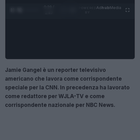
0:30 /
Ad
hub
Media
POWERED
1
/
4
1:47
BY
Jamie Gangel è un reporter televisivo
americano che lavora come corrispondente
speciale per la CNN.
In precedenza ha lavorato
come redattore per WJLA-TV e come
corrispondente nazionale per NBC News.