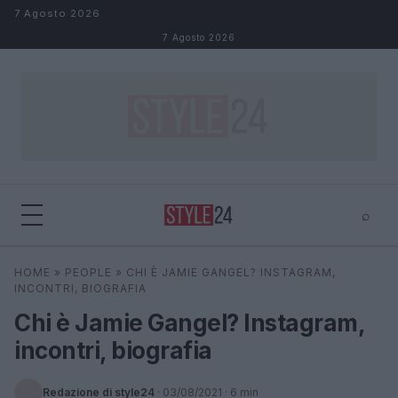
Salta al contenuto
7 Agosto 2026
7 Agosto 2026
⌕
×
⌕
HOME
»
PEOPLE
»
CHI È JAMIE GANGEL? INSTAGRAM,
Cerca
INCONTRI, BIOGRAFIA
Chi è Jamie Gangel? Instagram,
incontri, biografia
Redazione di style24
·
03/08/2021
· 6 min