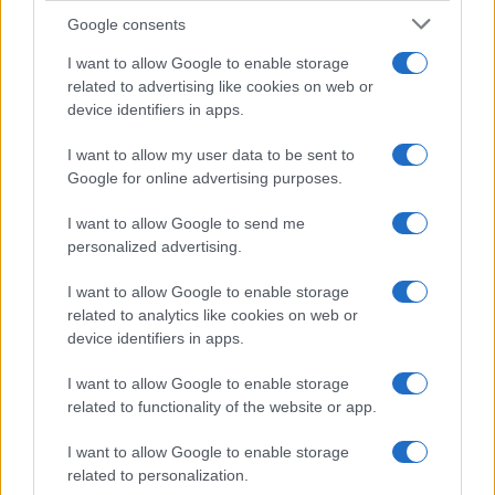
novembre 2021.
Google consents
I want to allow Google to enable storage
QUANTO È ALTO JAMIE GANGEL?
related to advertising like cookies on web or
device identifiers in apps.
Si trova ad un’altezza di 1,78 metri.
I want to allow my user data to be sent to
JAMIE GANGEL È SPOSATA?
Google for online advertising purposes.
È sposata con Daniel Silva, l’autore bestseller del
I want to allow Google to send me
personalized advertising.
New York Times di 21 thriller e romanzi di
spionaggio. La coppia si è sposata al Mayflower
I want to allow Google to enable storage
Hotel nel 1988. La coppia ha due figli, Lily e
related to analytics like cookies on web or
device identifiers in apps.
Nicholas. La famiglia vive in Florida.
I want to allow Google to enable storage
QUANTO VALE JAMIE GANGEL?
related to functionality of the website or app.
È una giornalista affermata con un patrimonio netto
I want to allow Google to enable storage
related to personalization.
stimato di 0,9 milioni di dollari