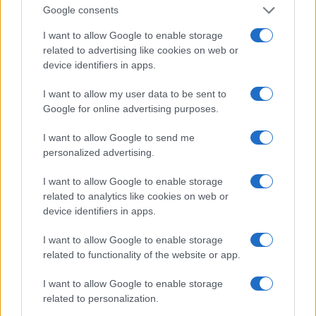
Google consents
americano che va in onda sulla CNN. Trasmesso
39 ore a settimana, Newsroom offre notizie in
I want to allow Google to enable storage
related to advertising like cookies on web or
diretta e registrate, oltre a analisi di esperti sulle
device identifiers in apps.
questioni trattate e sui titoli dei giornali ogni ora. Il
programma tende a concentrarsi su notizie più
I want to allow my user data to be sent to
Google for online advertising purposes.
informali rispetto alla programmazione dedicata
alla politica in prima serata.
I want to allow Google to send me
personalized advertising.
Il programma, proveniente dalla sede centrale di
I want to allow Google to enable storage
Atlanta, Georgia, è il «marchio» standard della rete
related to analytics like cookies on web or
per la programmazione delle notizie in tempo reale.
device identifiers in apps.
Ha debuttato nel settembre 2006 sostituendo CNN
I want to allow Google to enable storage
Live Today, Live From, CNN Saturday, CNN
related to functionality of the website or app.
Saturday Night, CNN Sunday e CNN Sunday Night.
I want to allow Google to enable storage
CONDUTTORI E GIORNALISTI DELLA
related to personalization.