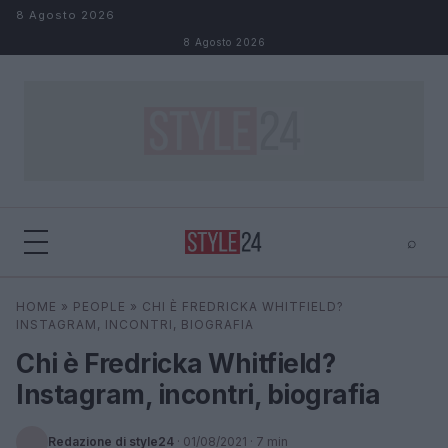
Salta al contenuto
8 Agosto 2026
8 Agosto 2026
⌕
×
⌕
HOME
»
PEOPLE
»
CHI È FREDRICKA WHITFIELD?
Cerca
INSTAGRAM, INCONTRI, BIOGRAFIA
Chi è Fredricka Whitfield?
Instagram, incontri, biografia
Redazione di style24
·
01/08/2021
· 7 min