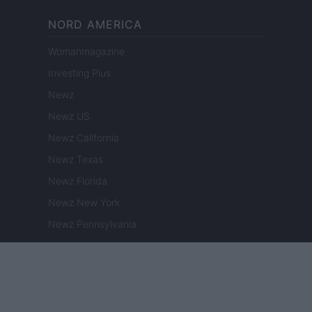
NORD AMERICA
Womanmagazine
Investing Plus
Newz
Newz US
Newz California
Newz Texas
Newz Florida
Newz New York
Newz Pennsylvania
Newz Illinois
Newz Ohio
Gameland
Hig Tech Mag