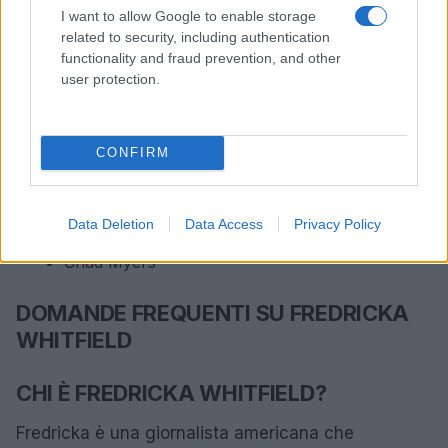
CNN
I want to allow Google to enable storage
related to security, including authentication
I suoi colleghi giornalisti della CNN di Atlanta
functionality and fraud prevention, and other
includono:
user protection.
Brooke Baldwin
Victor Blackwell
CONFIRM
Ana Cabrera
Poppy Harlow
Jim Sciutto
Data Deletion
Data Access
Privacy Policy
Christi Paul
Chad Myers
DOMANDE FREQUENTI SU FREDRICKA
WHITFIELD
CHI È FREDRICKA WHITFIELD?
Fredricka è una giornalista americana che