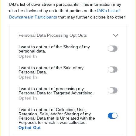
momento, è stata promossa come conduttrice del
IAB’s list of downstream participants. This information may
programma del fine settimana della CNN
also be disclosed by us to third parties on the
IAB’s List of
Downstream Participants
that may further disclose it to other
Newsroom Atlanta.
third parties.
Nel 2015, FredRickA è stata coinvolta in una
Please note that this website/app uses one or more Google
Personal Data Processing Opt Outs
controversia con il suo commento su un uomo
services and may gather and store information including but
not limited to your visit or usage behaviour. You may click to
I want to opt-out of the Sharing of my
armato che ha attaccato la polizia a Dallas, in
personal data.
grant or deny consent to Google and its third-party tags to
Opted In
Texas. Aveva erroneamente definito l’uomo armato
use your data for below specified purposes in below Google
coraggioso e coraggioso in onda e lo aveva
consent section.
I want to opt-out of the Sale of my
Personal Data.
collegato come parte di un attacco terroristico
Opted In
coordinato. In seguito ha inviato delle scuse con le
I want to opt-out of processing my
sue stesse parole dicendo di aver seriamente
Personal Data for Targeted Advertising.
Opted In
abusato delle parole e di essere sinceramente
dispiaciuta.
I want to opt-out of Collection, Use,
Retention, Sale, and/or Sharing of my
Personal Data that Is Unrelated with the
Una breve storia della CNN
Purposes for which it was collected.
Opted Out
CNN Newsroom è un programma di notizie