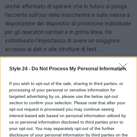
anche affermato di sperare che in futuro si ponga
l’accento sull’uso della mascherina e sulla messa a
disposizione dei dispositivi di protezione individuale
per gli operatori sanitari e in prima linea. Ha
sottolineato l’importanza di avere un maggiore
accesso ai dati e alle strutture di test.
FREDRICKA WHITFIELD CNN
Style 24 -
Do Not Process My Personal Information
Fredricka è entrata a far parte di CNN News ad
If you wish to opt-out of the sale, sharing to third parties, or
Atlanta nel 2002, appena un anno dopo aver
processing of your personal or sensitive information for
lasciato la NBC. Dal suo cameo al quartier generale
targeted advertising by us, please use the below opt-out
section to confirm your selection. Please note that after your
della CNN ad Atlanta, ha riferito di notizie
opt-out request is processed you may continue seeing
importanti come la morte di Ronald Reagan ed è
interest-based ads based on personal information utilized by
stata tra i giornalisti che hanno coperto il
us or personal information disclosed to third parties prior to
your opt-out. You may separately opt-out of the further
catastrofico tsunami asiatico nel dicembre 2004. Al
disclosure of your personal information by third parties on the