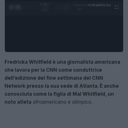
0:30 /
Ad
hub
Media
POWERED
1
/
4
1:47
BY
Fredricka Whitfield è una giornalista americana
che lavora per la CNN come conduttrice
dell’edizione del fine settimana del CNN
Network presso la sua sede di Atlanta. È anche
conosciuta come la figlia di Mal Whitfield, un
noto atleta
afroamericano e olimpico.