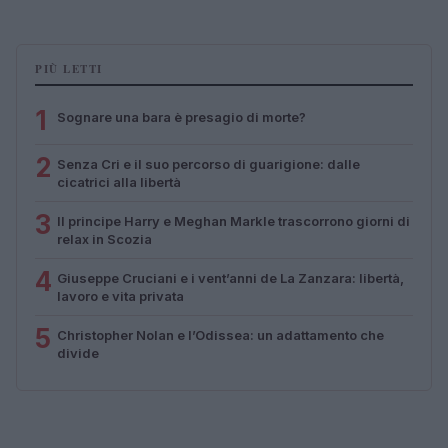
PIÙ LETTI
1
Sognare una bara è presagio di morte?
2
Senza Cri e il suo percorso di guarigione: dalle
cicatrici alla libertà
3
Il principe Harry e Meghan Markle trascorrono giorni di
relax in Scozia
4
Giuseppe Cruciani e i vent’anni de La Zanzara: libertà,
lavoro e vita privata
5
Christopher Nolan e l’Odissea: un adattamento che
divide