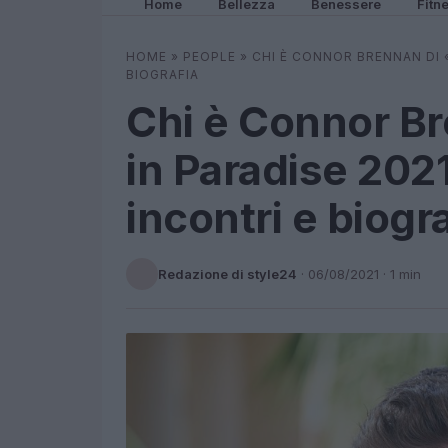
Home
Bellezza
Benessere
Fitn
HOME
»
PEOPLE
»
CHI È CONNOR BRENNAN DI 
BIOGRAFIA
Chi è Connor B
in Paradise 202
incontri e biogr
Redazione di style24
·
06/08/2021
· 1 min