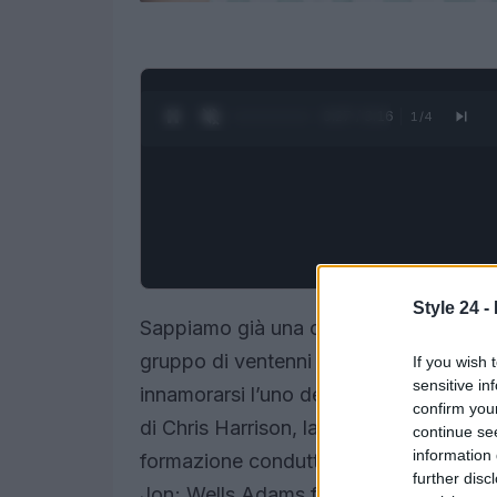
0:28 / 3:16
1
/
4
Style 24 -
Sappiamo già una cosa dell’estate 2021
gruppo di ventenni meravigliosi mentre
If you wish 
sensitive in
innamorarsi l’uno dell’altro. Sì, propri
confirm you
di Chris Harrison, la settima stagione 
continue se
information 
formazione conduttrice che include Da
further disc
Jon; Wells Adams fungerà da «maestro