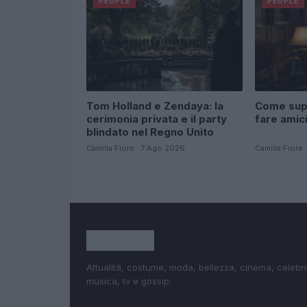
PEOPLE
PEOPLE
Tom Holland e Zendaya: la
Come supe
cerimonia privata e il party
fare amic
blindato nel Regno Unito
Camilla Fiore · 7 Ago 2026
Camilla Fiore
Attualità, costume, moda, bellezza, cinema, celebri
musica, tv e gossip.