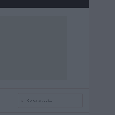
⌕
Cerca