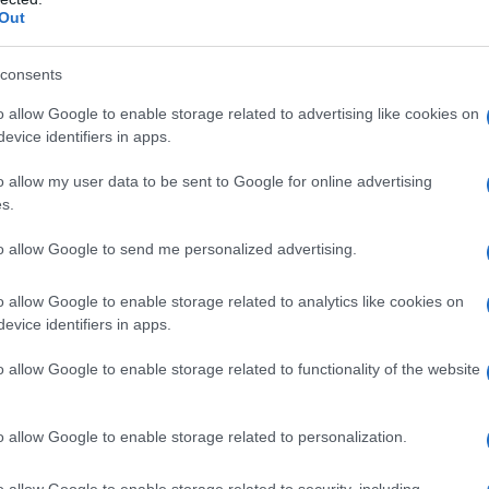
Out
iassettesima stagione di The Bachelorette e ora
elor in Paradise. È stato estromesso nella quinta
consents
zione, quindi vedremo come andranno le cose
o allow Google to enable storage related to advertising like cookies on
cleare con un master in fisica che attualmente
evice identifiers in apps.
.
o allow my user data to be sent to Google for online advertising
io, sta cercando una donna che condivida la
s.
 mentalità aperta.
to allow Google to send me personalized advertising.
sorprenderlo, quindi è disposto a fare di tutto.
i viaggiare in Italia e assaggiare ogni varietà di
o allow Google to enable storage related to analytics like cookies on
evice identifiers in apps.
o allow Google to enable storage related to functionality of the website
o allow Google to enable storage related to personalization.
o allow Google to enable storage related to security, including