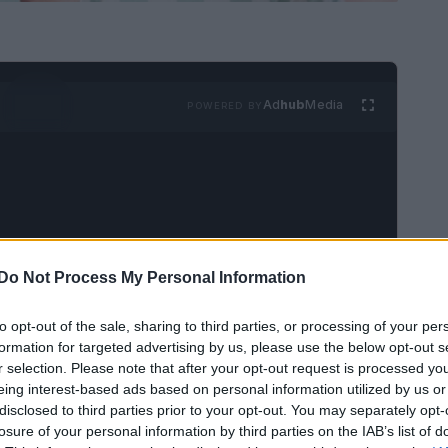
Ad
hub
Media
POWERED BY
Do Not Process My Personal Information
: potremo vivere indirettamente attraverso un
 bevono bevande tropicali e cercano di
to opt-out of the sale, sharing to third parties, or processing of your per
formation for targeted advertising by us, please use the below opt-out s
o così: Bachelor in Paradise sta tornando! Al posto
r selection. Please note that after your opt-out request is processed y
inizierà su ABC lunedì 16 agosto, con una
eing interest-based ads based on personal information utilized by us or
disclosed to third parties prior to your opt-out. You may separately opt-
vid Spade, Tituss Burgess, Lance Bass e Lil
losure of your personal information by third parties on the IAB’s list of
 di cerimonie».