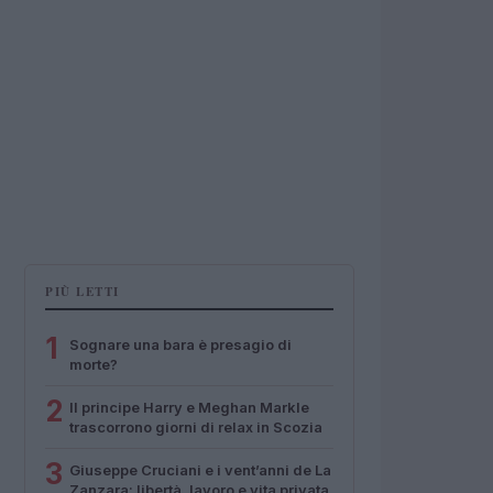
PIÙ LETTI
1
Sognare una bara è presagio di
morte?
2
Il principe Harry e Meghan Markle
trascorrono giorni di relax in Scozia
3
Giuseppe Cruciani e i vent’anni de La
Zanzara: libertà, lavoro e vita privata