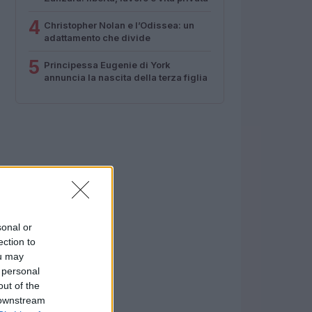
4
Christopher Nolan e l’Odissea: un
adattamento che divide
5
Principessa Eugenie di York
annuncia la nascita della terza figlia
sonal or
ection to
ou may
 personal
out of the
 downstream