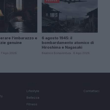
PEOPLE
rare l’imbarazzo e
6 agosto 1945: il
izie genuine
bombardamento atomico di
Hiroshima e Nagasaki
 · 7 Ago 2026
Beatrice Bonaventura · 6 Ago 2026
SEZIONI
MAGAZINE
Lifestyle
Contattaci
ty,
Bellezza
Fitness