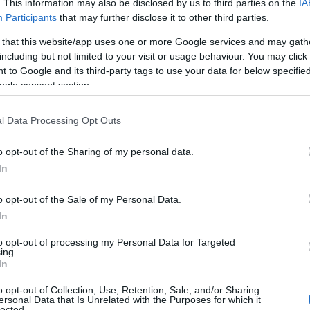
. This information may also be disclosed by us to third parties on the
IA
Participants
that may further disclose it to other third parties.
 that this website/app uses one or more Google services and may gath
including but not limited to your visit or usage behaviour. You may click 
 to Google and its third-party tags to use your data for below specifi
ogle consent section.
l Data Processing Opt Outs
o opt-out of the Sharing of my personal data.
In
o opt-out of the Sale of my Personal Data.
In
to opt-out of processing my Personal Data for Targeted
ing.
In
o opt-out of Collection, Use, Retention, Sale, and/or Sharing
«Bachelor in Paradise 2021″
ersonal Data that Is Unrelated with the Purposes for which it
lected.