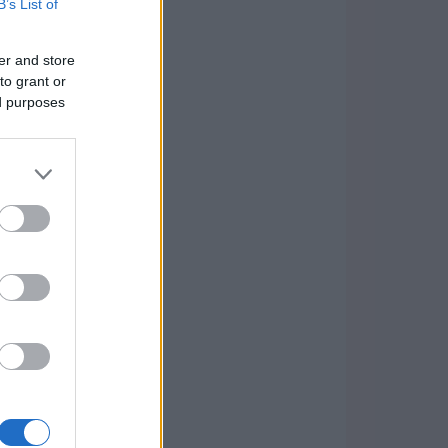
B’s List of
er and store
to grant or
ed purposes