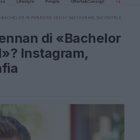
ess
Lifestyle
People
Offerte&Consigli
«BACHELOR IN PARADISE 2021»? INSTAGRAM, INCONTRI E
rennan di «Bachelor
1»? Instagram,
afia