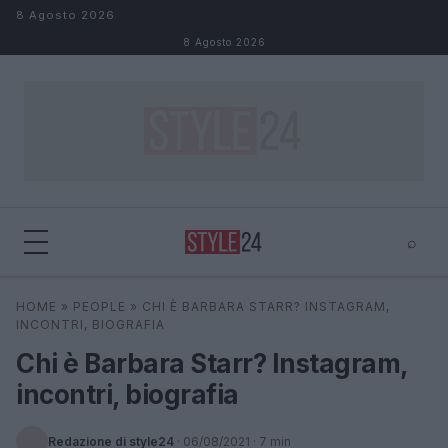
Salta al contenuto
8 Agosto 2026
8 Agosto 2026
⌕
×
⌕
HOME
»
PEOPLE
»
CHI È BARBARA STARR? INSTAGRAM,
Cerca
INCONTRI, BIOGRAFIA
Chi è Barbara Starr? Instagram,
incontri, biografia
Redazione di style24
·
06/08/2021
· 7 min