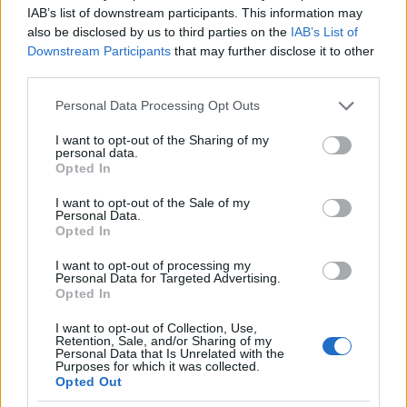
operano dalla vicina Somalia.
IAB’s list of downstream participants. This information may
also be disclosed by us to third parties on the
IAB’s List of
STIPENDIO DI BARBARA STARR CNN
Downstream Participants
that may further disclose it to other
third parties.
Secondo le nostre stime salariali medie per un
Please note that this website/app uses one or more Google
Personal Data Processing Opt Outs
giornalista negli Stati Uniti,
Starr riceve uno
services and may gather and store information including but
stipendio annuo compreso tra 24.292 e
not limited to your visit or usage behaviour. You may click to
I want to opt-out of the Sharing of my
personal data.
grant or deny consent to Google and its third-party tags to
72.507$, che si traduce in un salario orario
Opted In
use your data for below specified purposes in below Google
medio compreso tra 10,15 e 31,32$
.
consent section.
I want to opt-out of the Sale of my
Personal Data.
Opted In
PATRIMONIO NETTO DI BARBARA
STARR
I want to opt-out of processing my
Personal Data for Targeted Advertising.
Opted In
Barbara ha un patrimonio netto stimato di
$100.000- $500.000
a partire dal 2020. Ciò
I want to opt-out of Collection, Use,
Retention, Sale, and/or Sharing of my
include il suo patrimonio, il suo denaro e il suo
Personal Data that Is Unrelated with the
Purposes for which it was collected.
reddito. La sua principale fonte di reddito è la sua
Opted Out
carriera come personaggio televisivo. Attraverso le