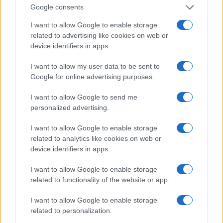
Google consents
sue varie fonti di reddito, è riuscita ad accumulare
una fortuna, ma preferisce condurre uno stile di
I want to allow Google to enable storage
related to advertising like cookies on web or
vita modesto.
device identifiers in apps.
NOMINATION E PREMI PER BARBARA
I want to allow my user data to be sent to
STARR
Google for online advertising purposes.
Mentre lavorava ancora per ABC News, Starr ha
I want to allow Google to send me
personalized advertising.
vinto un Emmy Award come location producer al
NORAD/Cheyenne Mountain, per documentare la
I want to allow Google to enable storage
related to analytics like cookies on web or
transizione verso il nuovo millennio all’epoca del
device identifiers in apps.
rollover di Mosca.
I want to allow Google to enable storage
CHI È BARBARA STARR?
related to functionality of the website or app.
Barbara Starr è una reporter televisiva americana
I want to allow Google to enable storage
related to personalization.
per la CNN. È la corrispondente di rete dal