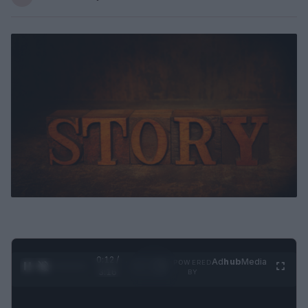
0:13 /
Ad
hub
Media
POWERED
1
/
4
3:16
BY