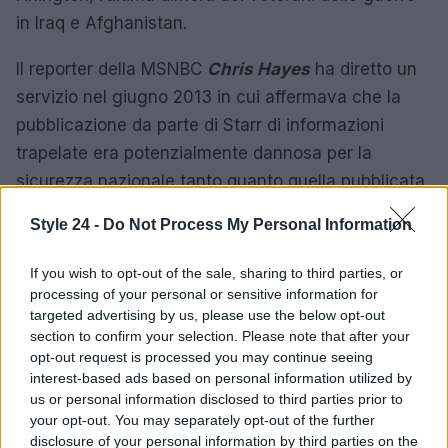
in Iraq e Afghanistan.
Il reporter della MSNBC
Chris Hayes
ha diretto un
servizio nel giugno 2013 in cui affermava che la
pubblicazione da parte di Starr di informazioni
trapelate era potenzialmente dannosa per la
sicurezza nazionale tanto quanto quella pubblicata
da Glenn Greenwald del Guardian.
Style 24 -
Do Not Process My Personal Information
Ha ricevuto critiche dai kenioti tramite un hashtag
If you wish to opt-out of the sale, sharing to third parties, or
su Twitter che ha fatto tendenza per diverse ore su
processing of your personal or sensitive information for
Internet quando ha definito il Kenya un «focolaio di
targeted advertising by us, please use the below opt-out
section to confirm your selection. Please note that after your
terrore» mentre il presidente Obama si dirigeva
opt-out request is processed you may continue seeing
verso la nazione dell’Africa orientale nel luglio 2015.
interest-based ads based on personal information utilized by
Starr si riferiva alla minaccia alla sicurezza
us or personal information disclosed to third parties prior to
your opt-out. You may separately opt-out of the further
rappresentata dai militanti di Al-Shabaab che
disclosure of your personal information by third parties on the