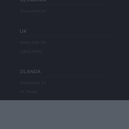
Investieren24
UK
News Hub UK
Lgbtq News
OLANDA
Investeren 24
NL Newz