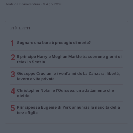
Beatrice Bonaventura · 6 Ago 2026
PIÙ LETTI
1
Sognare una bara è presagio di morte?
2
Il principe Harry e Meghan Markle trascorrono giorni di
relax in Scozia
3
Giuseppe Cruciani e i vent’anni de La Zanzara: libertà,
lavoro e vita privata
4
Christopher Nolan e l’Odissea: un adattamento che
divide
5
Principessa Eugenie di York annuncia la nascita della
terza figlia