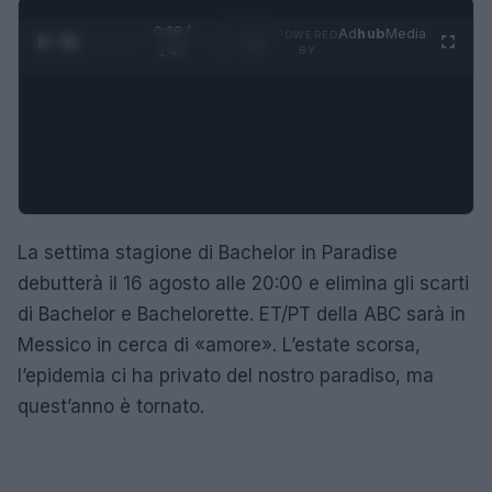
0:28 /
Ad
hub
Media
POWERED
1
/
4
1:47
BY
La settima stagione di Bachelor in Paradise
debutterà il 16 agosto alle 20:00 e elimina gli scarti
di Bachelor e Bachelorette. ET/PT della ABC sarà in
Messico in cerca di «amore». L’estate scorsa,
l’epidemia ci ha privato del nostro paradiso, ma
quest’anno è tornato.