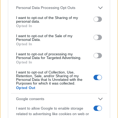
Please note that this website/app uses one or more Google
Personal Data Processing Opt Outs
services and may gather and store information including but
not limited to your visit or usage behaviour. You may click to
I want to opt-out of the Sharing of my
personal data.
grant or deny consent to Google and its third-party tags to
Opted In
use your data for below specified purposes in below Google
consent section.
I want to opt-out of the Sale of my
Personal Data.
Opted In
I want to opt-out of processing my
Personal Data for Targeted Advertising.
Senza Cri e il suo percorso di guarigione: dalle
Opted In
cicatrici alla libertà
Cristian Castiglioni · 8 Ago 2026
I want to opt-out of Collection, Use,
Retention, Sale, and/or Sharing of my
Personal Data that Is Unrelated with the
Purposes for which it was collected.
Opted Out
PIÙ LETTI
Google consents
1
Sognare una bara è presagio di morte?
I want to allow Google to enable storage
related to advertising like cookies on web or