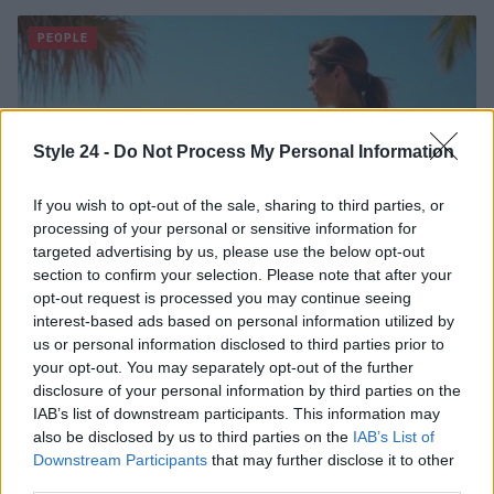
PEOPLE
Style 24 -
Do Not Process My Personal Information
If you wish to opt-out of the sale, sharing to third parties, or
processing of your personal or sensitive information for
targeted advertising by us, please use the below opt-out
section to confirm your selection. Please note that after your
opt-out request is processed you may continue seeing
interest-based ads based on personal information utilized by
Chiara Ferragni senza trucco: riflessioni su autenticità
us or personal information disclosed to third parties prior to
e benessere
your opt-out. You may separately opt-out of the further
disclosure of your personal information by third parties on the
Camilla Fiore · 8 Ago 2026
IAB’s list of downstream participants. This information may
also be disclosed by us to third parties on the
IAB’s List of
PEOPLE
Downstream Participants
that may further disclose it to other
third parties.