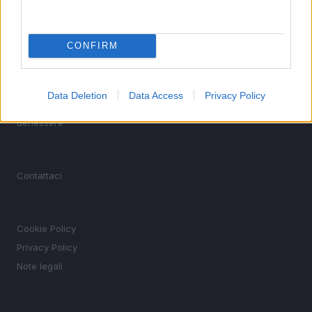
SEZIONI
Lifestyle
CONFIRM
Bellezza
Fitness
People
Data Deletion
Data Access
Privacy Policy
Offerte&Consigli
Benessere
MAGAZINE
Contattaci
LEGALE
Cookie Policy
Privacy Policy
Note legali