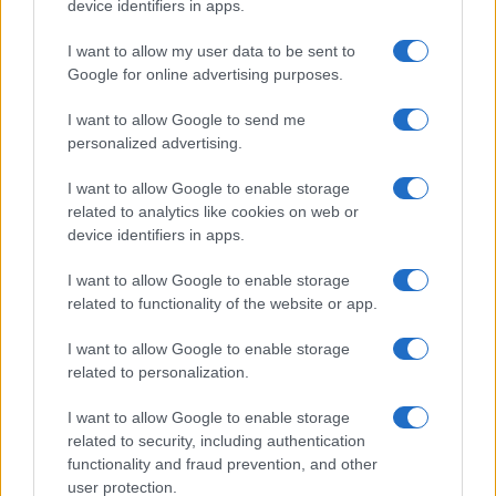
2
Senza Cri e il suo percorso di guarigione: dalle
device identifiers in apps.
cicatrici alla libertà
I want to allow my user data to be sent to
3
Giuseppe Cruciani e i vent’anni de La Zanzara: libertà,
Google for online advertising purposes.
lavoro e vita privata
I want to allow Google to send me
4
Christopher Nolan e l’Odissea: un adattamento che
personalized advertising.
divide
5
I want to allow Google to enable storage
Principessa Eugenie di York annuncia la nascita della
terza figlia
related to analytics like cookies on web or
device identifiers in apps.
I want to allow Google to enable storage
related to functionality of the website or app.
I want to allow Google to enable storage
related to personalization.
I want to allow Google to enable storage
Attualità, costume, moda, bellezza, cinema, celebrity,
related to security, including authentication
musica, tv e gossip.
functionality and fraud prevention, and other
user protection.