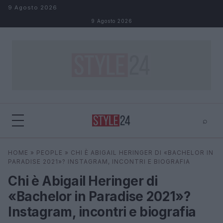
Salta al contenuto
9 Agosto 2026
9 Agosto 2026
⌕
×
⌕
HOME
»
PEOPLE
»
CHI È ABIGAIL HERINGER DI «BACHELOR IN
Cerca
PARADISE 2021»? INSTAGRAM, INCONTRI E BIOGRAFIA
Chi è Abigail Heringer di
«Bachelor in Paradise 2021»?
Instagram, incontri e biografia