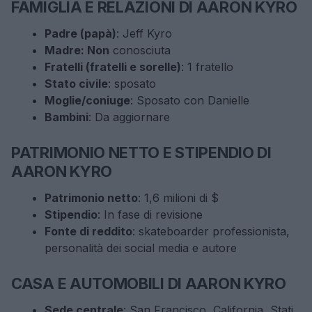
FAMIGLIA E RELAZIONI DI AARON KYRO
Padre (papà)
: Jeff Kyro
Madre: Non
conosciuta
Fratelli (fratelli e sorelle)
: 1 fratello
Stato civile
: sposato
Moglie/coniuge
: Sposato con Danielle
Bambini
: Da aggiornare
PATRIMONIO NETTO E STIPENDIO DI
AARON KYRO
Patrimonio netto
: 1,6 milioni di $
Stipendio
: In fase di revisione
Fonte di reddito
: skateboarder professionista,
personalità dei social media e autore
CASA E AUTOMOBILI DI AARON KYRO
Sede centrale
: San Francisco, California, Stati