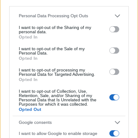
CHI È AARON KYRO?
third parties.
Aaron Kyro è un celebre skateboarder
Please note that this website/app uses one or more Google
Personal Data Processing Opt Outs
professionista americano, personaggio dei social
services and may gather and store information including but
not limited to your visit or usage behaviour. You may click to
I want to opt-out of the Sharing of my
media e autore. È ampiamente conosciuto per i
personal data.
grant or deny consent to Google and its third-party tags to
Opted In
suoi tutorial passo-passo sullo skateboard che
use your data for below specified purposes in below Google
carica sul suo canale YouTube, ‘Braille
consent section.
I want to opt-out of the Sale of my
Personal Data.
Skateboarding’.
Opted In
I want to opt-out of processing my
QUANTI ANNI HA AARON KYRO?
Personal Data for Targeted Advertising.
Opted In
Kyro ha 37 anni nel 2020, è nato il 10 settembre
I want to opt-out of Collection, Use,
1983 a Denver, Colorado, USA. Il suo segno di
Retention, Sale, and/or Sharing of my
Personal Data that Is Unrelated with the
nascita è la Vergine.
Purposes for which it was collected.
Opted Out
QUANTO È ALTO AARON KYRO?
Google consents
Aaron si trova ad un’altezza di 5 piedi e 8 pollici
I want to allow Google to enable storage