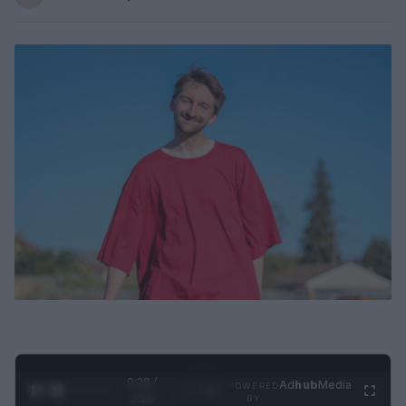
0:29 /
Ad
hub
Media
POWERED
1
/
4
3:16
BY