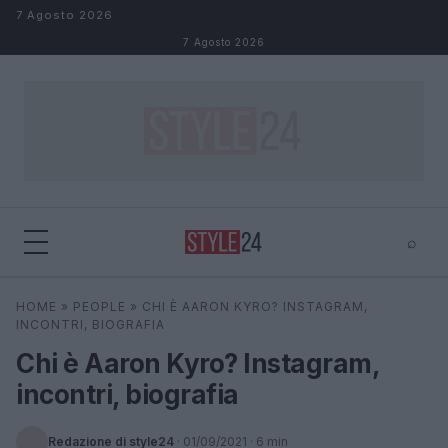
Salta al contenuto
7 Agosto 2026
7 Agosto 2026
⌕
×
⌕
HOME
»
PEOPLE
»
CHI È AARON KYRO? INSTAGRAM,
Cerca
INCONTRI, BIOGRAFIA
Chi è Aaron Kyro? Instagram,
incontri, biografia
Redazione di style24
·
01/09/2021
· 6 min