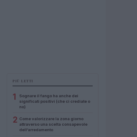
PIÙ LETTI
1
Sognare il fango ha anche dei
significati positivi (che ci crediate o
no)
2
Come valorizzare la zona giorno
attraverso una scelta consapevole
dell’arredamento