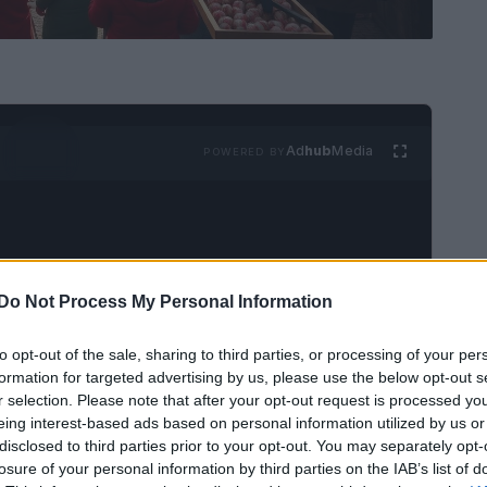
Ad
hub
Media
POWERED BY
Do Not Process My Personal Information
to opt-out of the sale, sharing to third parties, or processing of your per
resenta un momento significativo in Italia, dove
formation for targeted advertising by us, please use the below opt-out s
ta con fervore. Questa figura iconica, descritta
r selection. Please note that after your opt-out request is processed y
egali ai bambini, è al centro di festeggiamenti
eing interest-based ads based on personal information utilized by us or
disclosed to third parties prior to your opt-out. You may separately opt-
oloro che intendono trascorrere l’Epifania in
losure of your personal information by third parties on the IAB’s list of