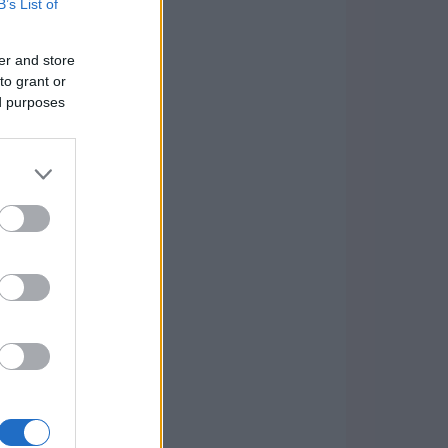
B’s List of
er and store
to grant or
ed purposes