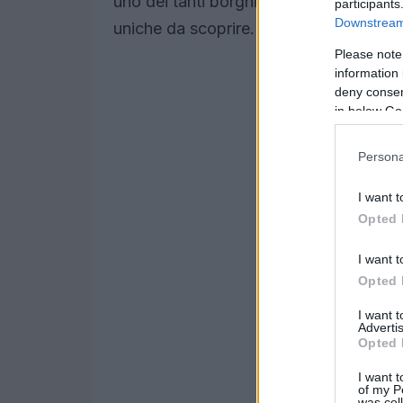
uno dei tanti borghi o città italiane, c
participants
Downstream 
uniche da scoprire.
Please note
information 
deny consent
in below Go
Persona
I want t
Opted 
I want t
Opted 
I want 
Advertis
Opted 
I want t
of my P
was col