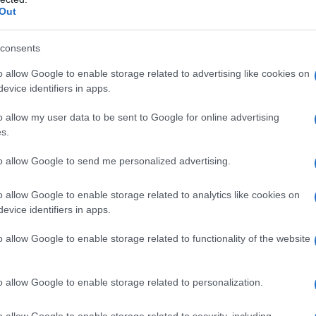
Out
chigiano di grande fascino, è la residenza
consents
o, dal 4 al 6 gennaio, la località ospita la
Festa
o allow Google to enable storage related to advertising like cookies on
ionale. Durante la manifestazione, i visitatori
evice identifiers in apps.
ti e spettacoli dal vivo. L’atmosfera è arricchita
o allow my user data to be sent to Google for online advertising
se per le strade, simbolo della tradizione di
s.
to allow Google to send me personalized advertising.
o allow Google to enable storage related to analytics like cookies on
evice identifiers in apps.
ia in cui il sindaco di Urbania consegna le
o allow Google to enable storage related to functionality of the website
esto segna ufficialmente l’inizio delle
, è possibile gustare le specialità
o allow Google to enable storage related to personalization.
ci e street food, lasciandosi trasportare dalla
tiva.
o allow Google to enable storage related to security, including