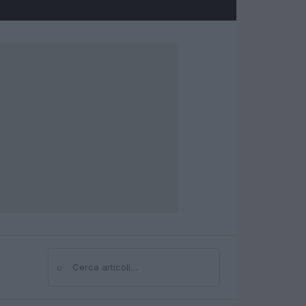
⌕
Cerca