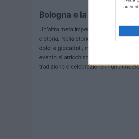
authenti
Bologna e la sua tradizio
Un’altra meta imperdibile per festeggi
e storia. Nella storica
Piazza Maggiore
dolci e giocattoli, mentre recita filast
evento si arricchisce ulteriormente co
tradizione e celebrazione in un’atmosfe