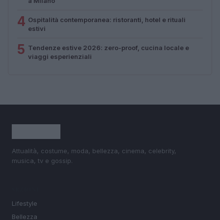
a Milano
4
Ospitalità contemporanea: ristoranti, hotel e rituali
estivi
5
Tendenze estive 2026: zero-proof, cucina locale e
viaggi esperienziali
Attualità, costume, moda, bellezza, cinema, celebrity,
musica, tv e gossip.
SEZIONI
Lifestyle
Bellezza