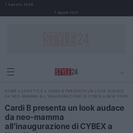
Salta al contenuto
7 Agosto 2026
7 Agosto 2026
⌕
×
⌕
HOME
»
LIFESTYLE
»
CARDI B PRESENTA UN LOOK AUDACE
Cerca
DA NEO-MAMMA ALL’INAUGURAZIONE DI CYBEX A NEW YORK
Cardi B presenta un look audace
da neo-mamma
all’inaugurazione di CYBEX a