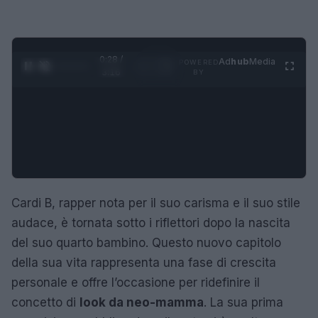
0:29 /
Ad
hub
Media
POWERED
1
/
4
3:16
BY
Cardi B, rapper nota per il suo carisma e il suo stile
audace, è tornata sotto i riflettori dopo la nascita
del suo quarto bambino. Questo nuovo capitolo
della sua vita rappresenta una fase di crescita
personale e offre l’occasione per ridefinire il
concetto di
look da neo-mamma
. La sua prima