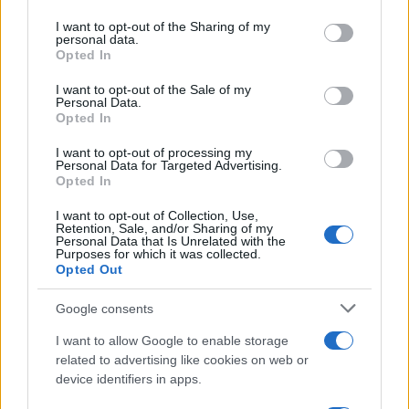
services and may gather and store information including but
not limited to your visit or usage behaviour. You may click to
I want to opt-out of the Sharing of my
LIFESTYLE
personal data.
grant or deny consent to Google and its third-party tags to
Opted In
use your data for below specified purposes in below Google
consent section.
I want to opt-out of the Sale of my
Personal Data.
Opted In
I want to opt-out of processing my
Personal Data for Targeted Advertising.
Opted In
I want to opt-out of Collection, Use,
Retention, Sale, and/or Sharing of my
Personal Data that Is Unrelated with the
Purposes for which it was collected.
Opted Out
Look da ufficio estate 2026: consigli per un
abbigliamento fresco e professionale
Google consents
Cristian Castiglioni · 7 Ago 2026
I want to allow Google to enable storage
related to advertising like cookies on web or
LIFESTYLE
device identifiers in apps.