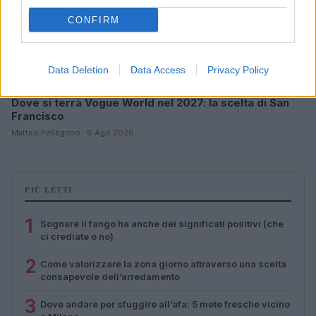
CONFIRM
Data Deletion
Data Access
Privacy Policy
Dove si terrà Vogue World nel 2027: la scelta di San
Francisco
Matteo Pellegrino · 6 Ago 2026
PIÙ LETTI
1
Sognare il fango ha anche dei significati positivi (che
ci crediate o no)
2
Come valorizzare la zona giorno attraverso una scelta
consapevole dell’arredamento
3
Dove andare per sfuggire all’afa: 5 mete fresche vicino