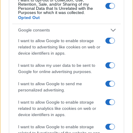
LIFESTYLE
Retention, Sale, and/or Sharing of my
Personal Data that Is Unrelated with the
Purposes for which it was collected.
Opted Out
Google consents
I want to allow Google to enable storage
related to advertising like cookies on web or
device identifiers in apps.
I want to allow my user data to be sent to
Google for online advertising purposes.
I want to allow Google to send me
Dove si terrà Vogue World nel 2027: la scelta di San
personalized advertising.
Francisco
Matteo Pellegrino · 6 Ago 2026
I want to allow Google to enable storage
related to analytics like cookies on web or
LIFESTYLE
device identifiers in apps.
I want to allow Google to enable storage
related to functionality of the website or app.