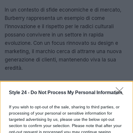
In un contesto di sfide economiche e di mercato,
Burberry rappresenta un esempio di come
l’innovazione e il rispetto per le radici culturali
possano convivere in un settore in rapida
evoluzione. Con un focus rinnovato su design e
marketing, il marchio cerca di attrarre una nuova
generazione di clienti, mantenendo viva la sua
eredità.
Style 24 -
Do Not Process My Personal Information
AUTORE
Staff
If you wish to opt-out of the sale, sharing to third parties, or
processing of your personal or sensitive information for
targeted advertising by us, please use the below opt-out
section to confirm your selection. Please note that after your
opt-out request is processed you may continue seeing