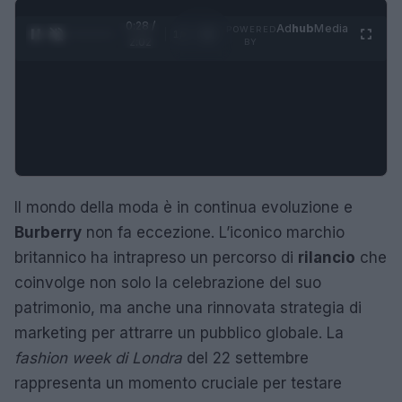
0:29 /
Ad
hub
Media
POWERED
1
/
4
2:02
BY
Il mondo della moda è in continua evoluzione e
Burberry
non fa eccezione. L’iconico marchio
britannico ha intrapreso un percorso di
rilancio
che
coinvolge non solo la celebrazione del suo
patrimonio, ma anche una rinnovata strategia di
marketing per attrarre un pubblico globale. La
fashion week di Londra
del 22 settembre
rappresenta un momento cruciale per testare