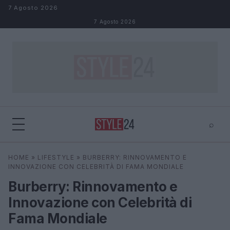
Salta al contenuto
7 Agosto 2026
7 Agosto 2026
⌕
×
⌕
HOME
»
LIFESTYLE
»
BURBERRY: RINNOVAMENTO E
Cerca
INNOVAZIONE CON CELEBRITÀ DI FAMA MONDIALE
Burberry: Rinnovamento e
Innovazione con Celebrità di
Fama Mondiale