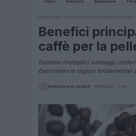
Home
Bellezza
Benessere
Fitn
HOME
»
BELLEZZA
»
BENEFICI PRINCIPALI DEL
Benefici principa
caffè per la pel
Esistono molteplici vantaggi conferiti
Esploriamo le ragioni fondamentali p
Redazione di style24
·
16/06/2021
· 2 min