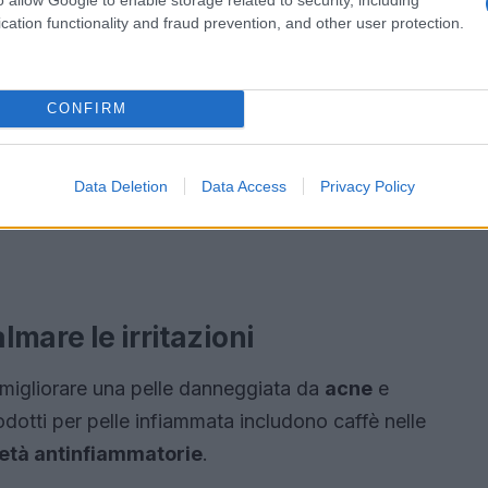
cation functionality and fraud prevention, and other user protection.
CONFIRM
Data Deletion
Data Access
Privacy Policy
lmare le irritazioni
r migliorare una pelle danneggiata da
acne
e
dotti per pelle infiammata includono caffè nelle
età antinfiammatorie
.