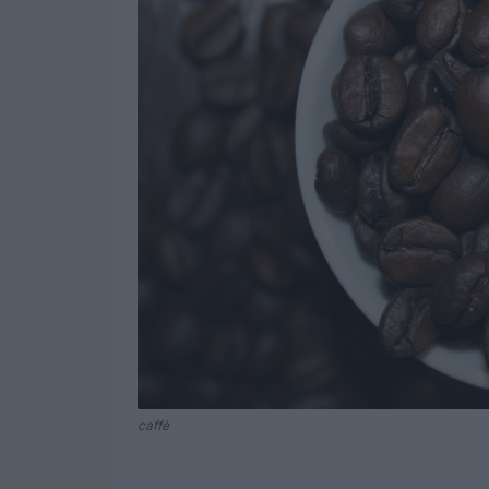
caffè