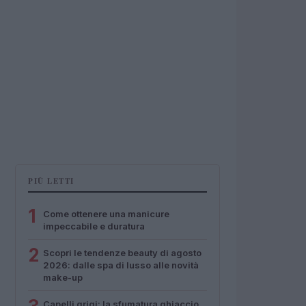
PIÙ LETTI
1
Come ottenere una manicure
impeccabile e duratura
2
Scopri le tendenze beauty di agosto
2026: dalle spa di lusso alle novità
make-up
Capelli grigi: la sfumatura ghiaccio