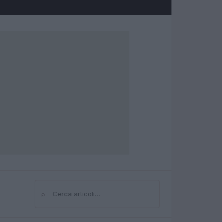
⌕
Cerca