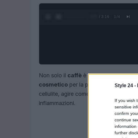
0:28 / 3:16
1
/
4
Non solo il
caffè
è un’amata bevanda, m
cosmetico
per la pelle grazie alle sue
Style 24 -
cellulite, agire come un potente prodot
If you wish 
infiammazioni.
sensitive in
confirm you
continue se
information 
further disc