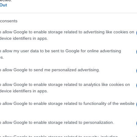
re, la caffeina può anche contribuire a rendere la
Out
consents
anti-invecchiamento della pelle
o allow Google to enable storage related to advertising like cookies on
evice identifiers in apps.
l suo effetto nel mantenere la pelle giovane per
o allow my user data to be sent to Google for online advertising
le sue proprietà. Le
proprietà antietà
del caffè
s.
la comparsa di
rughe
e anche attenuare le
to allow Google to send me personalized advertising.
lungata esposizione solare.
o allow Google to enable storage related to analytics like cookies on
n metodo per diminuire gli effetti del
evice identifiers in apps.
a uno studio apparso sull’Int Dermatol.
o allow Google to enable storage related to functionality of the website
o allow Google to enable storage related to personalization.
o allow Google to enable storage related to security, including