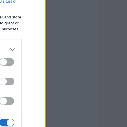
B’s List of
er and store
to grant or
ed purposes