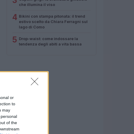
3
che illumina il viso
4
Bikini con stampa pitonata: il trend
estivo scelto da Chiara Ferragni sul
lago di Como
5
Drop-waist: come indossare la
tendenza degli abiti a vita bassa
sonal or
ection to
ou may
 personal
out of the
 downstream