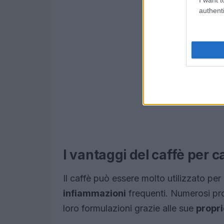
authenti
I vantaggi del caffè per ca
Il caffè può essere molto utilizzato pe
infiammazioni
frequenti. Numerosi pro
loro formulazioni grazie alle sue
propri