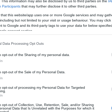
. This information may also be disclosed by us to third parties on the
IA
Participants
that may further disclose it to other third parties.
 that this website/app uses one or more Google services and may gath
including but not limited to your visit or usage behaviour. You may click 
 to Google and its third-party tags to use your data for below specifi
ogle consent section.
l Data Processing Opt Outs
o opt-out of the Sharing of my personal data.
In
o opt-out of the Sale of my Personal Data.
In
otta contro la cellulite
to opt-out of processing my Personal Data for Targeted
ing.
a
ridurre la cellulite
grazie ai suoi componenti.
In
icacemente la
pelle a buccia d’arancia
e
o opt-out of Collection, Use, Retention, Sale, and/or Sharing
gni. Effettuare quindi uno
scrub al caffè
può
ersonal Data that Is Unrelated with the Purposes for which it
lected.