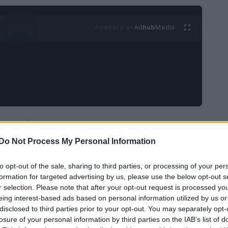
Ad
hub
Media
POWERED BY
a può essere utilizzato come un efficace
 proprietà. Questo può aiutare a combattere la
Do Not Process My Personal Information
to anti-invecchiamento e ridurre le
to opt-out of the sale, sharing to third parties, or processing of your per
formation for targeted advertising by us, please use the below opt-out s
r selection. Please note that after your opt-out request is processed y
eing interest-based ads based on personal information utilized by us or
disclosed to third parties prior to your opt-out. You may separately opt-
losure of your personal information by third parties on the IAB’s list of