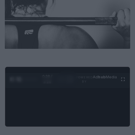
0:28 /
Ad
hub
Media
POWERED
1
/
4
3:16
BY