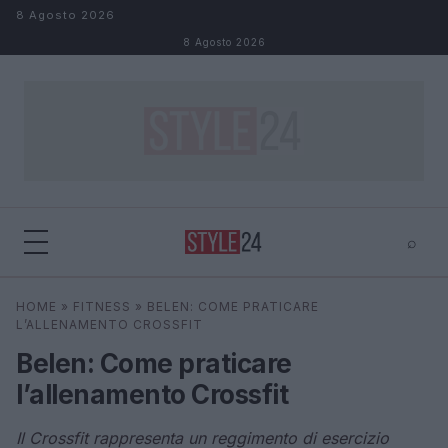
Salta al contenuto
8 Agosto 2026
8 Agosto 2026
⌕
×
⌕
HOME
»
FITNESS
»
BELEN: COME PRATICARE
Cerca
L’ALLENAMENTO CROSSFIT
Belen: Come praticare
l’allenamento Crossfit
Il Crossfit rappresenta un reggimento di esercizio