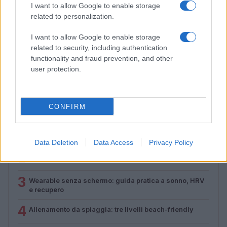
I want to allow Google to enable storage
related to personalization.
I want to allow Google to enable storage
Allenamento in spiaggia: sequenze a corpo libero
related to security, including authentication
efficaci
functionality and fraud prevention, and other
Cristian Castiglioni · 8 Ago 2026
user protection.
CONFIRM
PIÙ LETTI
1
È benefico esercitarsi quando si ha il raffreddore?
Data Deletion
Data Access
Privacy Policy
2
Circuito total body al parco in 30 minuti a corpo libero
3
Wearable senza schermo: guida pratica a sonno, HRV
e recupero
4
Allenamento da spiaggia: tre livelli beach-friendly