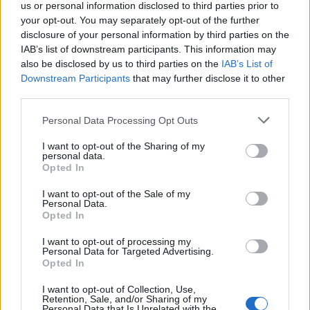
us or personal information disclosed to third parties prior to
your opt-out. You may separately opt-out of the further
disclosure of your personal information by third parties on the
IAB’s list of downstream participants. This information may
also be disclosed by us to third parties on the
IAB’s List of
Downstream Participants
that may further disclose it to other
third parties.
Please note that this website/app uses one or more Google
Personal Data Processing Opt Outs
services and may gather and store information including but
not limited to your visit or usage behaviour. You may click to
I want to opt-out of the Sharing of my
personal data.
grant or deny consent to Google and its third-party tags to
Opted In
use your data for below specified purposes in below Google
Come scegliere un fitness tracker elegante e
funzionale
consent section.
I want to opt-out of the Sale of my
Personal Data.
Camilla Fiore · 8 Ago 2026
Opted In
FITNESS
I want to opt-out of processing my
Personal Data for Targeted Advertising.
Opted In
I want to opt-out of Collection, Use,
Retention, Sale, and/or Sharing of my
Personal Data that Is Unrelated with the