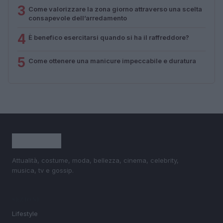
3
Come valorizzare la zona giorno attraverso una scelta
consapevole dell’arredamento
4
È benefico esercitarsi quando si ha il raffreddore?
5
Come ottenere una manicure impeccabile e duratura
Attualità, costume, moda, bellezza, cinema, celebrity,
musica, tv e gossip.
SEZIONI
Lifestyle