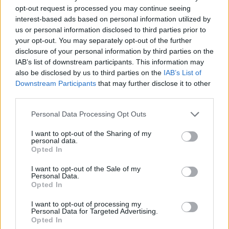
opt-out request is processed you may continue seeing
interest-based ads based on personal information utilized by
us or personal information disclosed to third parties prior to
your opt-out. You may separately opt-out of the further
disclosure of your personal information by third parties on the
IAB’s list of downstream participants. This information may
also be disclosed by us to third parties on the
IAB’s List of
Downstream Participants
that may further disclose it to other
third parties.
Please note that this website/app uses one or more Google
Personal Data Processing Opt Outs
Come indossare i pois in primavera: guide
services and may gather and store information including but
pratiche dalle it girl
not limited to your visit or usage behaviour. You may click to
I want to opt-out of the Sharing of my
personal data.
grant or deny consent to Google and its third-party tags to
Se cerchi idee per aggiornare il guardaroba primaverile, ecco
Opted In
use your data for below specified purposes in below Google
sei abbinamenti e trucchi delle it girl per sfruttare i pois in
consent section.
modo…
I want to opt-out of the Sale of my
Personal Data.
Francesca Lombardi · 8 Apr 2026
Opted In
I want to opt-out of processing my
LIFESTYLE
Personal Data for Targeted Advertising.
Opted In