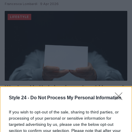
Francesca Lombardi · 9 Apr 2026
LIFESTYLE
Weekend in Umbria: cinque borghi immersi
nella natura per la primavera
Style 24 -
Do Not Process My Personal Information
Cinque borghi umbri perfetti per un fine settimana di
primavera: itinerari lenti tra vicoli, sentieri e balconi panoramici
If you wish to opt-out of the sale, sharing to third parties, or
Francesca Lombardi · 8 Apr 2026
processing of your personal or sensitive information for
targeted advertising by us, please use the below opt-out
LIFESTYLE
section to confirm your selection. Please note that after your