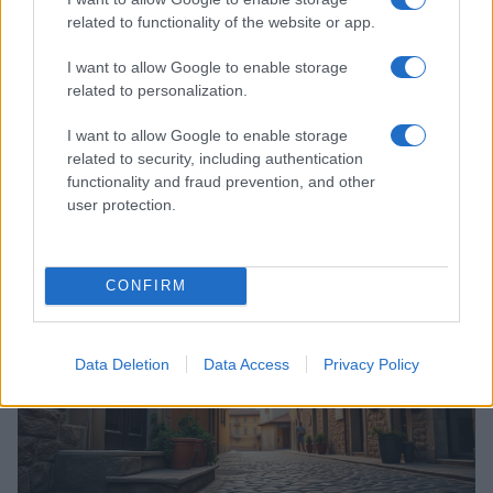
related to functionality of the website or app.
I want to allow Google to enable storage
related to personalization.
Camicie primavera estate: modelli e
I want to allow Google to enable storage
related to security, including authentication
abbinamenti da provare
functionality and fraud prevention, and other
La camicia come jolly di guardaroba: dal denim alle
user protection.
trasparenze, guida ai pezzi da avere
Francesca Lombardi · 4 Apr 2026
CONFIRM
LIFESTYLE
Data Deletion
Data Access
Privacy Policy