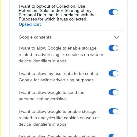
I want to opt-out of Collection, Use,
Retention, Sale, and/or Sharing of my
Personal Data that Is Unrelated with the
Purposes for which it was collected.
Opted Out
Google consents
I want to allow Google to enable storage
related to advertising like cookies on web or
Weekend in Umbria: borghi verdi e
device identifiers in apps.
panorami primaverili
I want to allow my user data to be sent to
Un viaggio primaverile attraverso Rasiglia, Castelluccio di
Google for online advertising purposes.
Norcia, Spello, Montefalco e Corciano
Francesca Lombardi · 7 Apr 2026
I want to allow Google to send me
personalized advertising.
LIFESTYLE
I want to allow Google to enable storage
related to analytics like cookies on web or
device identifiers in apps.
I want to allow Google to enable storage