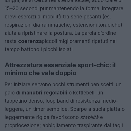
lunghi; se si cerca resistenza locale, accorciare di
15–20 secondi pur mantenendo la forma. Integrare
brevi esercizi di mobilità tra serie pesanti (es.
respirazioni diaframmatiche, estensioni toraciche)
aiuta a ripristinare la postura. La parola d’ordine
resta
coerenza
piccoli miglioramenti ripetuti nel
tempo battono i picchi isolati.
Attrezzatura essenziale sport-chic: il
minimo che vale doppio
Per iniziare servono pochi strumenti ben scelti: un
paio di
manubri regolabili
o kettlebell, un
tappetino denso, loop band di resistenza medio-
leggera, un timer semplice. Scarpe a suola piatta o
leggermente rigida favoriscono
stabilità
e
propriocezione; abbigliamento traspirante dai tagli