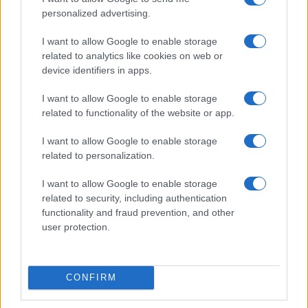
progressi con note su carichi, ripetizioni,
personalized advertising.
percezione di sforzo e qualità del sonno; a intervalli
regolari eseguire test funzionali come alzarsi da
I want to allow Google to enable storage
related to analytics like cookies on web or
una sedia senza mani, trasportare borse per 60–90
device identifiers in apps.
secondi, mantenere un plank solido. Questi marker
I want to allow Google to enable storage
parlano più delle foto. Premiarsi con un capo
related to functionality of the website or app.
tecnico ben rifinito quando si raggiunge un
traguardo mantiene viva la
consistenza
senza
I want to allow Google to enable storage
related to personalization.
legarla al numero sulla bilancia.
I want to allow Google to enable storage
La chiave che resta è la somma di tre pilastri:
related to security, including authentication
tecnica
che protegge,
recupero
che costruisce,
functionality and fraud prevention, and other
progressione
che guida. Con pesi scelti con cura,
user protection.
attrezzatura essenziale e abitudini ordinate,
l’allenamento diventa una pratica elegante e
CONFIRM
duratura, capace di tradurre lo sforzo di oggi in
libertà di movimento nel futuro.