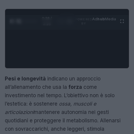
0:29 /
Ad
hub
Media
POWERED
1
/
4
3:16
BY
Pesi e longevità
indicano un approccio
all’allenamento che usa la
forza
come
investimento nel tempo. L’obiettivo non è solo
l’estetica: è sostenere
ossa, muscoli e
articolazioni
mantenere autonomia nei gesti
quotidiani e proteggere il metabolismo. Allenarsi
con sovraccarichi, anche leggeri, stimola