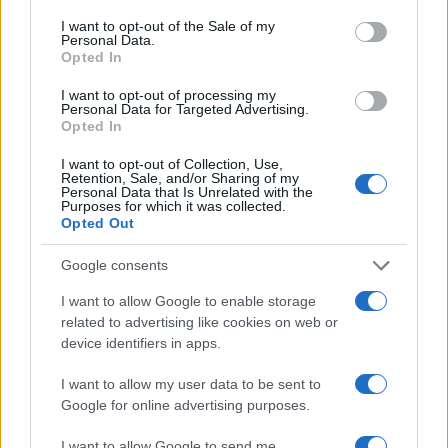
consent section.
Un altro errore è cambiare programma ogni seduta.
I want to opt-out of the Sale of my
Personal Data.
La forza ama la
ripetizione
di qualità: pochi
Opted In
esercizi, eseguiti bene, danno più ritorno di
I want to opt-out of processing my
repertori sempre diversi. Evitare confronti con chi
Personal Data for Targeted Advertising.
Opted In
usa carichi molto superiori; la progressione è
personale e dipende da leve, storia motoria e
I want to opt-out of Collection, Use,
Retention, Sale, and/or Sharing of my
recupero. Se compare dolore acuto o persistente, è
Personal Data that Is Unrelated with the
Purposes for which it was collected.
prudente consultare un professionista del
Opted Out
movimento per una valutazione individuale.
Google consents
Stile e motivazione: misurare i progressi
I want to allow Google to enable storage
related to advertising like cookies on web or
con classe
device identifiers in apps.
Un approccio sport-chic unisce
ordine
e
I want to allow my user data to be sent to
semplicità. Creare un rituale: stesso angolo, stessa
Google for online advertising purposes.
playlist, stessa bottiglia d’acqua. Documentare i
I want to allow Google to send me