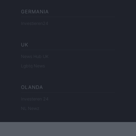
GERMANIA
Investieren24
UK
News Hub UK
Lgbtq News
OLANDA
Investeren 24
NL Newz