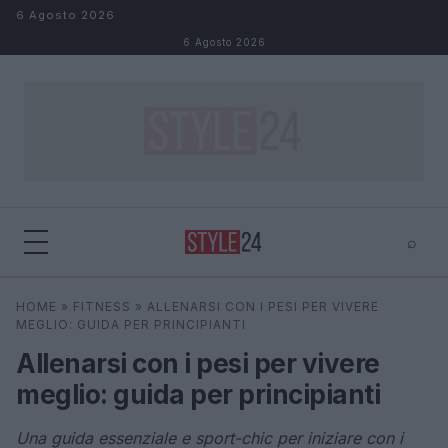
Salta al contenuto
6 Agosto 2026
6 Agosto 2026
⌕
×
⌕
HOME
»
FITNESS
»
ALLENARSI CON I PESI PER VIVERE
Cerca
MEGLIO: GUIDA PER PRINCIPIANTI
Allenarsi con i pesi per vivere
meglio: guida per principianti
Una guida essenziale e sport-chic per iniziare con i