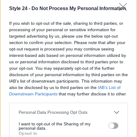
Errori da evitare: ego lifting e fretta del
Style 24 -
Do Not Process My Personal Information
risultato
If you wish to opt-out of the sale, sharing to third parties, or
Gli scivoloni tipici si riconoscono: aumentare il
processing of your personal or sensitive information for
carico
prima della forma, saltare il
targeted advertising by us, please use the below opt-out
section to confirm your selection. Please note that after your
riscaldamento
accorciare l’ampiezza del
opt-out request is processed you may continue seeing
movimento per accumulare ripetizioni, ignorare il
interest-based ads based on personal information utilized by
dolore pensando che “passi”. Da evitare anche
us or personal information disclosed to third parties prior to
your opt-out. You may separately opt-out of the further
l’idea che più sudore equivalga a più risultati:
disclosure of your personal information by third parties on the
l’
intensità
utile è quella che si può sostenere con
IAB’s list of downstream participants. This information may
tecnica ripetibile. Attenzione alla postura del collo e
also be disclosed by us to third parties on the
IAB’s List of
Downstream Participants
that may further disclose it to other
alla retroversione eccessiva del bacino nei
third parties.
movimenti di hinge; distribuzione del peso sul
Please note that this website/app uses one or more Google
Personal Data Processing Opt Outs
piede, non solo sull’avampiede. Quando la fatica
services and may gather and store information including but
altera la rotta, fermarsi un minuto in più è un
not limited to your visit or usage behaviour. You may click to
I want to opt-out of the Sharing of my
personal data.
investimento, non una resa.
grant or deny consent to Google and its third-party tags to
Opted In
use your data for below specified purposes in below Google