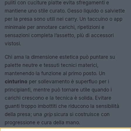
puliti con cuciture piatte evita sfregamenti e
mantiene uno stile curato. Gesso liquido o salviette
per la presa sono utili nei carry. Un taccuino o app
minimale per annotare carichi, ripetizioni e
sensazioni completa l’assetto, più di accessori
vistosi.
Chi ama la dimensione estetica può puntare su
palette neutre e tessuti tecnici materici,
mantenendo la funzione al primo posto. Un
cinturino
per sollevamento è superfluo per i
principianti, mentre può tornare utile quando i
carichi crescono e la tecnica è solida. Evitare
guanti troppo imbottiti che riducono la sensibilità
della presa; una
grip
sicura si costruisce con
progressione e cura della mano.