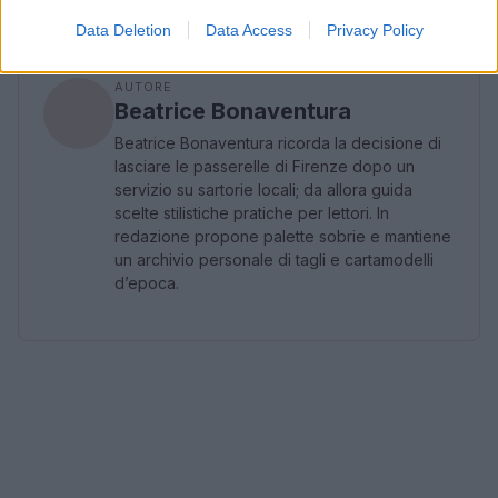
Data Deletion
Data Access
Privacy Policy
AUTORE
Beatrice Bonaventura
Beatrice Bonaventura ricorda la decisione di
lasciare le passerelle di Firenze dopo un
servizio su sartorie locali; da allora guida
scelte stilistiche pratiche per lettori. In
redazione propone palette sobrie e mantiene
un archivio personale di tagli e cartamodelli
d’epoca.