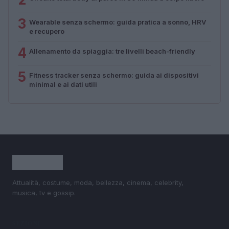
3
Wearable senza schermo: guida pratica a sonno, HRV
e recupero
4
Allenamento da spiaggia: tre livelli beach-friendly
5
Fitness tracker senza schermo: guida ai dispositivi
minimal e ai dati utili
Attualità, costume, moda, bellezza, cinema, celebrity,
musica, tv e gossip.
SEZIONI