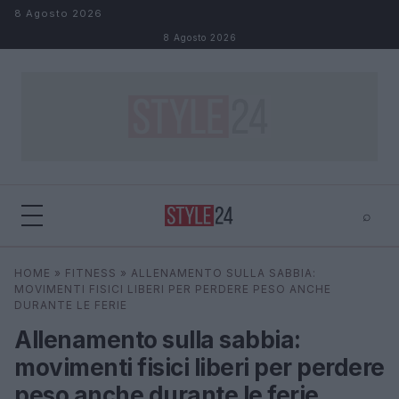
Salta al contenuto
8 Agosto 2026
8 Agosto 2026
⌕
×
⌕
HOME
»
FITNESS
»
ALLENAMENTO SULLA SABBIA:
Cerca
MOVIMENTI FISICI LIBERI PER PERDERE PESO ANCHE
DURANTE LE FERIE
Allenamento sulla sabbia:
movimenti fisici liberi per perdere
peso anche durante le ferie.