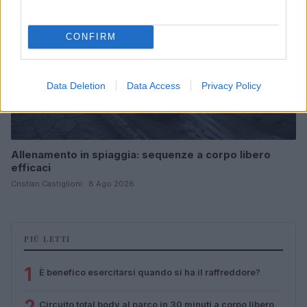
CONFIRM
Data Deletion
Data Access
Privacy Policy
Allenamento in spiaggia: sequenze a corpo libero
efficaci
Cristian Castiglioni · 8 Ago 2026
PIÙ LETTI
1
È benefico esercitarsi quando si ha il raffreddore?
2
Circuito total body al parco in 30 minuti a corpo libero