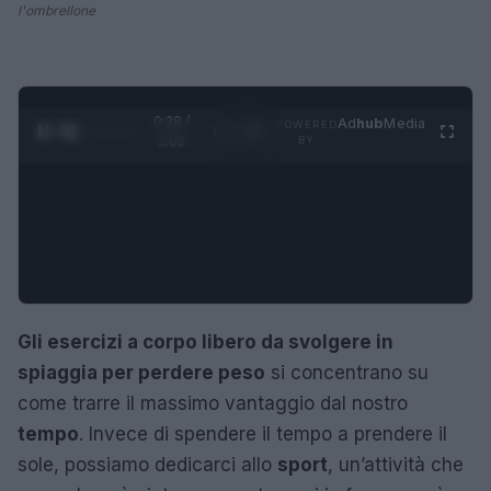
l'ombrellone
0:28 /
Ad
hub
Media
POWERED
1
/
4
2:02
BY
Gli esercizi a corpo libero da svolgere in
spiaggia per perdere peso
si concentrano su
come trarre il massimo vantaggio dal nostro
tempo
. Invece di spendere il tempo a prendere il
sole, possiamo dedicarci allo
sport
, un’attività che