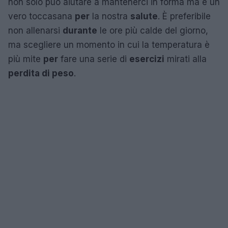
non solo può aiutare a mantenerci in forma ma è un
vero toccasana
per
la nostra
salute
. È preferibile
non allenarsi
durante
le ore più calde del giorno,
ma scegliere un momento in cui la temperatura è
più mite
per
fare una serie di
esercizi
mirati alla
perdita di peso
.