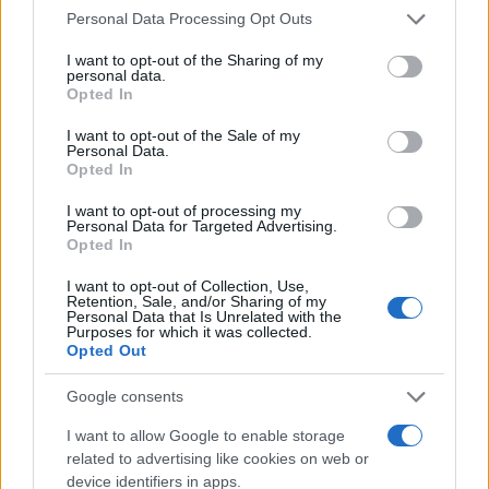
Please note that this website/app uses one or more Google
Personal Data Processing Opt Outs
services and may gather and store information including but
not limited to your visit or usage behaviour. You may click to
I want to opt-out of the Sharing of my
Continua a leggere
personal data.
grant or deny consent to Google and its third-party tags to
Opted In
use your data for below specified purposes in below Google
FITNESS
consent section.
I want to opt-out of the Sale of my
Personal Data.
Opted In
I want to opt-out of processing my
Personal Data for Targeted Advertising.
Opted In
I want to opt-out of Collection, Use,
Retention, Sale, and/or Sharing of my
Personal Data that Is Unrelated with the
Purposes for which it was collected.
Opted Out
Google consents
Come scegliere un fitness tracker elegante e
I want to allow Google to enable storage
funzionale
related to advertising like cookies on web or
Camilla Fiore · 8 Ago 2026
device identifiers in apps.