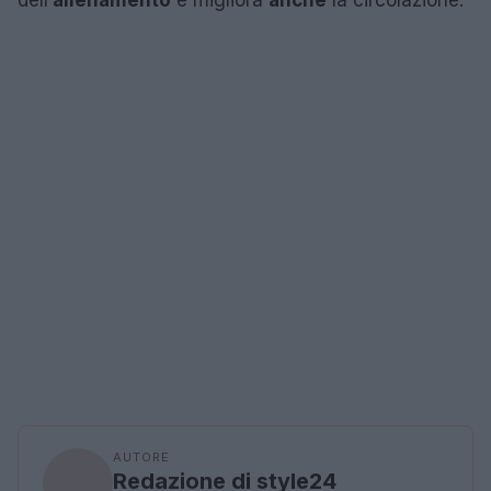
dell’
allenamento
e migliora
anche
la circolazione.
AUTORE
Redazione di style24