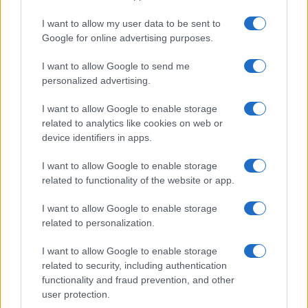
FITNESS
I want to allow my user data to be sent to
Google for online advertising purposes.
I want to allow Google to send me
personalized advertising.
I want to allow Google to enable storage
related to analytics like cookies on web or
device identifiers in apps.
I want to allow Google to enable storage
related to functionality of the website or app.
I want to allow Google to enable storage
Smartband o smartwatch: come scegliere il fitness
related to personalization.
tracker giusto
Camilla Fiore · 8 Ago 2026
I want to allow Google to enable storage
related to security, including authentication
FITNESS
functionality and fraud prevention, and other
user protection.