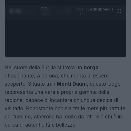
0:29 /
Ad
hub
Media
POWERED
1
/
4
3:16
BY
Nel cuore della Puglia si trova un
borgo
affascinante, Alberona, che merita di essere
scoperto. Situato tra i
Monti Dauni
, questo luogo
rappresenta una vera e propria gemma della
regione, capace di incantare chiunque decida di
visitarlo. Nonostante non sia tra le mete più battute
dal turismo, Alberona ha molto da offrire a chi è in
cerca di autenticità e bellezza.