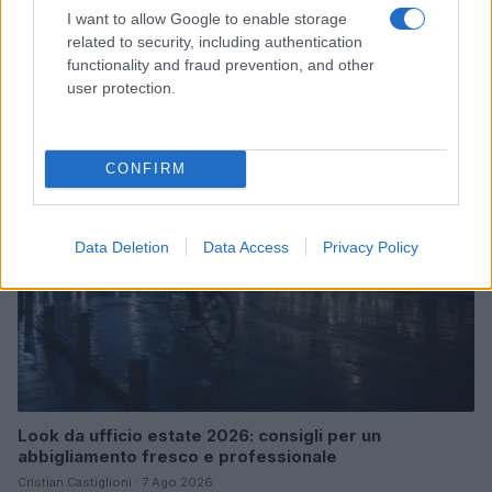
I want to allow Google to enable storage
Le nuove Havaianas Kitten Heel debuttano a
related to security, including authentication
Copenhagen: un mix di comfort e stile
functionality and fraud prevention, and other
Matteo Pellegrino · 7 Ago 2026
user protection.
LIFESTYLE
CONFIRM
Data Deletion
Data Access
Privacy Policy
Look da ufficio estate 2026: consigli per un
abbigliamento fresco e professionale
Cristian Castiglioni · 7 Ago 2026