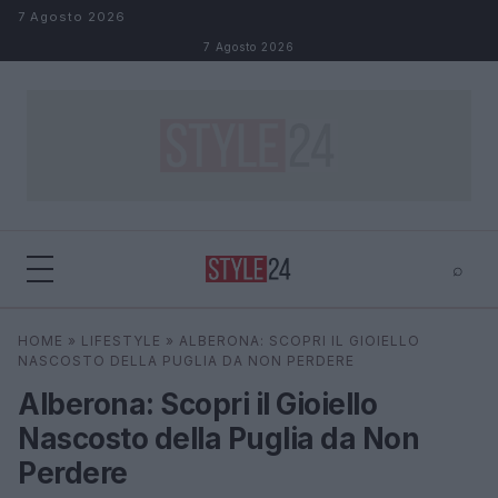
Salta al contenuto
7 Agosto 2026
7 Agosto 2026
⌕
×
⌕
HOME
»
LIFESTYLE
»
ALBERONA: SCOPRI IL GIOIELLO
Cerca
NASCOSTO DELLA PUGLIA DA NON PERDERE
Alberona: Scopri il Gioiello
Nascosto della Puglia da Non
Perdere