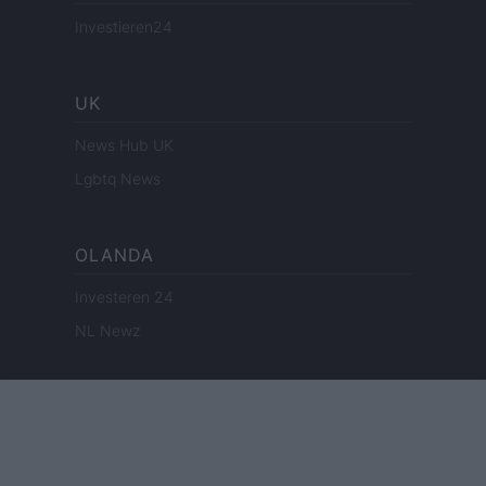
Investieren24
UK
News Hub UK
Lgbtq News
OLANDA
Investeren 24
NL Newz