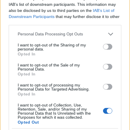
IAB’s list of downstream participants. This information may
also be disclosed by us to third parties on the
IAB’s List of
Downstream Participants
that may further disclose it to other
third parties.
Please note that this website/app uses one or more Google
Personal Data Processing Opt Outs
services and may gather and store information including but
not limited to your visit or usage behaviour. You may click to
I want to opt-out of the Sharing of my
personal data.
grant or deny consent to Google and its third-party tags to
Opted In
use your data for below specified purposes in below Google
consent section.
I want to opt-out of the Sale of my
Continua a leggere
Personal Data.
Opted In
LIFESTYLE
I want to opt-out of processing my
Personal Data for Targeted Advertising.
Opted In
I want to opt-out of Collection, Use,
Retention, Sale, and/or Sharing of my
Personal Data that Is Unrelated with the
Purposes for which it was collected.
Opted Out