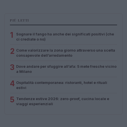
PIÙ LETTI
1
Sognare il fango ha anche dei significati positivi (che
ci crediate o no)
2
Come valorizzare la zona giorno attraverso una scelta
consapevole dell’arredamento
3
Dove andare per sfuggire all’afa: 5 mete fresche vicino
a Milano
4
Ospitalità contemporanea: ristoranti, hotel e rituali
estivi
5
Tendenze estive 2026: zero-proof, cucina locale e
viaggi esperienziali