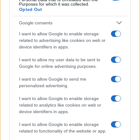
passi
può non essere il parametro principale.
Purposes for which it was collected.
Opted Out
Talvolta conta di più l’
intensità percepita
o la
suddivisione in micro-sessioni. Persone con carichi
Google consents
articolari elevati possono preferire superfici più
I want to allow Google to enable storage
morbide, alternanza con bici o esercizi in acqua.
related to advertising like cookies on web or
device identifiers in apps.
L’età biologica, non solo anagrafica, guida la
progressione: piccoli aumenti, più frequenti, sono
I want to allow my user data to be sent to
spesso migliori di grandi salti. Integrare 1–2 sedute
Google for online advertising purposes.
di forza a corpo libero rende ogni passo più
I want to allow Google to send me
efficiente e stabile, migliorando anche l’estetica
personalized advertising.
della camminata.
I want to allow Google to enable storage
related to analytics like cookies on web or
Vista con occhio critico, la soglia dei
10.000 passi
device identifiers in apps.
è un invito a muoversi con gusto, non un traguardo
rigido. Quando intensità, continuità e recupero si
I want to allow Google to enable storage
related to functionality of the website or app.
bilanciano, il numero diventa un alleato elegante: