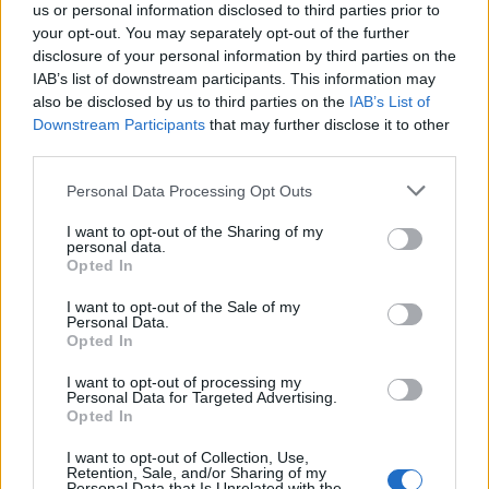
us or personal information disclosed to third parties prior to
your opt-out. You may separately opt-out of the further
Il
target di passi
è un intervallo, non un dogma. Chi
disclosure of your personal information by third parties on the
parte da 3.000–5.000 passi può puntare a crescite
IAB’s list of downstream participants. This information may
di 500–1.000 a settimana fino a una soglia
also be disclosed by us to third parties on the
IAB’s List of
Downstream Participants
that may further disclose it to other
confortevole. Chi è già attivo può stabilizzare
third parties.
8.000–12.000 passi, modulando l’intensità in 2–3
Please note that this website/app uses one or more Google
giorni chiave. Utili tre ancore: il numero che si
Personal Data Processing Opt Outs
services and may gather and store information including but
riesce a mantenere per almeno 4–6 settimane, il
not limited to your visit or usage behaviour. You may click to
I want to opt-out of the Sharing of my
personal data.
ritmo che lascia margine di recupero e il segnale
grant or deny consent to Google and its third-party tags to
Opted In
use your data for below specified purposes in below Google
del piacere di movimento. Se un giorno si superano
consent section.
I want to opt-out of the Sale of my
i 10.000 con facilità, bene; se per ottenerli si
Personal Data.
sacrifica il recupero, la qualità scende.
Opted In
I want to opt-out of processing my
Approfondimenti: casi specifici ed
Personal Data for Targeted Advertising.
Opted In
eccezioni sensate
I want to opt-out of Collection, Use,
In presenza di condizioni particolari, il
numero di
Retention, Sale, and/or Sharing of my
Personal Data that Is Unrelated with the