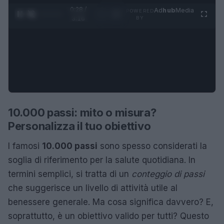
0:29 /
Ad
hub
Media
POWERED
1
/
4
3:16
BY
10.000 passi: mito o misura?
Personalizza il tuo obiettivo
I famosi
10.000 passi
sono spesso considerati la
soglia di riferimento per la salute quotidiana. In
termini semplici, si tratta di un
conteggio di passi
che suggerisce un livello di attività utile al
benessere generale. Ma cosa significa davvero? E,
soprattutto, è un obiettivo valido per tutti? Questo