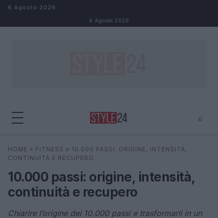
Salta al contenuto
6 Agosto 2026
6 Agosto 2026
⌕
×
⌕
HOME
»
FITNESS
»
10.000 PASSI: ORIGINE, INTENSITÀ,
Cerca
CONTINUITÀ E RECUPERO
10.000 passi: origine, intensità,
continuità e recupero
Chiarire l’origine dei 10.000 passi e trasformarli in un