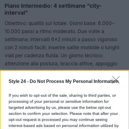
Piano Intermedio: 4 settimane “city-
interval”
Obiettivo: qualità sul totale. Giorni base: 8.000–
10.000 passi a ritmo moderato. Due volte a
settimana: intervalli 6×2 minuti a passo vigoroso
con 2 minuti facili; inserire salite morbide o lunghi
viali per cadenza fluida. Un giorno tecnico:
attenzione alla postura, braccia attive, appoggio
medio-avanpiede e 10 minuti di mobilità. Stile
urban-chic
percorsi iconici della città, mix di piazze
Style 24 -
Do Not Process My Personal Information
ampie e passerelle, zaino minimal e strati leggeri
per libertà di movimento. Recupero: un giorno a
If you wish to opt-out of the sale, sharing to third parties, or
processing of your personal or sensitive information for
5.000–6.000 passi molto facili.
targeted advertising by us, please use the below opt-out
section to confirm your selection. Please note that after your
Personalizzare il numero: come
opt-out request is processed you may continue seeing
scegliere il proprio target
interest-based ads based on personal information utilized by